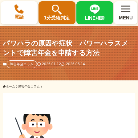
×
電話
1分受給判定
MENU
LINE相談
パワハラの原因や症状 パワーハラスメ
ントで障害年金を申請する方法
選ばれる3つの理由
2025.01.12
2026.05.14
障害年金コラム
初回相談料0円・受給後報酬型
ホーム
障害年金コラム
サポート料金について
県内 No.1 の豊富な知識と経験
ご相談事例をみる