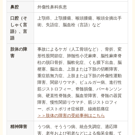
鼻腔
外傷性鼻科疾患
口腔（そ
上顎癌、上顎腫瘍、喉頭腫瘍、喉頭全摘出手
しゃく言
術、失語症、脳血栓（言語）など
語）、言
語
肢体の障
事故によるケガ（人工骨頭など）、骨折、変
害
形性股間節症、肺髄性小児麻痺、脳性麻痺脊
柱の脱臼骨折、脳軟化症、くも膜下出血、脳
梗塞、脳出血、上肢または下肢の切断障害、
重症筋無力症、上肢または下肢の外傷性運動
障害、関節リウマチ、ビュルガー病、進行性
筋ジストロフィー、脊髄損傷、パーキンソン
病、硬直性脊髄炎、脳血管障害、脊髄の器質
障害、慢性関節リウマチ、筋ジストロフィ
ー、ポストポリオ症候群、線維筋痛症
＞＞肢体の障害の受給事例はこちら
精神障害
うつ病、そううつ病、統合失調症、適応障
害、老年および初老などによる痴呆全般、て