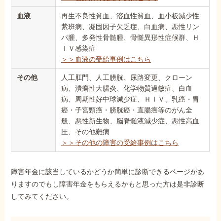
血液
再生不良性貧血、溶血性貧血、血小板減少性
紫班病、凝固因子欠乏症、白血病、悪性リン
パ腫、多発性骨髄腫、骨髄異形性症候群、Ｈ
ＩＶ感染症
＞＞血液の受給事例はこちら
その他
人工肛門、人工膀胱、尿路変更、クローン
病、潰瘍性大腸炎、化学物質過敏症、白血
病、周期性好中球減少症、ＨＩＶ、乳癌・胃
癌・子宮頸癌・膀胱癌・直腸癌等のがん全
般、悪性新生物、脳脊髄液減少症、悪性高血
圧、その他難病
＞＞その他の障害の受給事例はこちら
障害年金に該当しているかどうか簡単に診断できるページがあ
りますのでもし障害年金をもらえるかもと思った方は是非診断
してみてください。