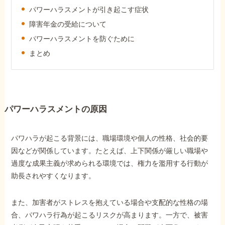
障害年金コラム
パワーハラスメントが引き起こす症状
障害年金の受給について
パワーハラスメントを防ぐために
お知らせ
まとめ
事務所について
パワーハラスメントの原因
お客様からの感謝のお手紙
パワハラが起こる背景には、職場環境や個人の性格、社会的要
サイトマップ
因などが関係しています。たとえば、上下関係が厳しい職場や
過度な成果主義が求められる環境では、権力を濫用する行動が
助長されやすくなります。
また、加害者がストレスを抱えている場合や支配的な性格の場
で受給相談をする
合、パワハラ行為が起こるリスクが高まります。一方で、被害