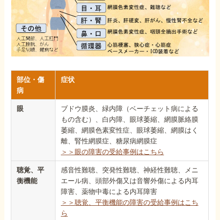
部位・傷
症状
病
眼
ブドウ膜炎、緑内障（ベーチェット病による
もの含む）、白内障、眼球萎縮、網膜脈絡膜
萎縮、網膜色素変性症、眼球萎縮、網膜はく
離、腎性網膜症、糖尿病網膜症
＞＞眼の障害の受給事例はこちら
聴覚、平
感音性難聴、突発性難聴、神経性難聴、メニ
衡機能
エール病、頭部外傷又は音響外傷による内耳
障害、薬物中毒による内耳障害
＞＞聴覚、平衡機能の障害の受給事例はこち
ら