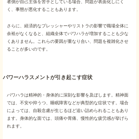
者側が自己主張を苦手としている場合、問題が表面化しにく
く、事態が悪化することもあります。
他社と何が違うの？
当事務所に
さらに、経済的なプレッシャーやリストラの影響で職場全体に
余裕がなくなると、組織全体でパワハラが増加することも少な
依頼する
メリット
くありません。これらの要因が重なり合い、問題を複雑化させ
ることが多いのです。
お電話でのお問い合わせ
089-907-3797
パワーハラスメントが引き起こす症状
受付時間：平日9:00~18:00
パワハラは精神的・身体的に深刻な影響を及ぼします。精神面
では、不安や抑うつ、睡眠障害などが典型的な症状です。場合
によっては、自殺念慮が生じるほど追い詰められることもあり
ます。身体的な面では、頭痛や胃痛、慢性的な疲労感が挙げら
れます。