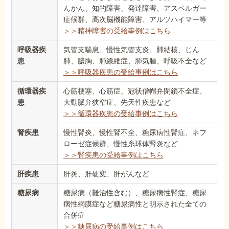
んかん、知的障害、発達障害、アスペルガー
症候群、高次脳機能障害、アルツハイマー等
＞＞精神障害の受給事例はこちら
呼吸器疾
気管支喘息、慢性気管支炎、肺結核、じん
患
肺、膿胸、肺線維症、肺気腫、呼吸不全など
＞＞呼吸器疾患の受給事例はこちら
循環器疾
心筋梗塞、心筋症、冠状僧帽弁閉鎖不全症、
患
大動脈弁狭窄症、先天性疾患など
＞＞循環器疾患の受給事例はこちら
腎疾患
慢性腎炎、慢性腎不全、糖尿病性腎症、ネフ
ローゼ症候群、慢性糸球体腎炎など
＞＞腎疾患の受給事例はこちら
肝疾患
肝炎、肝硬変、肝がんなど
糖尿病
糖尿病（難治性含む）、糖尿病性腎症、糖尿
病性網膜症など糖尿病性と明示された全ての
合併症
＞＞糖尿病の受給事例はこちら