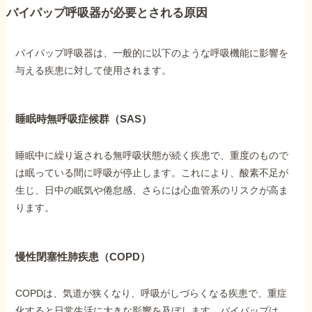
バイパップ呼吸器が必要とされる原因
他社と何が違うの？
バイパップ呼吸器は、一般的に以下のような呼吸機能に影響を
当事務所に
与える疾患に対して使用されます。
依頼する
メリット
睡眠時無呼吸症候群（SAS）
お電話でのお問い合わせ
089-907-3797
睡眠中に繰り返される無呼吸状態が続く疾患で、重度のもので
は眠っている間に呼吸が停止します。これにより、酸素不足が
受付時間：平日9:00~18:00
生じ、日中の眠気や倦怠感、さらには心血管系のリスクが高ま
ります。
慢性閉塞性肺疾患（COPD）
COPDは、気道が狭くなり、呼吸がしづらくなる疾患で、重症
化すると日常生活に大きな影響を及ぼします。バイパップは、