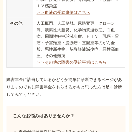
ＩＶ感染症
＞＞血液の受給事例はこちら
その他
人工肛門、人工膀胱、尿路変更、クローン
病、潰瘍性大腸炎、化学物質過敏症、白血
病、周期性好中球減少症、ＨＩＶ、乳癌・胃
癌・子宮頸癌・膀胱癌・直腸癌等のがん全
般、悪性新生物、脳脊髄液減少症、悪性高血
圧、その他難病
＞＞その他の障害の受給事例はこちら
障害年金に該当しているかどうか簡単に診断できるページがあ
りますのでもし障害年金をもらえるかもと思った方は是非診断
してみてください。
こんなお悩みはありませんか？
自分が受給要件に当てはまるかわからない