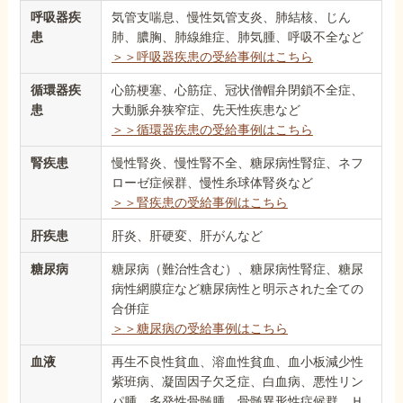
呼吸器疾
気管支喘息、慢性気管支炎、肺結核、じん
患
肺、膿胸、肺線維症、肺気腫、呼吸不全など
＞＞呼吸器疾患の受給事例はこちら
循環器疾
心筋梗塞、心筋症、冠状僧帽弁閉鎖不全症、
患
大動脈弁狭窄症、先天性疾患など
＞＞循環器疾患の受給事例はこちら
腎疾患
慢性腎炎、慢性腎不全、糖尿病性腎症、ネフ
ローゼ症候群、慢性糸球体腎炎など
＞＞腎疾患の受給事例はこちら
肝疾患
肝炎、肝硬変、肝がんなど
糖尿病
糖尿病（難治性含む）、糖尿病性腎症、糖尿
病性網膜症など糖尿病性と明示された全ての
合併症
＞＞糖尿病の受給事例はこちら
血液
再生不良性貧血、溶血性貧血、血小板減少性
紫班病、凝固因子欠乏症、白血病、悪性リン
パ腫、多発性骨髄腫、骨髄異形性症候群、Ｈ