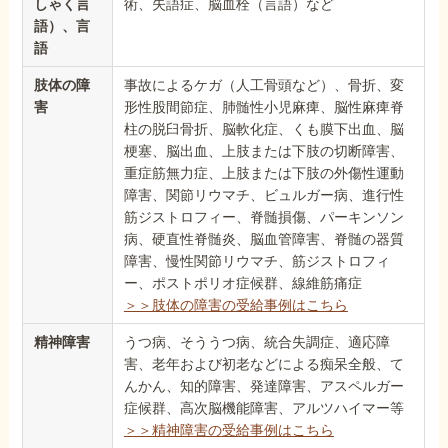
しゃく言
術、失語症、脳血栓（言語）など
語）、言
語
肢体の障
事故によるケガ（人工骨頭など）、骨折、変
害
形性股間節症、肺髄性小児麻痺、脳性麻痺脊
柱の脱臼骨折、脳軟化症、くも膜下出血、脳
梗塞、脳出血、上肢または下肢の切断障害、
重症筋無力症、上肢または下肢の外傷性運動
障害、関節リウマチ、ビュルガー病、進行性
筋ジストロフィー、脊髄損傷、パーキンソン
病、硬直性脊髄炎、脳血管障害、脊髄の器質
障害、慢性関節リウマチ、筋ジストロフィ
ー、ポストポリオ症候群、線維筋痛症
＞＞肢体の障害の受給事例はこちら
精神障害
うつ病、そううつ病、統合失調症、適応障
害、老年および初老などによる痴呆全般、て
んかん、知的障害、発達障害、アスペルガー
症候群、高次脳機能障害、アルツハイマー等
＞＞精神障害の受給事例はこちら