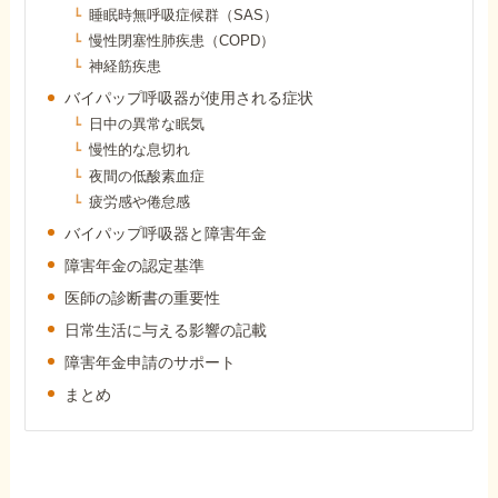
睡眠時無呼吸症候群（SAS）
障害年金コラム
慢性閉塞性肺疾患（COPD）
神経筋疾患
お知らせ
バイパップ呼吸器が使用される症状
日中の異常な眠気
慢性的な息切れ
事務所について
夜間の低酸素血症
疲労感や倦怠感
バイパップ呼吸器と障害年金
お客様からの感謝のお手紙
障害年金の認定基準
医師の診断書の重要性
サイトマップ
日常生活に与える影響の記載
障害年金申請のサポート
まとめ
で受給相談をする