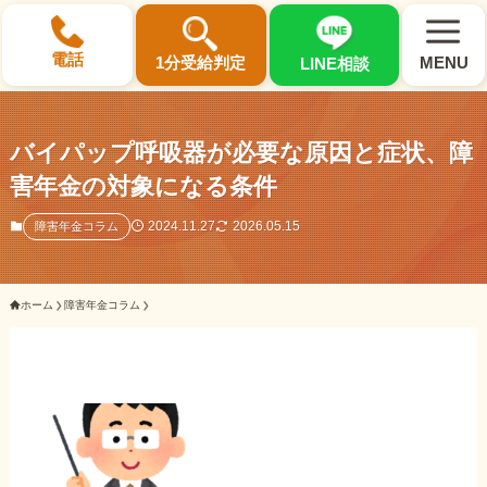
×
電話
1分受給判定
MENU
LINE相談
バイパップ呼吸器が必要な原因と症状、障
害年金の対象になる条件
選ばれる3つの理由
2024.11.27
2026.05.15
障害年金コラム
初回相談料0円・受給後報酬型
ホーム
障害年金コラム
サポート料金について
県内 No.1 の豊富な知識と経験
ご相談事例をみる