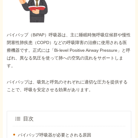
外出困難でもOK
非対面で申請できる
バイパップ（BiPAP）呼吸器は、主に睡眠時無呼吸症候群や慢性
ホーム
閉塞性肺疾患（COPD）などの呼吸障害の治療に使用される医
療機器です。正式には「Bi-level Positive Airway Pressure」と呼
ばれ、異なる気圧を使って肺への空気の流れをサポートしま
障害年金の基礎知識
す。
障害年金の金額
バイパップは、吸気と呼気のそれぞれに適切な圧力を提供する
ことで、呼吸を安定させる効果があります。
受給事例
目次
Q&A・相談事例
バイパップ呼吸器が必要とされる原因