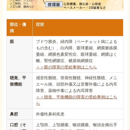
部位・傷
症状
病
眼
ブドウ膜炎、緑内障（ベーチェット病による
もの含む）、白内障、眼球萎縮、網膜脈絡膜
萎縮、網膜色素変性症、眼球萎縮、網膜はく
離、腎性網膜症、糖尿病網膜症
＞＞眼の障害の受給事例はこちら
聴覚、平
感音性難聴、突発性難聴、神経性難聴、メニ
衡機能
エール病、頭部外傷又は音響外傷による内耳
障害、薬物中毒による内耳障害
＞＞聴覚、平衡機能の障害の受給事例はこち
ら
鼻腔
外傷性鼻科疾患
口腔（そ
上顎癌、上顎腫瘍、喉頭腫瘍、喉頭全摘出手