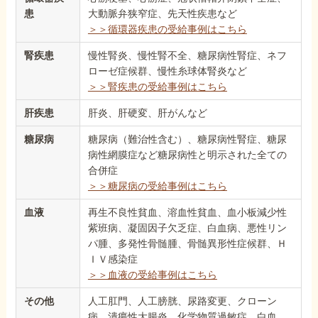
患
大動脈弁狭窄症、先天性疾患など
＞＞循環器疾患の受給事例はこちら
腎疾患
慢性腎炎、慢性腎不全、糖尿病性腎症、ネフ
ローゼ症候群、慢性糸球体腎炎など
＞＞腎疾患の受給事例はこちら
肝疾患
肝炎、肝硬変、肝がんなど
糖尿病
糖尿病（難治性含む）、糖尿病性腎症、糖尿
病性網膜症など糖尿病性と明示された全ての
合併症
＞＞糖尿病の受給事例はこちら
血液
再生不良性貧血、溶血性貧血、血小板減少性
紫班病、凝固因子欠乏症、白血病、悪性リン
パ腫、多発性骨髄腫、骨髄異形性症候群、Ｈ
ＩＶ感染症
＞＞血液の受給事例はこちら
その他
人工肛門、人工膀胱、尿路変更、クローン
病、潰瘍性大腸炎、化学物質過敏症、白血