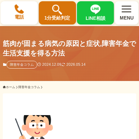
×
電話
1分受給判定
MENU
LINE相談
筋肉が固まる病気の原因と症状,障害年金で
生活支援を得る方法
選ばれる3つの理由
2024.12.09
2026.05.14
障害年金コラム
初回相談料0円・受給後報酬型
ホーム
障害年金コラム
サポート料金について
県内 No.1 の豊富な知識と経験
ご相談事例をみる