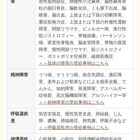
害
形性股間節症、肺髄性小児麻痺、脳性麻痺脊
柱の脱臼骨折、脳軟化症、くも膜下出血、脳
梗塞、脳出血、上肢または下肢の切断障害、
重症筋無力症、上肢または下肢の外傷性運動
障害、関節リウマチ、ビュルガー病、進行性
筋ジストロフィー、脊髄損傷、パーキンソン
病、硬直性脊髄炎、脳血管障害、脊髄の器質
障害、慢性関節リウマチ、筋ジストロフィ
ー、ポストポリオ症候群、線維筋痛症
＞＞肢体の障害の受給事例はこちら
精神障害
うつ病、そううつ病、統合失調症、適応障
害、老年および初老などによる痴呆全般、て
んかん、知的障害、発達障害、アスペルガー
症候群、高次脳機能障害、アルツハイマー等
＞＞精神障害の受給事例はこちら
呼吸器疾
気管支喘息、慢性気管支炎、肺結核、じん
患
肺、膿胸、肺線維症、肺気腫、呼吸不全など
＞＞呼吸器疾患の受給事例はこちら
循環器疾
心筋梗塞、心筋症、冠状僧帽弁閉鎖不全症、