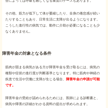
合によっては呼吸も難しくなる重度のケースもあります。
その他、筋力が低下して体が萎縮したり、全身の倦怠感が続い
他社と何が違うの？
たりすることもあり、日常生活に支障が出るようになります。
当事務所に
こうした進行性の病気では、動作に介助が必要になることも少
依頼する
メリット
なくありません。
お電話でのお問い合わせ
089-907-3797
障害年金の対象となる条件
受付時間：平日9:00~18:00
筋肉が固まる病気がある方が障害年金を受け取るには、病気の
種類や症状の進行度が判断基準となります。特に筋肉や神経の
疾患で生活や労働に支障が生じる場合、
障害年金の申請が可能
です。
障害年金の受給が認められるためには、医師による診断書と、
病気や障害の詳細がわかる資料の提出が求められます。