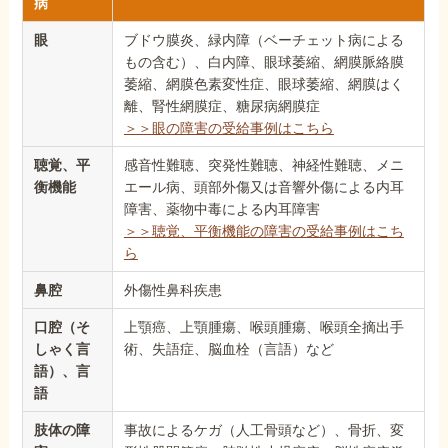
病
眼
ブドウ膜炎、緑内障（ベーチェット病による
もの含む）、白内障、眼球萎縮、網膜脈絡膜
萎縮、網膜色素変性症、眼球萎縮、網膜はく
離、腎性網膜症、糖尿病網膜症
＞＞眼の障害の受給事例はこちら
聴覚、平
感音性難聴、突発性難聴、神経性難聴、メニ
衡機能
エール病、頭部外傷又は音響外傷による内耳
障害、薬物中毒による内耳障害
＞＞聴覚、平衡機能の障害の受給事例はこち
ら
鼻腔
外傷性鼻科疾患
口腔（そ
上顎癌、上顎腫瘍、喉頭腫瘍、喉頭全摘出手
しゃく言
術、失語症、脳血栓（言語）など
語）、言
語
肢体の障
事故によるケガ（人工骨頭など）、骨折、変