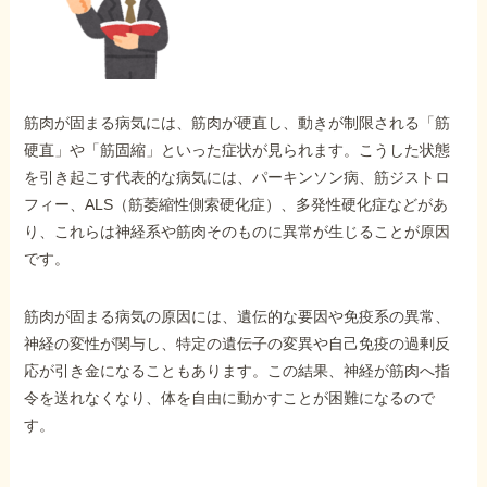
外出困難でもOK
非対面で申請できる
筋肉が固まる病気には、筋肉が硬直し、動きが制限される「筋
ホーム
硬直」や「筋固縮」といった症状が見られます。こうした状態
を引き起こす代表的な病気には、パーキンソン病、筋ジストロ
フィー、ALS（筋萎縮性側索硬化症）、多発性硬化症などがあ
障害年金の基礎知識
り、これらは神経系や筋肉そのものに異常が生じることが原因
です。
障害年金の金額
筋肉が固まる病気の原因には、遺伝的な要因や免疫系の異常、
神経の変性が関与し、特定の遺伝子の変異や自己免疫の過剰反
受給事例
応が引き金になることもあります。この結果、神経が筋肉へ指
令を送れなくなり、体を自由に動かすことが困難になるので
す。
Q&A・相談事例