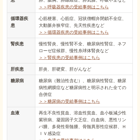
＞＞呼吸器疾患の受給事例はこちら
循環器疾
心筋梗塞、心筋症、冠状僧帽弁閉鎖不全症、
患
大動脈弁狭窄症、先天性疾患など
＞＞循環器疾患の受給事例はこちら
腎疾患
慢性腎炎、慢性腎不全、糖尿病性腎症、ネフ
ローゼ症候群、慢性糸球体腎炎など
＞＞腎疾患の受給事例はこちら
肝疾患
肝炎、肝硬変、肝がんなど
糖尿病
糖尿病（難治性含む）、糖尿病性腎症、糖尿
病性網膜症など糖尿病性と明示された全ての
合併症
＞＞糖尿病の受給事例はこちら
血液
再生不良性貧血、溶血性貧血、血小板減少性
紫班病、凝固因子欠乏症、白血病、悪性リン
パ腫、多発性骨髄腫、骨髄異形性症候群、Ｈ
ＩＶ感染症