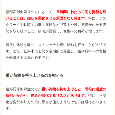
腰部変形側弯症の方にとって、
長時間にわたって同じ姿勢を続
他社と何が違うの？
けることは、症状を悪化させる原因となり得ます。
特に、デス
当事務所に
クワークや長時間の車の運転などで背中や腰に負担がかかる姿
依頼する
メリット
勢を取り続けると、筋肉が緊張し、脊椎への負荷が増します。
適度に休憩を取り、ストレッチや軽い運動を行うことが大切で
お電話でのお問い合わせ
す。また、仕事中に姿勢を定期的に見直し、腰や背中への負担
089-907-3797
を軽減する工夫が必要です。
受付時間：平日9:00~18:00
重い荷物を持ち上げるのを控える
腰部変形側弯症の方が
重い荷物を持ち上げると、脊椎に過度の
負担がかかり、痛みが悪化するリスクがあります。
特に、不安
定な姿勢や片方の肩に重さが偏るような持ち方は避けるべきで
す。