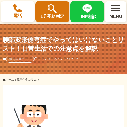
×
電話
1分受給判定
MENU
LINE相談
腰部変形側弯症でやってはいけないことリ
スト！日常生活での注意点を解説
選ばれる3つの理由
2024.10.13
2026.05.15
障害年金コラム
初回相談料0円・受給後報酬型
ホーム
障害年金コラム
サポート料金について
県内 No.1 の豊富な知識と経験
ご相談事例をみる