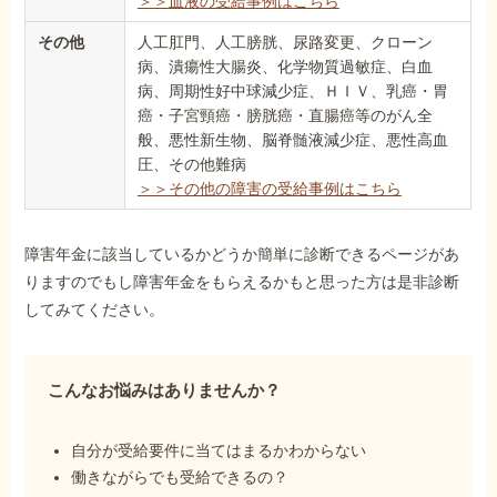
＞＞血液の受給事例はこちら
その他
人工肛門、人工膀胱、尿路変更、クローン
病、潰瘍性大腸炎、化学物質過敏症、白血
病、周期性好中球減少症、ＨＩＶ、乳癌・胃
癌・子宮頸癌・膀胱癌・直腸癌等のがん全
般、悪性新生物、脳脊髄液減少症、悪性高血
圧、その他難病
＞＞その他の障害の受給事例はこちら
障害年金に該当しているかどうか簡単に診断できるページがあ
りますのでもし障害年金をもらえるかもと思った方は是非診断
してみてください。
こんなお悩みはありませんか？
自分が受給要件に当てはまるかわからない
働きながらでも受給できるの？