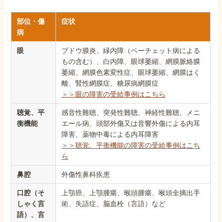
部位・傷
症状
病
眼
ブドウ膜炎、緑内障（ベーチェット病による
もの含む）、白内障、眼球萎縮、網膜脈絡膜
萎縮、網膜色素変性症、眼球萎縮、網膜はく
離、腎性網膜症、糖尿病網膜症
＞＞眼の障害の受給事例はこちら
聴覚、平
感音性難聴、突発性難聴、神経性難聴、メニ
衡機能
エール病、頭部外傷又は音響外傷による内耳
障害、薬物中毒による内耳障害
＞＞聴覚、平衡機能の障害の受給事例はこち
ら
鼻腔
外傷性鼻科疾患
口腔（そ
上顎癌、上顎腫瘍、喉頭腫瘍、喉頭全摘出手
しゃく言
術、失語症、脳血栓（言語）など
語）、言