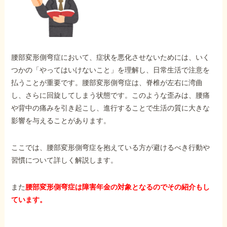
外出困難でもOK
非対面で申請できる
腰部変形側弯症において、症状を悪化させないためには、いく
ホーム
つかの「やってはいけないこと」を理解し、日常生活で注意を
払うことが重要です。腰部変形側弯症は、脊椎が左右に湾曲
し、さらに回旋してしまう状態です。このような歪みは、腰痛
障害年金の基礎知識
や背中の痛みを引き起こし、進行することで生活の質に大きな
影響を与えることがあります。
障害年金の金額
ここでは、腰部変形側弯症を抱えている方が避けるべき行動や
習慣について詳しく解説します。
受給事例
また
腰部変形側弯症は障害年金の対象となるのでその紹介もし
ています。
Q&A・相談事例