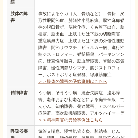
語
肢体の障
事故によるケガ（人工骨頭など）、骨折、変
害
形性股間節症、肺髄性小児麻痺、脳性麻痺脊
柱の脱臼骨折、脳軟化症、くも膜下出血、脳
梗塞、脳出血、上肢または下肢の切断障害、
重症筋無力症、上肢または下肢の外傷性運動
障害、関節リウマチ、ビュルガー病、進行性
筋ジストロフィー、脊髄損傷、パーキンソン
病、硬直性脊髄炎、脳血管障害、脊髄の器質
障害、慢性関節リウマチ、筋ジストロフィ
ー、ポストポリオ症候群、線維筋痛症
＞＞肢体の障害の受給事例はこちら
精神障害
うつ病、そううつ病、統合失調症、適応障
害、老年および初老などによる痴呆全般、て
んかん、知的障害、発達障害、アスペルガー
症候群、高次脳機能障害、アルツハイマー等
＞＞精神障害の受給事例はこちら
呼吸器疾
気管支喘息、慢性気管支炎、肺結核、じん
患
肺、膿胸、肺線維症、肺気腫、呼吸不全など