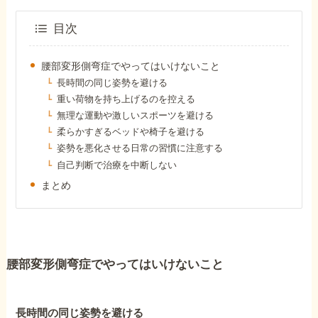
障害年金コラム
目次
お知らせ
腰部変形側弯症でやってはいけないこと
長時間の同じ姿勢を避ける
重い荷物を持ち上げるのを控える
事務所について
無理な運動や激しいスポーツを避ける
柔らかすぎるベッドや椅子を避ける
姿勢を悪化させる日常の習慣に注意する
お客様からの感謝のお手紙
自己判断で治療を中断しない
まとめ
サイトマップ
腰部変形側弯症でやってはいけないこと
で受給相談をする
長時間の同じ姿勢を避ける