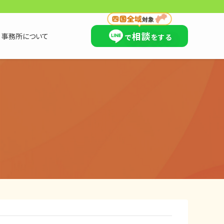
×
相談
事務所について
で
をする