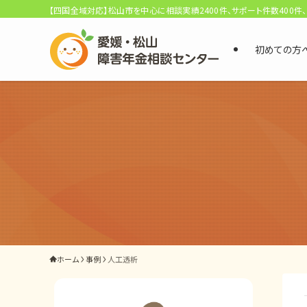
【四国全域対応】松山市を中心に相談実績2400件、サポート件数400件
初めての方
選ばれる3つの理由
初回相談料0円・受給後報酬型
サポート料金について
県内 No.1 の豊富な知識と経験
ご相談事例をみる
外出困難でもOK
ホーム
事例
人工透析
非対面で申請できる