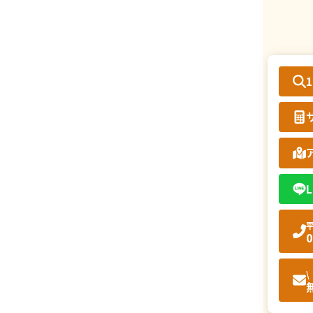
L
平
0
\