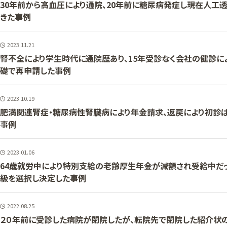
30年前から高血圧により通院、20年前に糖尿病発症し現在人工
きた事例
2023.11.21
腎不全により学生時代に通院歴あり、15年受診なく会社の健診に
礎で再申請した事例
2023.10.19
肥満関連腎症・糖尿病性腎臓病により年金請求、返戻により初診
事例
2023.01.06
64歳就労中により特別支給の老齢厚生年金が減額され受給中だ
級を選択し決定した事例
2022.08.25
２０年前に受診した病院が閉院したが、転院先で閉院した紹介状