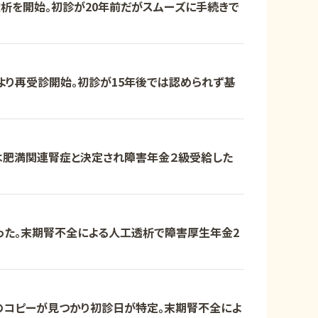
透析を開始。初診が20年前だがスムーズに手続きで
より再受診開始。初診が15年後では認められず基
は肥満関連腎症と決定され障害年金２級受給した
った。末期腎不全による人工透析で障害厚生年金2
のコピーが見つかり初診日が特定。末期腎不全によ