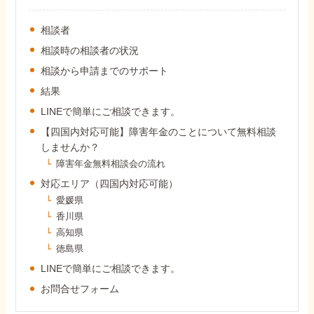
外出困難でもOK
非対面で申請できる
相談者
相談時の相談者の状況
相談から申請までのサポート
ホーム
結果
LINEで簡単にご相談できます。
【四国内対応可能】障害年金のことについて無料相談
障害年金の基礎知識
しませんか？
障害年金無料相談会の流れ
障害年金の金額
対応エリア（四国内対応可能）
愛媛県
香川県
受給事例
高知県
徳島県
LINEで簡単にご相談できます。
Q&A・相談事例
お問合せフォーム