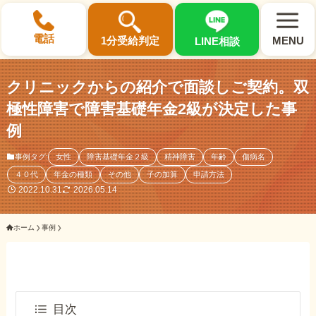
×
電話
1分受給判定
MENU
LINE相談
クリニックからの紹介で面談しご契約。双
極性障害で障害基礎年金2級が決定した事
例
選ばれる3つの理由
事例タグ:
女性
障害基礎年金２級
精神障害
年齢
傷病名
４０代
年金の種類
その他
子の加算
申請方法
初回相談料0円・受給後報酬型
2022.10.31
2026.05.14
サポート料金について
ホーム
事例
県内 No.1 の豊富な知識と経験
ご相談事例をみる
目次