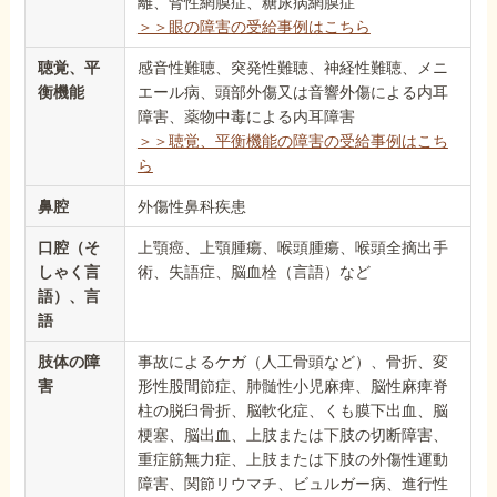
離、腎性網膜症、糖尿病網膜症
＞＞眼の障害の受給事例はこちら
聴覚、平
感音性難聴、突発性難聴、神経性難聴、メニ
衡機能
エール病、頭部外傷又は音響外傷による内耳
障害、薬物中毒による内耳障害
＞＞聴覚、平衡機能の障害の受給事例はこち
ら
鼻腔
外傷性鼻科疾患
口腔（そ
上顎癌、上顎腫瘍、喉頭腫瘍、喉頭全摘出手
しゃく言
術、失語症、脳血栓（言語）など
語）、言
語
肢体の障
事故によるケガ（人工骨頭など）、骨折、変
害
形性股間節症、肺髄性小児麻痺、脳性麻痺脊
柱の脱臼骨折、脳軟化症、くも膜下出血、脳
梗塞、脳出血、上肢または下肢の切断障害、
重症筋無力症、上肢または下肢の外傷性運動
障害、関節リウマチ、ビュルガー病、進行性