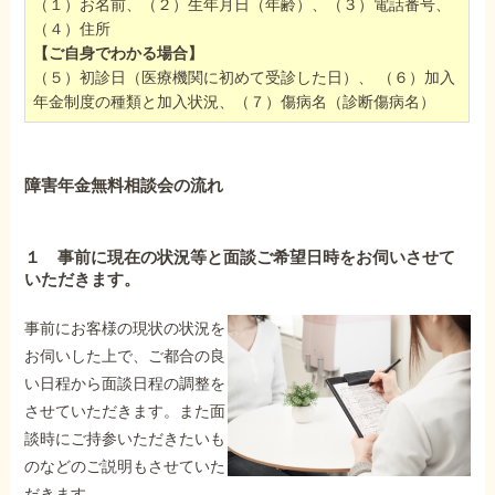
（１）お名前、（２）生年月日（年齢）、（３）電話番号、
（４）住所
【ご自身でわかる場合】
（５）初診日（医療機関に初めて受診した日）、 （６）加入
年金制度の種類と加入状況、（７）傷病名（診断傷病名）
障害年金無料相談会の流れ
１ 事前に現在の状況等と面談ご希望日時をお伺いさせて
いただきます。
事前にお客様の現状の状況を
お伺いした上で、ご都合の良
い日程から面談日程の調整を
させていただきます。また面
談時にご持参いただきたいも
のなどのご説明もさせていた
だきます。