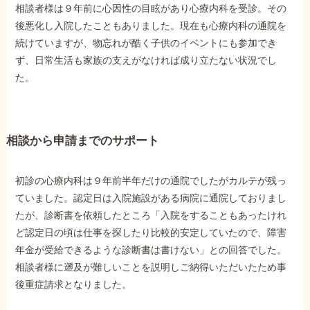
相談者様は９年前に心因性の目眩があり心療内科を受診。その
後悪化し入院したこともありました。現在も心療内科の通院を
他社と何が違うの？
続けていますが、物忘れが酷く子供のイベントにも参加でき
当事務所に
ず、日常生活も家族の支えがなければ成り立たない状況でし
依頼する
メリット
た。
お電話でのお問い合わせ
相談から申請までのサポート
089-907-3797
受付時間：平日9:00~18:00
初診の心療内科は９年前半年だけの通院でしたがカルテが残っ
ていました。認定日は入院施設がある病院に通院しておりまし
たが、診断書を依頼したところ「入院をすることもあったけれ
ど認定日の頃は仕事を探したり比較的安定していたので、障害
年金が受給できるような診断書は書けない」との回答でした。
相談者様に遡及が難しいことを説明しご納得いただいたため事
後重症請求となりました。