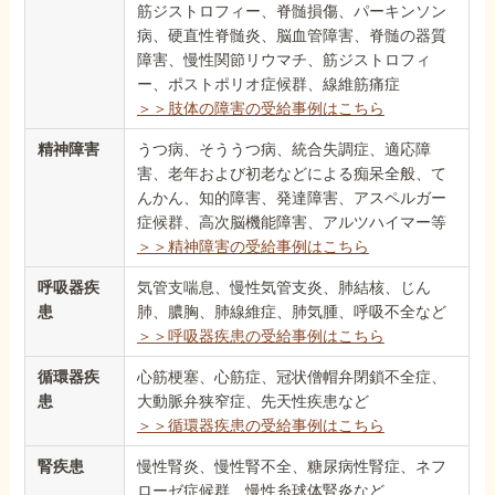
筋ジストロフィー、脊髄損傷、パーキンソン
病、硬直性脊髄炎、脳血管障害、脊髄の器質
障害、慢性関節リウマチ、筋ジストロフィ
ー、ポストポリオ症候群、線維筋痛症
＞＞肢体の障害の受給事例はこちら
精神障害
うつ病、そううつ病、統合失調症、適応障
害、老年および初老などによる痴呆全般、て
んかん、知的障害、発達障害、アスペルガー
症候群、高次脳機能障害、アルツハイマー等
＞＞精神障害の受給事例はこちら
呼吸器疾
気管支喘息、慢性気管支炎、肺結核、じん
患
肺、膿胸、肺線維症、肺気腫、呼吸不全など
＞＞呼吸器疾患の受給事例はこちら
循環器疾
心筋梗塞、心筋症、冠状僧帽弁閉鎖不全症、
患
大動脈弁狭窄症、先天性疾患など
＞＞循環器疾患の受給事例はこちら
腎疾患
慢性腎炎、慢性腎不全、糖尿病性腎症、ネフ
ローゼ症候群、慢性糸球体腎炎など