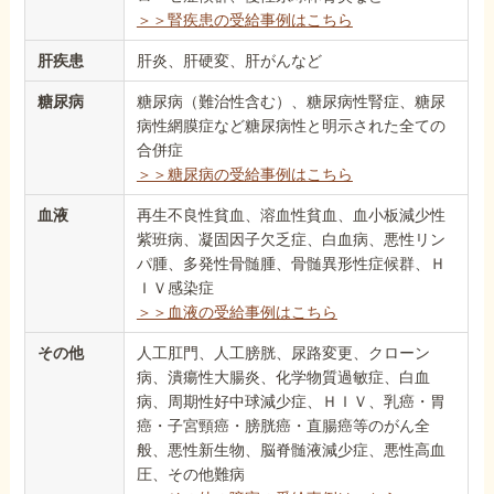
＞＞腎疾患の受給事例はこちら
肝疾患
肝炎、肝硬変、肝がんなど
糖尿病
糖尿病（難治性含む）、糖尿病性腎症、糖尿
病性網膜症など糖尿病性と明示された全ての
合併症
＞＞糖尿病の受給事例はこちら
血液
再生不良性貧血、溶血性貧血、血小板減少性
紫班病、凝固因子欠乏症、白血病、悪性リン
パ腫、多発性骨髄腫、骨髄異形性症候群、Ｈ
ＩＶ感染症
＞＞血液の受給事例はこちら
その他
人工肛門、人工膀胱、尿路変更、クローン
病、潰瘍性大腸炎、化学物質過敏症、白血
病、周期性好中球減少症、ＨＩＶ、乳癌・胃
癌・子宮頸癌・膀胱癌・直腸癌等のがん全
般、悪性新生物、脳脊髄液減少症、悪性高血
圧、その他難病