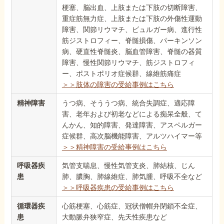
梗塞、脳出血、上肢または下肢の切断障害、
重症筋無力症、上肢または下肢の外傷性運動
障害、関節リウマチ、ビュルガー病、進行性
筋ジストロフィー、脊髄損傷、パーキンソン
病、硬直性脊髄炎、脳血管障害、脊髄の器質
障害、慢性関節リウマチ、筋ジストロフィ
ー、ポストポリオ症候群、線維筋痛症
＞＞肢体の障害の受給事例はこちら
精神障害
うつ病、そううつ病、統合失調症、適応障
害、老年および初老などによる痴呆全般、て
んかん、知的障害、発達障害、アスペルガー
症候群、高次脳機能障害、アルツハイマー等
＞＞精神障害の受給事例はこちら
呼吸器疾
気管支喘息、慢性気管支炎、肺結核、じん
患
肺、膿胸、肺線維症、肺気腫、呼吸不全など
＞＞呼吸器疾患の受給事例はこちら
循環器疾
心筋梗塞、心筋症、冠状僧帽弁閉鎖不全症、
患
大動脈弁狭窄症、先天性疾患など