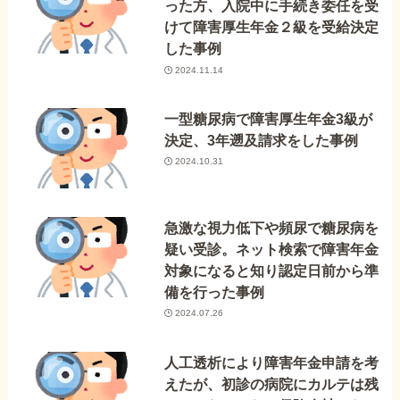
った方、入院中に手続き委任を受
けて障害厚生年金２級を受給決定
した事例
2024.11.14
一型糖尿病で障害厚生年金3級が
決定、3年遡及請求をした事例
2024.10.31
急激な視力低下や頻尿で糖尿病を
疑い受診。ネット検索で障害年金
対象になると知り認定日前から準
備を行った事例
2024.07.26
人工透析により障害年金申請を考
えたが、初診の病院にカルテは残