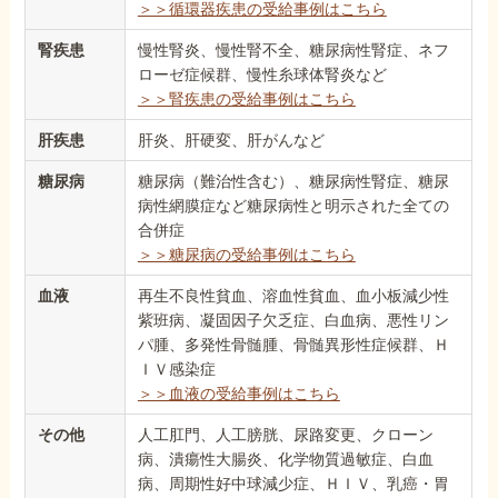
＞＞循環器疾患の受給事例はこちら
腎疾患
慢性腎炎、慢性腎不全、糖尿病性腎症、ネフ
ローゼ症候群、慢性糸球体腎炎など
＞＞腎疾患の受給事例はこちら
肝疾患
肝炎、肝硬変、肝がんなど
糖尿病
糖尿病（難治性含む）、糖尿病性腎症、糖尿
病性網膜症など糖尿病性と明示された全ての
合併症
＞＞糖尿病の受給事例はこちら
血液
再生不良性貧血、溶血性貧血、血小板減少性
紫班病、凝固因子欠乏症、白血病、悪性リン
パ腫、多発性骨髄腫、骨髄異形性症候群、Ｈ
ＩＶ感染症
＞＞血液の受給事例はこちら
その他
人工肛門、人工膀胱、尿路変更、クローン
病、潰瘍性大腸炎、化学物質過敏症、白血
病、周期性好中球減少症、ＨＩＶ、乳癌・胃