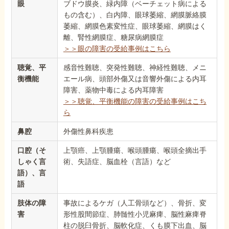
眼
ブドウ膜炎、緑内障（ベーチェット病による
もの含む）、白内障、眼球萎縮、網膜脈絡膜
萎縮、網膜色素変性症、眼球萎縮、網膜はく
離、腎性網膜症、糖尿病網膜症
＞＞眼の障害の受給事例はこちら
聴覚、平
感音性難聴、突発性難聴、神経性難聴、メニ
衡機能
エール病、頭部外傷又は音響外傷による内耳
障害、薬物中毒による内耳障害
＞＞聴覚、平衡機能の障害の受給事例はこち
ら
鼻腔
外傷性鼻科疾患
口腔（そ
上顎癌、上顎腫瘍、喉頭腫瘍、喉頭全摘出手
しゃく言
術、失語症、脳血栓（言語）など
語）、言
語
肢体の障
事故によるケガ（人工骨頭など）、骨折、変
害
形性股間節症、肺髄性小児麻痺、脳性麻痺脊
柱の脱臼骨折、脳軟化症、くも膜下出血、脳