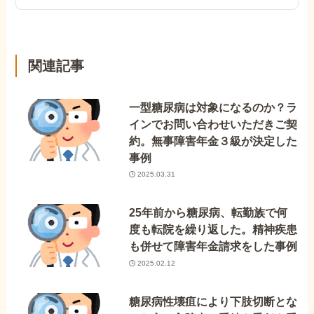
関連記事
一型糖尿病は対象になるのか？ラ
インでお問い合わせいただきご契
約。無事障害年金３級が決定した
事例
2025.03.31
25年前から糖尿病、転勤族で何
度も転院を繰り返した。精神疾患
も併せて障害年金請求をした事例
2025.02.12
糖尿病性壊疽により下肢切断とな