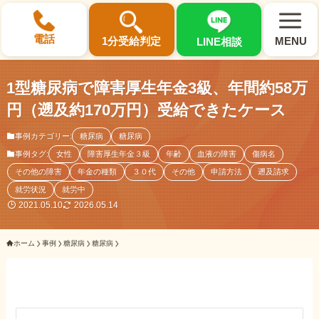
×
電話
1分受給判定
MENU
LINE相談
1型糖尿病で障害厚生年金3級、年間約58万
円（遡及約170万円）受給できたケース
事例カテゴリー:
糖尿病
糖尿病
選ばれる3つの理由
事例タグ:
女性
障害厚生年金３級
年齢
血液の障害
傷病名
その他の障害
年金の種類
３０代
その他
申請方法
遡及請求
初回相談料0円・受給後報酬型
就労状況
就労中
サポート料金について
2021.05.10
2026.05.14
ホーム
事例
糖尿病
糖尿病
県内 No.1 の豊富な知識と経験
ご相談事例をみる