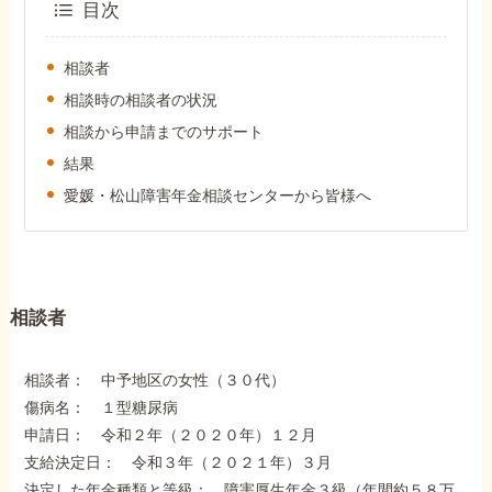
外出困難でもOK
目次
非対面で申請できる
相談者
相談時の相談者の状況
相談から申請までのサポート
ホーム
結果
愛媛・松山障害年金相談センターから皆様へ
障害年金の基礎知識
障害年金の金額
相談者
受給事例
相談者： 中予地区の女性（３０代）
傷病名： １型糖尿病
Q&A・相談事例
申請日： 令和２年（２０２０年）１２月
支給決定日： 令和３年（２０２１年）３月
決定した年金種類と等級： 障害厚生年金３級（年間約５８万