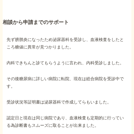
他社と何が違うの？
相談から申請までのサポート
当事務所に
依頼する
メリット
先ず膀胱炎になったため泌尿器科を受診し、血液検査をしたと
ころ糖値に異常が見つかりました。
お電話でのお問い合わせ
内科できちんと診てもらうように言われ、内科受診しました。
089-907-3797
受付時間：平日9:00~18:00
その後糖尿病に詳しい病院に転院、現在は総合病院を受診中で
す。
受診状況等証明書は泌尿器科で作成してらもいました。
認定日と現在は同じ病院であり、血液検査も定期的に行ってい
る為診断書もスムーズに取ることが出来ました。