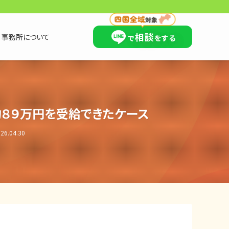
×
相談
事務所について
で
をする
約８９万円を受給できたケース
26.04.30