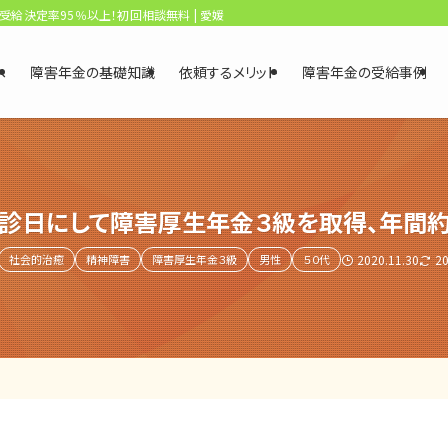
、受給決定率95％以上！初回相談無料 | 愛媛・松山障害年金相談センター
へ
障害年金の基礎知識
依頼するメリット
障害年金の受給事例
初診日にして障害厚生年金３級を取得、年間
社会的治癒
精神障害
障害厚生年金３級
男性
５０代
2020.11.30
20