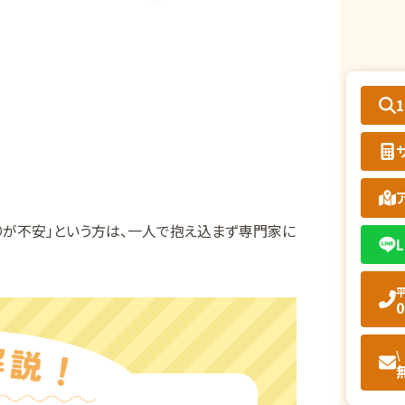
りが不安」という方は、一人で抱え込まず専門家に
L
平
0
\