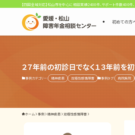
【四国全域対応】松山市を中心に相談実績2400件、サポート件数400件
初めての方
選ばれる3つの理由
初回相談料0円・受給後報酬型
サポート料金について
２７年前の初診日でなく１３年前を
事例カテゴリー:
精神疾患
双極性感情障害
事例タグ:
病院廃院
県内 No.1 の豊富な知識と経験
ご相談事例をみる
外出困難でもOK
ホーム
事例
精神疾患
双極性感情障害
非対面で申請できる