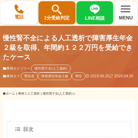
×
電話
1分受給判定
MENU
LINE相談
慢性腎不全による人工透析で障害厚生年金
２級を取得、年間約１２２万円を受給でき
たケース
選ばれる3つの理由
事例カテゴリー:
慢性賢不全(人工透析)
2019.08.20
2026.04.30
事例タグ:
腎疾患
障害厚生年金２級
男性
初回相談料0円・受給後報酬型
サポート料金について
ホーム
事例
人工透析
慢性賢不全(人工透析)
県内 No.1 の豊富な知識と経験
ご相談事例をみる
目次