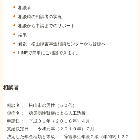
外出困難でもOK
非対面で申請できる
相談者
相談時の相談者の状況
相談から申請までのサポート
結果
ホーム
愛媛・松山障害年金相談センターから皆様へ
LINEで簡単にご相談できます。
障害年金の基礎知識
障害年金の金額
相談者
受給事例
相談者： 松山市の男性（５０代）
傷病名： 糖尿病性腎症による人工透析
申請日： 平成３１年（２０１８年）４月
Q&A・相談事例
支給決定日： 令和元年（２０１９年）７月
決定した年金種類と等級： 障害厚生年金２級（年間約１２２