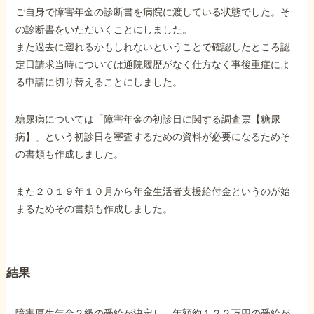
ご自身で障害年金の診断書を病院に渡している状態でした。そ
の診断書をいただいくことにしました。
他社と何が違うの？
また過去に遡れるかもしれないということで確認したところ認
当事務所に
定日請求当時については通院履歴がなく仕方なく事後重症によ
依頼する
メリット
る申請に切り替えることにしました。
糖尿病については「障害年金の初診日に関する調査票【糖尿
病】」という初診日を審査するための資料が必要になるためそ
お電話でのお問い合わせ
089-907-3797
の書類も作成しました。
受付時間：平日9:00~18:00
また２０１９年１０月から年金生活者支援給付金というのが始
まるためその書類も作成しました。
結果
障害厚生年金２級の受給が決定し、年額約１２２万円の受給が