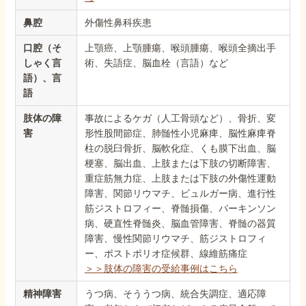
鼻腔
外傷性鼻科疾患
口腔（そ
上顎癌、上顎腫瘍、喉頭腫瘍、喉頭全摘出手
しゃく言
術、失語症、脳血栓（言語）など
語）、言
語
肢体の障
事故によるケガ（人工骨頭など）、骨折、変
害
形性股間節症、肺髄性小児麻痺、脳性麻痺脊
柱の脱臼骨折、脳軟化症、くも膜下出血、脳
梗塞、脳出血、上肢または下肢の切断障害、
重症筋無力症、上肢または下肢の外傷性運動
障害、関節リウマチ、ビュルガー病、進行性
筋ジストロフィー、脊髄損傷、パーキンソン
病、硬直性脊髄炎、脳血管障害、脊髄の器質
障害、慢性関節リウマチ、筋ジストロフィ
ー、ポストポリオ症候群、線維筋痛症
＞＞肢体の障害の受給事例はこちら
精神障害
うつ病、そううつ病、統合失調症、適応障