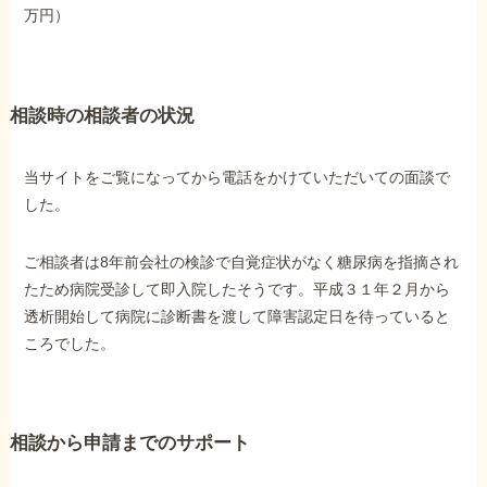
万円）
障害年金コラム
お知らせ
相談時の相談者の状況
事務所について
当サイトをご覧になってから電話をかけていただいての面談で
した。
お客様からの感謝のお手紙
ご相談者は8年前会社の検診で自覚症状がなく糖尿病を指摘され
たため病院受診して即入院したそうです。平成３１年２月から
サイトマップ
透析開始して病院に診断書を渡して障害認定日を待っていると
ころでした。
相談から申請までのサポート
で受給相談をする