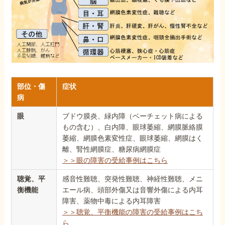
部位・傷
症状
病
眼
ブドウ膜炎、緑内障（ベーチェット病による
もの含む）、白内障、眼球萎縮、網膜脈絡膜
萎縮、網膜色素変性症、眼球萎縮、網膜はく
離、腎性網膜症、糖尿病網膜症
＞＞眼の障害の受給事例はこちら
聴覚、平
感音性難聴、突発性難聴、神経性難聴、メニ
衡機能
エール病、頭部外傷又は音響外傷による内耳
障害、薬物中毒による内耳障害
＞＞聴覚、平衡機能の障害の受給事例はこち
ら