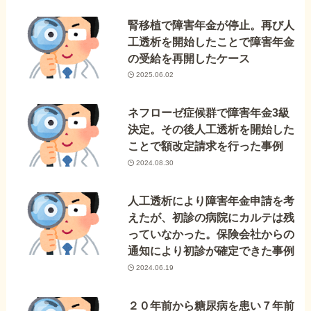
腎移植で障害年金が停止。再び人
工透析を開始したことで障害年金
の受給を再開したケース
2025.06.02
ネフローゼ症候群で障害年金3級
決定。その後人工透析を開始した
ことで額改定請求を行った事例
2024.08.30
人工透析により障害年金申請を考
えたが、初診の病院にカルテは残
っていなかった。保険会社からの
通知により初診が確定できた事例
2024.06.19
２０年前から糖尿病を患い７年前