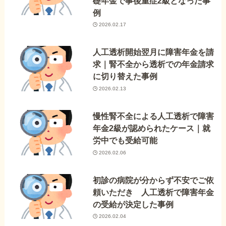
礎年金で事後重症2級となった事
例
2026.02.17
人工透析開始翌月に障害年金を請
求｜腎不全から透析での年金請求
に切り替えた事例
2026.02.13
慢性腎不全による人工透析で障害
年金2級が認められたケース｜就
労中でも受給可能
2026.02.06
初診の病院が分からず不安でご依
頼いただき 人工透析で障害年金
の受給が決定した事例
2026.02.04