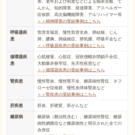
害、老年および初老などによる痴呆全般、て
んかん、知的障害、発達障害、アスペルガー
症候群、高次脳機能障害、アルツハイマー等
＞＞精神障害の受給事例はこちら
呼吸器疾
気管支喘息、慢性気管支炎、肺結核、じん
患
肺、膿胸、肺線維症、肺気腫、呼吸不全など
＞＞呼吸器疾患の受給事例はこちら
循環器疾
心筋梗塞、心筋症、冠状僧帽弁閉鎖不全症、
患
大動脈弁狭窄症、先天性疾患など
＞＞循環器疾患の受給事例はこちら
腎疾患
慢性腎炎、慢性腎不全、糖尿病性腎症、ネフ
ローゼ症候群、慢性糸球体腎炎など
＞＞腎疾患の受給事例はこちら
肝疾患
肝炎、肝硬変、肝がんなど
糖尿病
糖尿病（難治性含む）、糖尿病性腎症、糖尿
病性網膜症など糖尿病性と明示された全ての
合併症