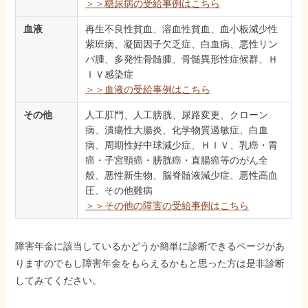
＞＞糖尿病の受給事例はこちら
血液
再生不良性貧血、溶血性貧血、血小板減少性
紫班病、凝固因子欠乏症、白血病、悪性リン
パ腫、多発性骨髄腫、骨髄異形性症候群、Ｈ
ＩＶ感染症
＞＞血液の受給事例はこちら
その他
人工肛門、人工膀胱、尿路変更、クローン
病、潰瘍性大腸炎、化学物質過敏症、白血
病、周期性好中球減少症、ＨＩＶ、乳癌・胃
癌・子宮頸癌・膀胱癌・直腸癌等のがん全
般、悪性新生物、脳脊髄液減少症、悪性高血
圧、その他難病
＞＞その他の障害の受給事例はこちら
障害年金に該当しているかどうか簡単に診断できるページがあ
りますのでもし障害年金をもらえるかもと思った方は是非診断
してみてください。