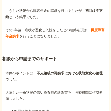
こうした状況から障害年金の請求を行いましたが、
初回は不支
他社と何が違うの？
給
という結果でした。
当事務所に
依頼する
メリット
その2年後、症状が悪化し入院をしたとの連絡を頂き、
再度障害
年金請求
を行うことになりました。
お電話でのお問い合わせ
089-907-3797
相談から申請までのサポート
受付時間：平日9:00~18:00
本件のポイントは、
不支給後の再請求における状態変化の整理
でした。
入院した一番状況の悪い検査時の診断書を、医療機関に作成依
頼しました。