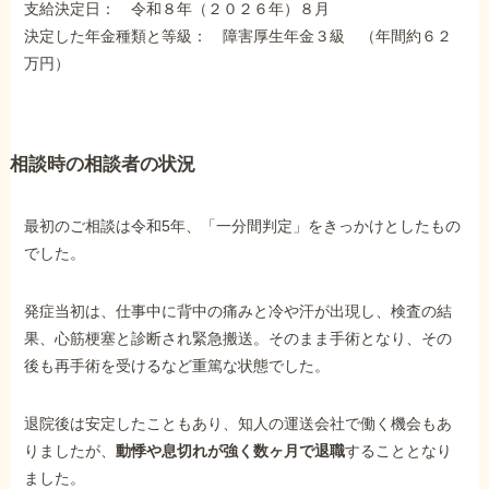
支給決定日： 令和８年（２０２６年）８月
障害年金コラム
決定した年金種類と等級： 障害厚生年金３級 （年間約６２
万円）
お知らせ
相談時の相談者の状況
事務所について
最初のご相談は令和5年、「一分間判定」をきっかけとしたもの
お客様からの感謝のお手紙
でした。
サイトマップ
発症当初は、仕事中に背中の痛みと冷や汗が出現し、検査の結
果、心筋梗塞と診断され緊急搬送。そのまま手術となり、その
後も再手術を受けるなど重篤な状態でした。
退院後は安定したこともあり、知人の運送会社で働く機会もあ
で受給相談をする
りましたが、
動悸や息切れが強く数ヶ月で退職
することとなり
ました。