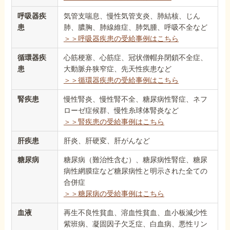
呼吸器疾
気管支喘息、慢性気管支炎、肺結核、じん
患
肺、膿胸、肺線維症、肺気腫、呼吸不全など
＞＞呼吸器疾患の受給事例はこちら
循環器疾
心筋梗塞、心筋症、冠状僧帽弁閉鎖不全症、
患
大動脈弁狭窄症、先天性疾患など
＞＞循環器疾患の受給事例はこちら
腎疾患
慢性腎炎、慢性腎不全、糖尿病性腎症、ネフ
ローゼ症候群、慢性糸球体腎炎など
＞＞腎疾患の受給事例はこちら
肝疾患
肝炎、肝硬変、肝がんなど
糖尿病
糖尿病（難治性含む）、糖尿病性腎症、糖尿
病性網膜症など糖尿病性と明示された全ての
合併症
＞＞糖尿病の受給事例はこちら
血液
再生不良性貧血、溶血性貧血、血小板減少性
紫班病、凝固因子欠乏症、白血病、悪性リン