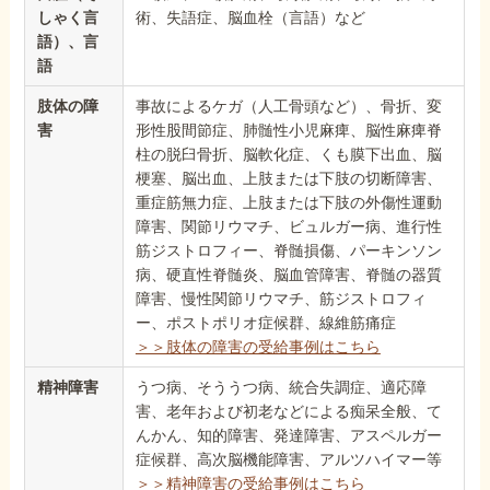
しゃく言
術、失語症、脳血栓（言語）など
語）、言
語
肢体の障
事故によるケガ（人工骨頭など）、骨折、変
害
形性股間節症、肺髄性小児麻痺、脳性麻痺脊
柱の脱臼骨折、脳軟化症、くも膜下出血、脳
梗塞、脳出血、上肢または下肢の切断障害、
重症筋無力症、上肢または下肢の外傷性運動
障害、関節リウマチ、ビュルガー病、進行性
筋ジストロフィー、脊髄損傷、パーキンソン
病、硬直性脊髄炎、脳血管障害、脊髄の器質
障害、慢性関節リウマチ、筋ジストロフィ
ー、ポストポリオ症候群、線維筋痛症
＞＞肢体の障害の受給事例はこちら
精神障害
うつ病、そううつ病、統合失調症、適応障
害、老年および初老などによる痴呆全般、て
んかん、知的障害、発達障害、アスペルガー
症候群、高次脳機能障害、アルツハイマー等
＞＞精神障害の受給事例はこちら