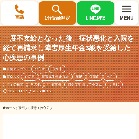
×
電話
1分受給判定
MENU
LINE相談
一度不支給となった後、症状悪化と入院を
経て再請求し障害厚生年金3級を受給した
心疾患の事例
選ばれる3つの理由
事例カテゴリー:
狭心症
心疾患
事例タグ:
心疾患
障害厚生年金３級
年齢
傷病名
男性
初回相談料0円・受給後報酬型
年金の種類
その他
申請方法
自分で申請して不支給
５０代
サポート料金について
2026.03.27
2026.06.02
ホーム
事例
心疾患
狭心症
県内 No.1 の豊富な知識と経験
ご相談事例をみる