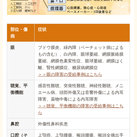
部位・傷
症状
病
眼
ブドウ膜炎、緑内障（ベーチェット病による
もの含む）、白内障、眼球萎縮、網膜脈絡膜
萎縮、網膜色素変性症、眼球萎縮、網膜はく
離、腎性網膜症、糖尿病網膜症
＞＞眼の障害の受給事例はこちら
聴覚、平
感音性難聴、突発性難聴、神経性難聴、メニ
衡機能
エール病、頭部外傷又は音響外傷による内耳
障害、薬物中毒による内耳障害
＞＞聴覚、平衡機能の障害の受給事例はこち
ら
鼻腔
外傷性鼻科疾患
口腔（そ
上顎癌、上顎腫瘍、喉頭腫瘍、喉頭全摘出手