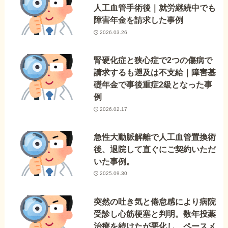
人工血管手術後｜就労継続中でも
障害年金を請求した事例
2026.03.26
腎硬化症と狭心症で2つの傷病で
請求するも遡及は不支給｜障害基
礎年金で事後重症2級となった事
例
2026.02.17
急性大動脈解離で人工血管置換術
後、退院して直ぐにご契約いただ
いた事例。
2025.09.30
突然の吐き気と倦怠感により病院
受診し心筋梗塞と判明。数年投薬
治療を続けたが悪化し、ペースメ