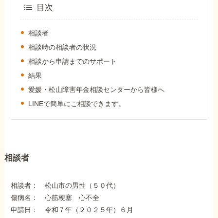
外出困難でもOK
目次
非対面で申請できる
相談者
相談時の相談者の状況
相談から申請までのサポート
ホーム
結果
愛媛・松山障害年金相談センターから皆様へ
障害年金の基礎知識
LINEで簡単にご相談できます。
障害年金の金額
相談者
受給事例
相談者： 松山市の男性（５０代）
Q&A・相談事例
傷病名： 心筋梗塞 心不全
申請日： 令和７年（２０２５年）６月