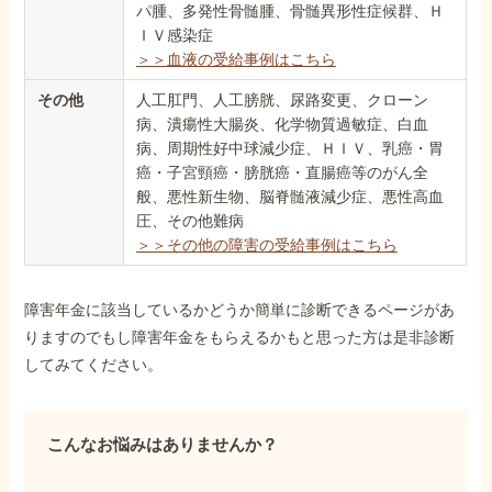
パ腫、多発性骨髄腫、骨髄異形性症候群、Ｈ
ＩＶ感染症
＞＞血液の受給事例はこちら
その他
人工肛門、人工膀胱、尿路変更、クローン
病、潰瘍性大腸炎、化学物質過敏症、白血
病、周期性好中球減少症、ＨＩＶ、乳癌・胃
癌・子宮頸癌・膀胱癌・直腸癌等のがん全
般、悪性新生物、脳脊髄液減少症、悪性高血
圧、その他難病
＞＞その他の障害の受給事例はこちら
障害年金に該当しているかどうか簡単に診断できるページがあ
りますのでもし障害年金をもらえるかもと思った方は是非診断
してみてください。
こんなお悩みはありませんか？