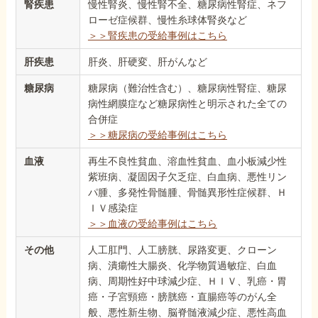
腎疾患
慢性腎炎、慢性腎不全、糖尿病性腎症、ネフ
ローゼ症候群、慢性糸球体腎炎など
＞＞腎疾患の受給事例はこちら
肝疾患
肝炎、肝硬変、肝がんなど
糖尿病
糖尿病（難治性含む）、糖尿病性腎症、糖尿
病性網膜症など糖尿病性と明示された全ての
合併症
＞＞糖尿病の受給事例はこちら
血液
再生不良性貧血、溶血性貧血、血小板減少性
紫班病、凝固因子欠乏症、白血病、悪性リン
パ腫、多発性骨髄腫、骨髄異形性症候群、Ｈ
ＩＶ感染症
＞＞血液の受給事例はこちら
その他
人工肛門、人工膀胱、尿路変更、クローン
病、潰瘍性大腸炎、化学物質過敏症、白血
病、周期性好中球減少症、ＨＩＶ、乳癌・胃
癌・子宮頸癌・膀胱癌・直腸癌等のがん全
般、悪性新生物、脳脊髄液減少症、悪性高血