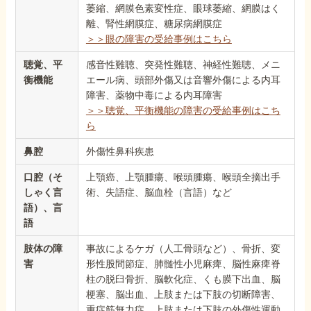
萎縮、網膜色素変性症、眼球萎縮、網膜はく
離、腎性網膜症、糖尿病網膜症
＞＞眼の障害の受給事例はこちら
聴覚、平
感音性難聴、突発性難聴、神経性難聴、メニ
衡機能
エール病、頭部外傷又は音響外傷による内耳
障害、薬物中毒による内耳障害
＞＞聴覚、平衡機能の障害の受給事例はこち
ら
鼻腔
外傷性鼻科疾患
口腔（そ
上顎癌、上顎腫瘍、喉頭腫瘍、喉頭全摘出手
しゃく言
術、失語症、脳血栓（言語）など
語）、言
語
肢体の障
事故によるケガ（人工骨頭など）、骨折、変
害
形性股間節症、肺髄性小児麻痺、脳性麻痺脊
柱の脱臼骨折、脳軟化症、くも膜下出血、脳
梗塞、脳出血、上肢または下肢の切断障害、
重症筋無力症、上肢または下肢の外傷性運動