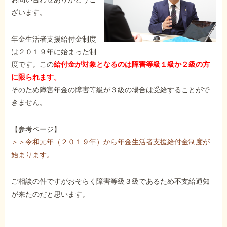
障害年金コラム
ざいます。
年金生活者支援給付金制度
お知らせ
は２０１９年に始まった制
度です。この
給付金が対象となるのは障害等級１級か２級の方
事務所について
に限られます。
そのため障害年金の障害等級が３級の場合は受給することがで
きません。
お客様からの感謝のお手紙
【参考ページ】
＞＞令和元年（２０１９年）から年金生活者支援給付金制度が
サイトマップ
始まります。
ご相談の件ですがおそらく障害等級３級であるため不支給通知
が来たのだと思います。
で受給相談をする