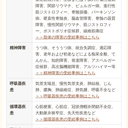
障害、関節リウマチ、ビュルガー病、進行性
筋ジストロフィー、脊髄損傷、パーキンソン
病、硬直性脊髄炎、脳血管障害、脊髄の器質
障害、慢性関節リウマチ、筋ジストロフィ
ー、ポストポリオ症候群、線維筋痛症
＞＞肢体の障害の受給事例はこちら
精神障害
うつ病、そううつ病、統合失調症、適応障
害、老年および初老などによる痴呆全般、て
んかん、知的障害、発達障害、アスペルガー
症候群、高次脳機能障害、アルツハイマー等
＞＞精神障害の受給事例はこちら
呼吸器疾
気管支喘息、慢性気管支炎、肺結核、じん
患
肺、膿胸、肺線維症、肺気腫、呼吸不全など
＞＞呼吸器疾患の受給事例はこちら
循環器疾
心筋梗塞、心筋症、冠状僧帽弁閉鎖不全症、
患
大動脈弁狭窄症、先天性疾患など
＞＞循環器疾患の受給事例はこちら