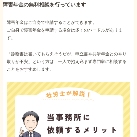
障害年金の無料相談を行っています
他社と何が違うの？
障害年金はご自身で申請することができます。
当事務所に
ご自身で障害年金を申請する場合は多くのハードルがありま
依頼する
メリット
す。
「診断書は書いてもらえそうだが、申立書や共済年金とのやり
お電話でのお問い合わせ
取りが不安」という方は、一人で抱え込まず専門家に相談する
089-907-3797
ことをおすすめします。
受付時間：平日9:00~18:00