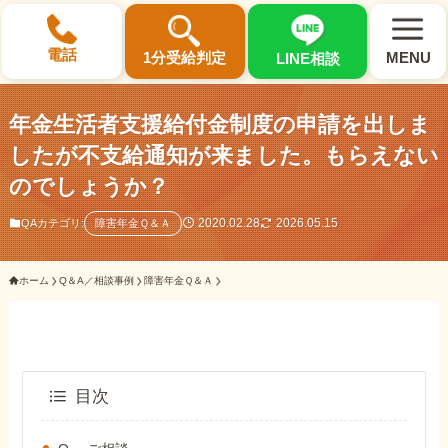
×
電話
1分受給判定
MENU
LINE相談
年金生活者支援給付金制度の申請を出しま
したが不支給通知が来ました。もらえない
のでしょうか？
選ばれる3つの理由
2020.02.28
2026.05.15
QAカテゴリ:
障害年金Ｑ＆Ａ
初回相談料0円・受給後報酬型
ホーム
Q＆A／相談事例
障害年金Ｑ＆Ａ
サポート料金について
県内 No.1 の豊富な知識と経験
ご相談事例をみる
目次