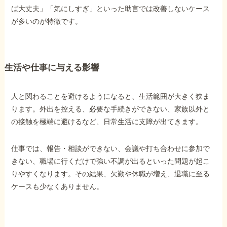
ば大丈夫」「気にしすぎ」といった助言では改善しないケース
が多いのが特徴です。
他社と何が違うの？
当事務所に
依頼する
メリット
生活や仕事に与える影響
人と関わることを避けるようになると、生活範囲が大きく狭ま
お電話でのお問い合わせ
ります。外出を控える、必要な手続きができない、家族以外と
089-907-3797
の接触を極端に避けるなど、日常生活に支障が出てきます。
受付時間：平日9:00~18:00
仕事では、報告・相談ができない、会議や打ち合わせに参加で
きない、職場に行くだけで強い不調が出るといった問題が起こ
りやすくなります。その結果、欠勤や休職が増え、退職に至る
ケースも少なくありません。