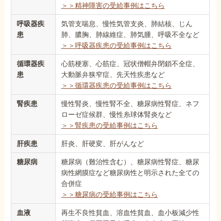
＞＞精神障害の受給事例はこちら
呼吸器疾
気管支喘息、慢性気管支炎、肺結核、じん
患
肺、膿胸、肺線維症、肺気腫、呼吸不全など
＞＞呼吸器疾患の受給事例はこちら
循環器疾
心筋梗塞、心筋症、冠状僧帽弁閉鎖不全症、
患
大動脈弁狭窄症、先天性疾患など
＞＞循環器疾患の受給事例はこちら
腎疾患
慢性腎炎、慢性腎不全、糖尿病性腎症、ネフ
ローゼ症候群、慢性糸球体腎炎など
＞＞腎疾患の受給事例はこちら
肝疾患
肝炎、肝硬変、肝がんなど
糖尿病
糖尿病（難治性含む）、糖尿病性腎症、糖尿
病性網膜症など糖尿病性と明示された全ての
合併症
＞＞糖尿病の受給事例はこちら
血液
再生不良性貧血、溶血性貧血、血小板減少性