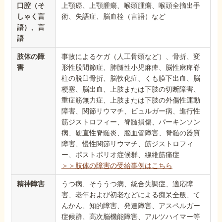
口腔（そ
上顎癌、上顎腫瘍、喉頭腫瘍、喉頭全摘出手
しゃく言
術、失語症、脳血栓（言語）など
語）、言
語
肢体の障
事故によるケガ（人工骨頭など）、骨折、変
害
形性股間節症、肺髄性小児麻痺、脳性麻痺脊
柱の脱臼骨折、脳軟化症、くも膜下出血、脳
梗塞、脳出血、上肢または下肢の切断障害、
重症筋無力症、上肢または下肢の外傷性運動
障害、関節リウマチ、ビュルガー病、進行性
筋ジストロフィー、脊髄損傷、パーキンソン
病、硬直性脊髄炎、脳血管障害、脊髄の器質
障害、慢性関節リウマチ、筋ジストロフィ
ー、ポストポリオ症候群、線維筋痛症
＞＞肢体の障害の受給事例はこちら
精神障害
うつ病、そううつ病、統合失調症、適応障
害、老年および初老などによる痴呆全般、て
んかん、知的障害、発達障害、アスペルガー
症候群、高次脳機能障害、アルツハイマー等