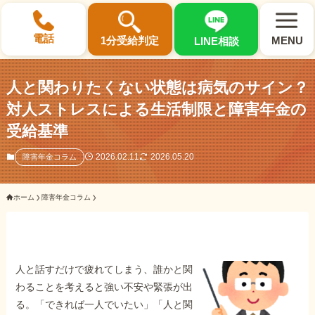
×
電話
1分受給判定
MENU
LINE相談
人と関わりたくない状態は病気のサイン？
対人ストレスによる生活制限と障害年金の
受給基準
選ばれる3つの理由
2026.02.11
2026.05.20
障害年金コラム
初回相談料0円・受給後報酬型
ホーム
障害年金コラム
サポート料金について
県内 No.1 の豊富な知識と経験
ご相談事例をみる
人と話すだけで疲れてしまう、誰かと関
わることを考えると強い不安や緊張が出
る。「できれば一人でいたい」「人と関