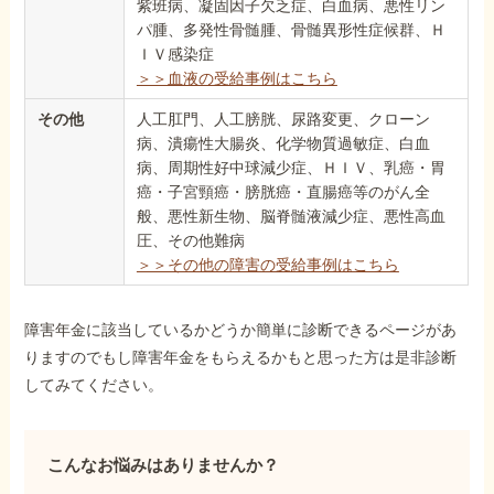
紫班病、凝固因子欠乏症、白血病、悪性リン
パ腫、多発性骨髄腫、骨髄異形性症候群、Ｈ
ＩＶ感染症
＞＞血液の受給事例はこちら
その他
人工肛門、人工膀胱、尿路変更、クローン
病、潰瘍性大腸炎、化学物質過敏症、白血
病、周期性好中球減少症、ＨＩＶ、乳癌・胃
癌・子宮頸癌・膀胱癌・直腸癌等のがん全
般、悪性新生物、脳脊髄液減少症、悪性高血
圧、その他難病
＞＞その他の障害の受給事例はこちら
障害年金に該当しているかどうか簡単に診断できるページがあ
りますのでもし障害年金をもらえるかもと思った方は是非診断
してみてください。
こんなお悩みはありませんか？