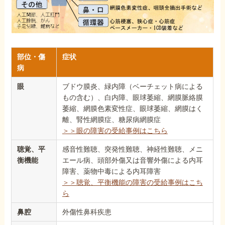
部位・傷
症状
病
眼
ブドウ膜炎、緑内障（ベーチェット病による
もの含む）、白内障、眼球萎縮、網膜脈絡膜
萎縮、網膜色素変性症、眼球萎縮、網膜はく
離、腎性網膜症、糖尿病網膜症
＞＞眼の障害の受給事例はこちら
聴覚、平
感音性難聴、突発性難聴、神経性難聴、メニ
衡機能
エール病、頭部外傷又は音響外傷による内耳
障害、薬物中毒による内耳障害
＞＞聴覚、平衡機能の障害の受給事例はこち
ら
鼻腔
外傷性鼻科疾患