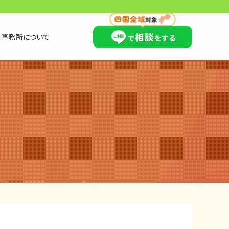
×
相談
事務所について
で
をする