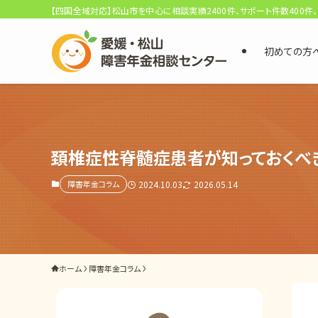
【四国全域対応】松山市を中心に相談実績2400件、サポート件数400件
初めての方
選ばれる3つの理由
初回相談料0円・受給後報酬型
サポート料金について
頚椎症性脊髄症患者が知っておくべ
障害年金コラム
2024.10.03
2026.05.14
県内 No.1 の豊富な知識と経験
ご相談事例をみる
外出困難でもOK
ホーム
障害年金コラム
非対面で申請できる