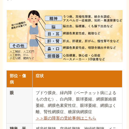
部位・傷
症状
病
眼
ブドウ膜炎、緑内障（ベーチェット病による
もの含む）、白内障、眼球萎縮、網膜脈絡膜
萎縮、網膜色素変性症、眼球萎縮、網膜はく
離、腎性網膜症、糖尿病網膜症
＞＞眼の障害の受給事例はこちら
聴覚、平
感音性難聴、突発性難聴、神経性難聴、メニ