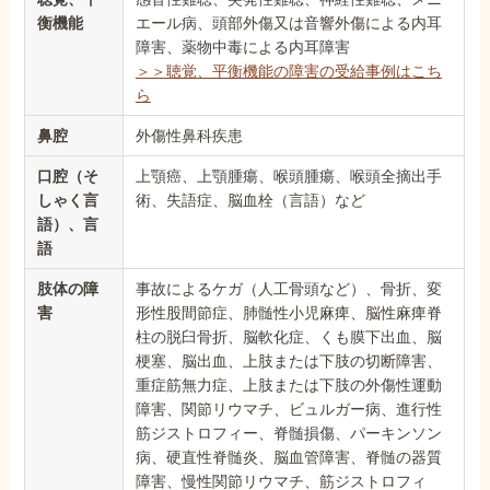
衡機能
エール病、頭部外傷又は音響外傷による内耳
障害、薬物中毒による内耳障害
＞＞聴覚、平衡機能の障害の受給事例はこち
ら
鼻腔
外傷性鼻科疾患
口腔（そ
上顎癌、上顎腫瘍、喉頭腫瘍、喉頭全摘出手
しゃく言
術、失語症、脳血栓（言語）など
語）、言
語
肢体の障
事故によるケガ（人工骨頭など）、骨折、変
害
形性股間節症、肺髄性小児麻痺、脳性麻痺脊
柱の脱臼骨折、脳軟化症、くも膜下出血、脳
梗塞、脳出血、上肢または下肢の切断障害、
重症筋無力症、上肢または下肢の外傷性運動
障害、関節リウマチ、ビュルガー病、進行性
筋ジストロフィー、脊髄損傷、パーキンソン
病、硬直性脊髄炎、脳血管障害、脊髄の器質
障害、慢性関節リウマチ、筋ジストロフィ