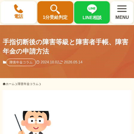
×
電話
1分受給判定
MENU
LINE相談
手指切断後の障害等級と障害者手帳、障害
年金の申請方法
選ばれる3つの理由
2024.10.02
2026.05.14
障害年金コラム
初回相談料0円・受給後報酬型
ホーム
障害年金コラム
サポート料金について
県内 No.1 の豊富な知識と経験
ご相談事例をみる