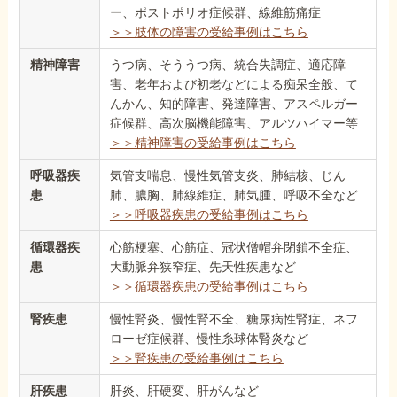
ー、ポストポリオ症候群、線維筋痛症
＞＞肢体の障害の受給事例はこちら
精神障害
うつ病、そううつ病、統合失調症、適応障
害、老年および初老などによる痴呆全般、て
んかん、知的障害、発達障害、アスペルガー
症候群、高次脳機能障害、アルツハイマー等
＞＞精神障害の受給事例はこちら
呼吸器疾
気管支喘息、慢性気管支炎、肺結核、じん
患
肺、膿胸、肺線維症、肺気腫、呼吸不全など
＞＞呼吸器疾患の受給事例はこちら
循環器疾
心筋梗塞、心筋症、冠状僧帽弁閉鎖不全症、
患
大動脈弁狭窄症、先天性疾患など
＞＞循環器疾患の受給事例はこちら
腎疾患
慢性腎炎、慢性腎不全、糖尿病性腎症、ネフ
ローゼ症候群、慢性糸球体腎炎など
＞＞腎疾患の受給事例はこちら
肝疾患
肝炎、肝硬変、肝がんなど