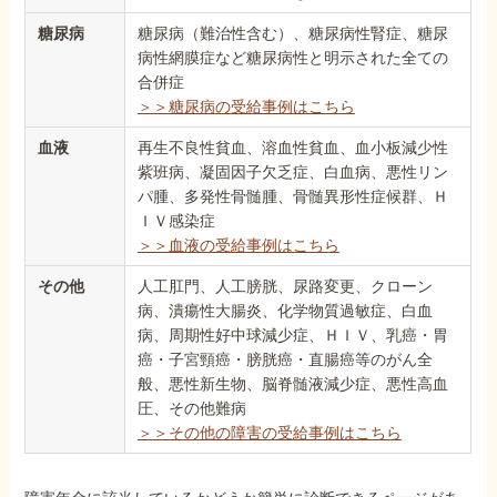
糖尿病
糖尿病（難治性含む）、糖尿病性腎症、糖尿
病性網膜症など糖尿病性と明示された全ての
合併症
＞＞糖尿病の受給事例はこちら
血液
再生不良性貧血、溶血性貧血、血小板減少性
紫班病、凝固因子欠乏症、白血病、悪性リン
パ腫、多発性骨髄腫、骨髄異形性症候群、Ｈ
ＩＶ感染症
＞＞血液の受給事例はこちら
その他
人工肛門、人工膀胱、尿路変更、クローン
病、潰瘍性大腸炎、化学物質過敏症、白血
病、周期性好中球減少症、ＨＩＶ、乳癌・胃
癌・子宮頸癌・膀胱癌・直腸癌等のがん全
般、悪性新生物、脳脊髄液減少症、悪性高血
圧、その他難病
＞＞その他の障害の受給事例はこちら