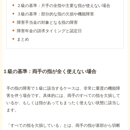
障害年金コラム
２級の基準：片手の全指や主要な指が使えない場合
３級の基準：部分的な指の欠損や機能障害
障害手当金の対象となる指の障害
お知らせ
障害年金の請求タイミングと認定日
まとめ
事務所について
お客様からの感謝のお手紙
１級の基準：両手の指が全く使えない場合
サイトマップ
手の指の障害で１級に該当するケースは、非常に重度の機能障
害を伴う場合です。具体的には、両手のすべての指を欠損して
いるか、もしくは指があってもまったく使えない状態に該当し
ます。
で受給相談をする
「すべての指を欠損している」とは、両手の指が基部から切断