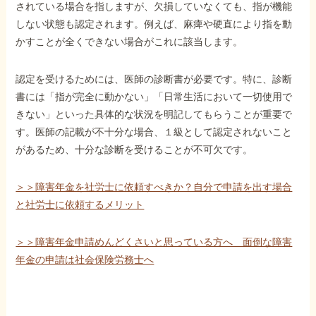
されている場合を指しますが、欠損していなくても、指が機能
しない状態も認定されます。例えば、麻痺や硬直により指を動
他社と何が違うの？
かすことが全くできない場合がこれに該当します。
当事務所に
依頼する
メリット
認定を受けるためには、医師の診断書が必要です。特に、診断
書には「指が完全に動かない」「日常生活において一切使用で
きない」といった具体的な状況を明記してもらうことが重要で
す。医師の記載が不十分な場合、１級として認定されないこと
お電話でのお問い合わせ
があるため、十分な診断を受けることが不可欠です。
089-907-3797
受付時間：平日9:00~18:00
＞＞障害年金を社労士に依頼すべきか？自分で申請を出す場合
と社労士に依頼するメリット
＞＞障害年金申請めんどくさいと思っている方へ 面倒な障害
年金の申請は社会保険労務士へ