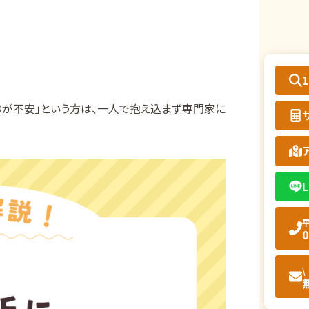
りが不安」という方は、一人で抱え込まず専門家に
L
平
0
\