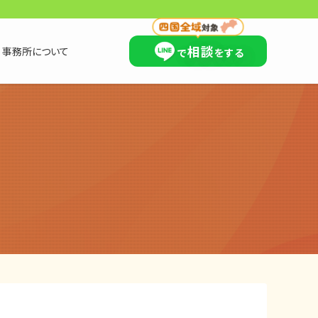
×
相談
事務所について
で
をする