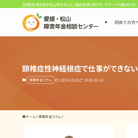
【四国全域対応】松山市を中心に相談実績2400件、サポート件数400件
初めての方
選ばれる3つの理由
初回相談料0円・受給後報酬型
サポート料金について
頚椎症性神経根症で仕事ができない
障害年金コラム
2024.10.02
2026.05.14
県内 No.1 の豊富な知識と経験
ご相談事例をみる
外出困難でもOK
ホーム
障害年金コラム
非対面で申請できる