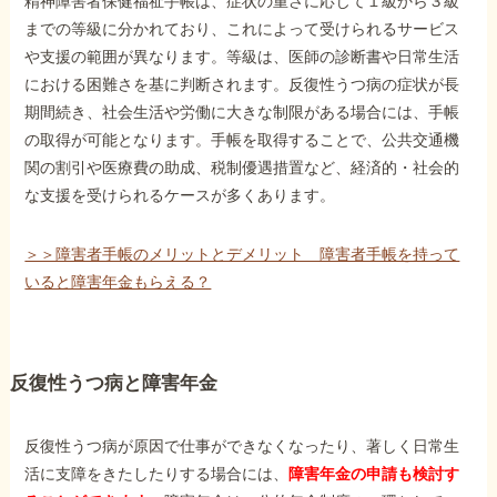
精神障害者保健福祉手帳は、症状の重さに応じて１級から３級
までの等級に分かれており、これによって受けられるサービス
や支援の範囲が異なります。等級は、医師の診断書や日常生活
他社と何が違うの？
における困難さを基に判断されます。反復性うつ病の症状が長
当事務所に
期間続き、社会生活や労働に大きな制限がある場合には、手帳
依頼する
メリット
の取得が可能となります。手帳を取得することで、公共交通機
関の割引や医療費の助成、税制優遇措置など、経済的・社会的
な支援を受けられるケースが多くあります。
お電話でのお問い合わせ
089-907-3797
＞＞障害者手帳のメリットとデメリット 障害者手帳を持って
受付時間：平日9:00~18:00
いると障害年金もらえる？
反復性うつ病と障害年金
反復性うつ病が原因で仕事ができなくなったり、著しく日常生
活に支障をきたしたりする場合には、
障害年金の申請も検討す