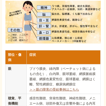
部位・傷
症状
病
眼
ブドウ膜炎、緑内障（ベーチェット病による
もの含む）、白内障、眼球萎縮、網膜脈絡膜
萎縮、網膜色素変性症、眼球萎縮、網膜はく
離、腎性網膜症、糖尿病網膜症
＞＞眼の障害の受給事例はこちら
聴覚、平
感音性難聴、突発性難聴、神経性難聴、メニ
衡機能
エール病、頭部外傷又は音響外傷による内耳