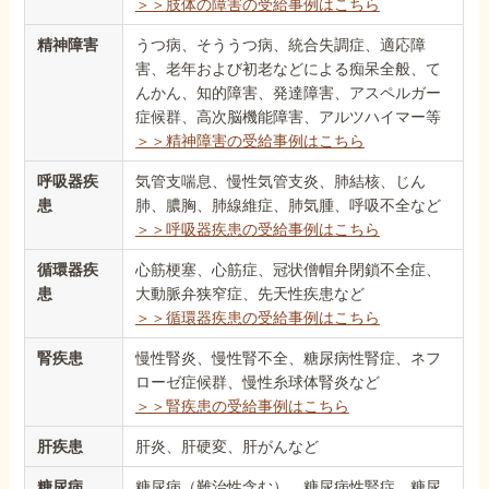
＞＞肢体の障害の受給事例はこちら
精神障害
うつ病、そううつ病、統合失調症、適応障
害、老年および初老などによる痴呆全般、て
んかん、知的障害、発達障害、アスペルガー
症候群、高次脳機能障害、アルツハイマー等
＞＞精神障害の受給事例はこちら
呼吸器疾
気管支喘息、慢性気管支炎、肺結核、じん
患
肺、膿胸、肺線維症、肺気腫、呼吸不全など
＞＞呼吸器疾患の受給事例はこちら
循環器疾
心筋梗塞、心筋症、冠状僧帽弁閉鎖不全症、
患
大動脈弁狭窄症、先天性疾患など
＞＞循環器疾患の受給事例はこちら
腎疾患
慢性腎炎、慢性腎不全、糖尿病性腎症、ネフ
ローゼ症候群、慢性糸球体腎炎など
＞＞腎疾患の受給事例はこちら
肝疾患
肝炎、肝硬変、肝がんなど
糖尿病
糖尿病（難治性含む）、糖尿病性腎症、糖尿