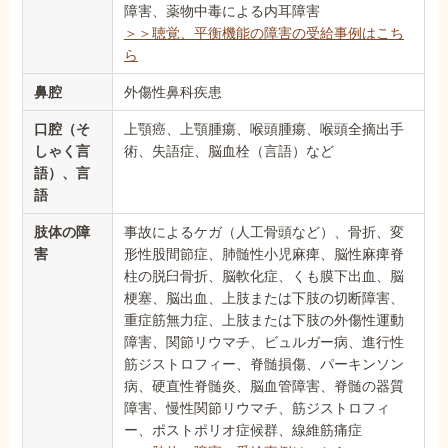
障害、薬物中毒による内耳障害
＞＞聴覚、平衡機能の障害の受給事例はこち
ら
鼻腔
外傷性鼻科疾患
口腔（そ
上顎癌、上顎腫瘍、喉頭腫瘍、喉頭全摘出手
しゃく言
術、失語症、脳血栓（言語）など
語）、言
語
肢体の障
事故によるケガ（人工骨頭など）、骨折、変
害
形性股間節症、肺髄性小児麻痺、脳性麻痺脊
柱の脱臼骨折、脳軟化症、くも膜下出血、脳
梗塞、脳出血、上肢または下肢の切断障害、
重症筋無力症、上肢または下肢の外傷性運動
障害、関節リウマチ、ビュルガー病、進行性
筋ジストロフィー、脊髄損傷、パーキンソン
病、硬直性脊髄炎、脳血管障害、脊髄の器質
障害、慢性関節リウマチ、筋ジストロフィ
ー、ポストポリオ症候群、線維筋痛症