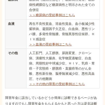
病性網膜症など糖尿病性と明示された全ての
合併症
＞＞糖尿病の受給事例はこちら
血液
再生不良性貧血、溶血性貧血、血小板減少性
紫班病、凝固因子欠乏症、白血病、悪性リン
パ腫、多発性骨髄腫、骨髄異形性症候群、Ｈ
ＩＶ感染症
＞＞血液の受給事例はこちら
その他
人工肛門、人工膀胱、尿路変更、クローン
病、潰瘍性大腸炎、化学物質過敏症、白血
病、周期性好中球減少症、ＨＩＶ、乳癌・胃
癌・子宮頸癌・膀胱癌・直腸癌等のがん全
般、悪性新生物、脳脊髄液減少症、悪性高血
圧、その他難病
＞＞その他の障害の受給事例はこちら
障害年金に該当しているかどうか簡単に診断できるページがあ
りますのでもし障害年金をもらえるかもと思った方は是非診断