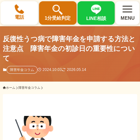
×
電話
1分受給判定
MENU
LINE相談
反復性うつ病で障害年金を申請する方法と
注意点 障害年金の初診日の重要性につい
て
選ばれる3つの理由
2024.10.03
2026.05.14
障害年金コラム
初回相談料0円・受給後報酬型
ホーム
障害年金コラム
サポート料金について
県内 No.1 の豊富な知識と経験
ご相談事例をみる