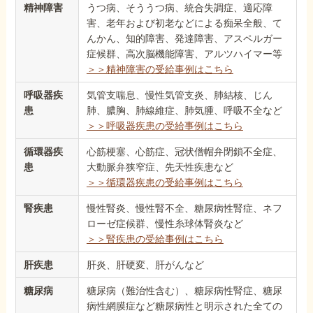
精神障害
うつ病、そううつ病、統合失調症、適応障
害、老年および初老などによる痴呆全般、て
んかん、知的障害、発達障害、アスペルガー
症候群、高次脳機能障害、アルツハイマー等
＞＞精神障害の受給事例はこちら
呼吸器疾
気管支喘息、慢性気管支炎、肺結核、じん
患
肺、膿胸、肺線維症、肺気腫、呼吸不全など
＞＞呼吸器疾患の受給事例はこちら
循環器疾
心筋梗塞、心筋症、冠状僧帽弁閉鎖不全症、
患
大動脈弁狭窄症、先天性疾患など
＞＞循環器疾患の受給事例はこちら
腎疾患
慢性腎炎、慢性腎不全、糖尿病性腎症、ネフ
ローゼ症候群、慢性糸球体腎炎など
＞＞腎疾患の受給事例はこちら
肝疾患
肝炎、肝硬変、肝がんなど
糖尿病
糖尿病（難治性含む）、糖尿病性腎症、糖尿
病性網膜症など糖尿病性と明示された全ての