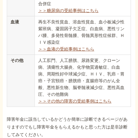
合併症
＞＞糖尿病の受給事例はこちら
血液
再生不良性貧血、溶血性貧血、血小板減少性
紫班病、凝固因子欠乏症、白血病、悪性リン
パ腫、多発性骨髄腫、骨髄異形性症候群、Ｈ
ＩＶ感染症
＞＞血液の受給事例はこちら
その他
人工肛門、人工膀胱、尿路変更、クローン
病、潰瘍性大腸炎、化学物質過敏症、白血
病、周期性好中球減少症、ＨＩＶ、乳癌・胃
癌・子宮頸癌・膀胱癌・直腸癌等のがん全
般、悪性新生物、脳脊髄液減少症、悪性高血
圧、その他難病
＞＞その他の障害の受給事例はこちら
障害年金に該当しているかどうか簡単に診断できるページがあ
りますのでもし障害年金をもらえるかもと思った方は是非診断
してみてください。