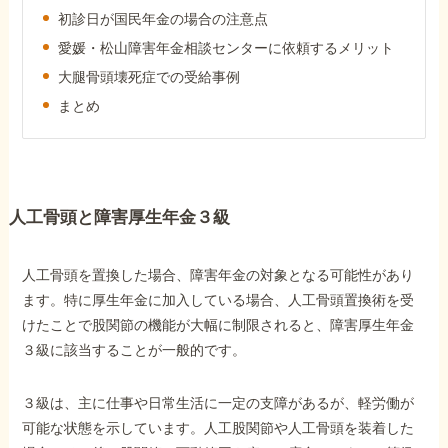
障害年金コラム
初診日が国民年金の場合の注意点
愛媛・松山障害年金相談センターに依頼するメリット
大腿骨頭壊死症での受給事例
お知らせ
まとめ
事務所について
人工骨頭と障害厚生年金３級
お客様からの感謝のお手紙
人工骨頭を置換した場合、障害年金の対象となる可能性があり
サイトマップ
ます。特に厚生年金に加入している場合、人工骨頭置換術を受
けたことで股関節の機能が大幅に制限されると、障害厚生年金
３級に該当することが一般的です。
３級は、主に仕事や日常生活に一定の支障があるが、軽労働が
で受給相談をする
可能な状態を示しています。人工股関節や人工骨頭を装着した