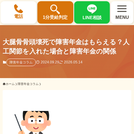
×
電話
1分受給判定
MENU
LINE相談
大腿骨骨頭壊死で障害年金はもらえる？人
工関節を入れた場合と障害年金の関係
選ばれる3つの理由
2024.09.29
2026.05.14
障害年金コラム
初回相談料0円・受給後報酬型
ホーム
障害年金コラム
サポート料金について
県内 No.1 の豊富な知識と経験
ご相談事例をみる