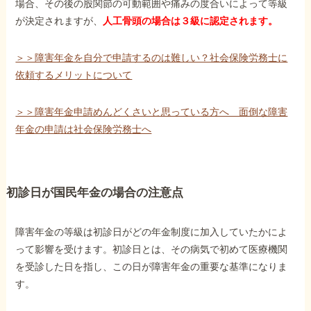
場合、その後の股関節の可動範囲や痛みの度合いによって等級
が決定されますが、
人工骨頭の場合は３級に認定されます。
他社と何が違うの？
当事務所に
＞＞障害年金を自分で申請するのは難しい？社会保険労務士に
依頼するメリットについて
依頼する
メリット
＞＞障害年金申請めんどくさいと思っている方へ 面倒な障害
年金の申請は社会保険労務士へ
お電話でのお問い合わせ
089-907-3797
受付時間：平日9:00~18:00
初診日が国民年金の場合の注意点
障害年金の等級は初診日がどの年金制度に加入していたかによ
って影響を受けます。初診日とは、その病気で初めて医療機関
を受診した日を指し、この日が障害年金の重要な基準になりま
す。