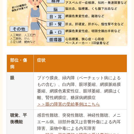
部位・傷
症状
病
眼
ブドウ膜炎、緑内障（ベーチェット病による
もの含む）、白内障、眼球萎縮、網膜脈絡膜
萎縮、網膜色素変性症、眼球萎縮、網膜はく
離、腎性網膜症、糖尿病網膜症
＞＞眼の障害の受給事例はこちら
聴覚、平
感音性難聴、突発性難聴、神経性難聴、メニ
衡機能
エール病、頭部外傷又は音響外傷による内耳
障害、薬物中毒による内耳障害