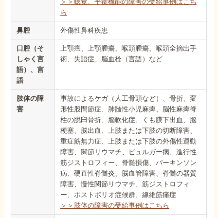
＞＞聴覚、平衡機能の障害の受給事例はこち
ら
鼻腔
外傷性鼻科疾患
口腔（そ
上顎癌、上顎腫瘍、喉頭腫瘍、喉頭全摘出手
しゃく言
術、失語症、脳血栓（言語）など
語）、言
語
肢体の障
事故によるケガ（人工骨頭など）、骨折、変
害
形性股間節症、肺髄性小児麻痺、脳性麻痺脊
柱の脱臼骨折、脳軟化症、くも膜下出血、脳
梗塞、脳出血、上肢または下肢の切断障害、
重症筋無力症、上肢または下肢の外傷性運動
障害、関節リウマチ、ビュルガー病、進行性
筋ジストロフィー、脊髄損傷、パーキンソン
病、硬直性脊髄炎、脳血管障害、脊髄の器質
障害、慢性関節リウマチ、筋ジストロフィ
ー、ポストポリオ症候群、線維筋痛症
＞＞肢体の障害の受給事例はこちら