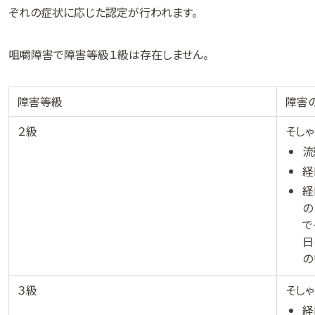
ぞれの症状に応じた認定が行われます。
咀嚼障害で障害等級１級は存在しません。
障害等級
障害
２級
そし
流
経
経
の
で
日
の
３級
そし
経