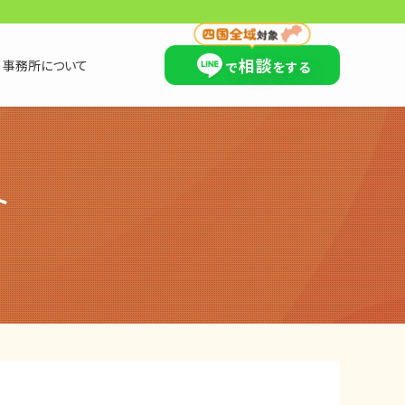
×
相談
事務所について
で
をする
ト