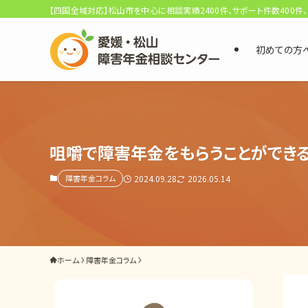
【四国全域対応】松山市を中心に相談実績2400件、サポート件数400件
初めての方
選ばれる3つの理由
初回相談料0円・受給後報酬型
サポート料金について
咀嚼で障害年金をもらうことができ
障害年金コラム
2024.09.28
2026.05.14
県内 No.1 の豊富な知識と経験
ご相談事例をみる
外出困難でもOK
ホーム
障害年金コラム
非対面で申請できる