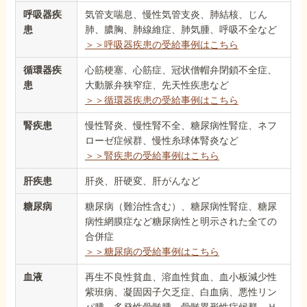
呼吸器疾
気管支喘息、慢性気管支炎、肺結核、じん
患
肺、膿胸、肺線維症、肺気腫、呼吸不全など
＞＞呼吸器疾患の受給事例はこちら
循環器疾
心筋梗塞、心筋症、冠状僧帽弁閉鎖不全症、
患
大動脈弁狭窄症、先天性疾患など
＞＞循環器疾患の受給事例はこちら
腎疾患
慢性腎炎、慢性腎不全、糖尿病性腎症、ネフ
ローゼ症候群、慢性糸球体腎炎など
＞＞腎疾患の受給事例はこちら
肝疾患
肝炎、肝硬変、肝がんなど
糖尿病
糖尿病（難治性含む）、糖尿病性腎症、糖尿
病性網膜症など糖尿病性と明示された全ての
合併症
＞＞糖尿病の受給事例はこちら
血液
再生不良性貧血、溶血性貧血、血小板減少性
紫班病、凝固因子欠乏症、白血病、悪性リン
パ腫、多発性骨髄腫、骨髄異形性症候群、Ｈ