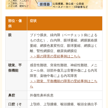
部位・傷
症状
病
眼
ブドウ膜炎、緑内障（ベーチェット病による
もの含む）、白内障、眼球萎縮、網膜脈絡膜
萎縮、網膜色素変性症、眼球萎縮、網膜はく
離、腎性網膜症、糖尿病網膜症
＞＞眼の障害の受給事例はこちら
聴覚、平
感音性難聴、突発性難聴、神経性難聴、メニ
衡機能
エール病、頭部外傷又は音響外傷による内耳
障害、薬物中毒による内耳障害
＞＞聴覚、平衡機能の障害の受給事例はこち
ら
鼻腔
外傷性鼻科疾患
口腔（そ
上顎癌、上顎腫瘍、喉頭腫瘍、喉頭全摘出手