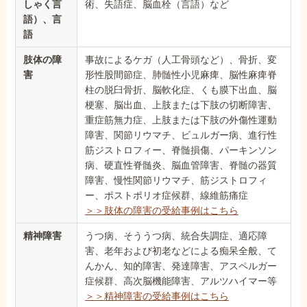
しゃく言
術、失語症、脳血栓（言語）など
語）、言
語
肢体の障
事故によるケガ（人工骨頭など）、骨折、変
害
形性股間節症、肺髄性小児麻痺、脳性麻痺脊
柱の脱臼骨折、脳軟化症、くも膜下出血、脳
梗塞、脳出血、上肢または下肢の切断障害、
重症筋無力症、上肢または下肢の外傷性運動
障害、関節リウマチ、ビュルガー病、進行性
筋ジストロフィー、脊髄損傷、パーキンソン
病、硬直性脊髄炎、脳血管障害、脊髄の器質
障害、慢性関節リウマチ、筋ジストロフィ
ー、ポストポリオ症候群、線維筋痛症
＞＞肢体の障害の受給事例はこちら
精神障害
うつ病、そううつ病、統合失調症、適応障
害、老年および初老などによる痴呆全般、て
んかん、知的障害、発達障害、アスペルガー
症候群、高次脳機能障害、アルツハイマー等
＞＞精神障害の受給事例はこちら