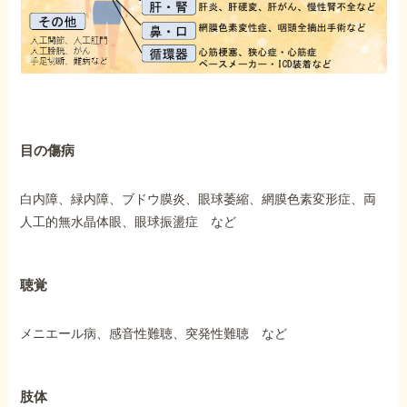
目の傷病
白内障、緑内障、ブドウ膜炎、眼球萎縮、網膜色素変形症、両
人工的無水晶体眼、眼球振盪症 など
聴覚
メニエール病、感音性難聴、突発性難聴 など
肢体