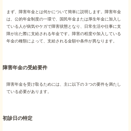
まず、障害年金とは何かについて簡単に説明します。障害年金
他社と何が違うの？
は、公的年金制度の一環で、国民年金または厚生年金に加入し
当事務所に
ている人が病気やケガで障害状態となり、日常生活や仕事に支
依頼する
メリット
障が出た際に支給される年金です。障害の程度や加入している
年金の種類によって、支給される金額や条件が異なります。
お電話でのお問い合わせ
089-907-3797
障害年金の受給要件
受付時間：平日9:00~18:00
障害年金を受け取るためには、主に以下の３つの要件を満たし
ている必要があります。
初診日の特定