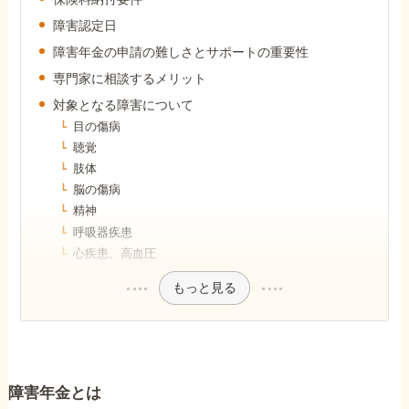
障害年金コラム
障害認定日
障害年金の申請の難しさとサポートの重要性
お知らせ
専門家に相談するメリット
対象となる障害について
目の傷病
事務所について
聴覚
肢体
脳の傷病
お客様からの感謝のお手紙
精神
呼吸器疾患
心疾患、高血圧
サイトマップ
もっと見る
で受給相談をする
障害年金とは