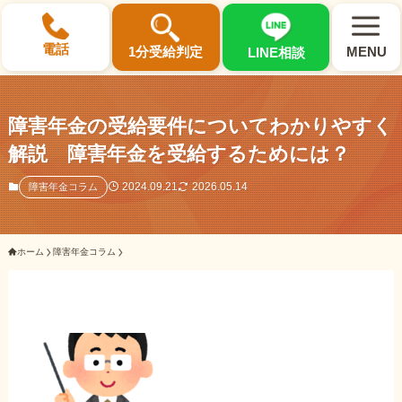
×
電話
1分受給判定
MENU
LINE相談
障害年金の受給要件についてわかりやすく
解説 障害年金を受給するためには？
選ばれる3つの理由
2024.09.21
2026.05.14
障害年金コラム
初回相談料0円・受給後報酬型
ホーム
障害年金コラム
サポート料金について
県内 No.1 の豊富な知識と経験
ご相談事例をみる