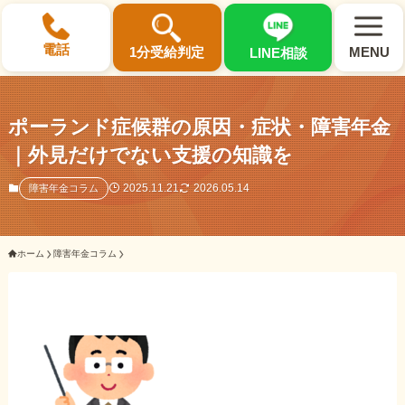
×
電話
1分受給判定
MENU
LINE相談
ポーランド症候群の原因・症状・障害年金
｜外見だけでない支援の知識を
選ばれる3つの理由
2025.11.21
2026.05.14
障害年金コラム
初回相談料0円・受給後報酬型
ホーム
障害年金コラム
サポート料金について
県内 No.1 の豊富な知識と経験
ご相談事例をみる