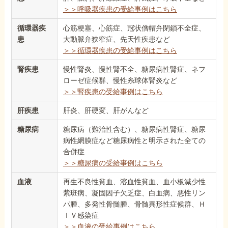
＞＞呼吸器疾患の受給事例はこちら
循環器疾
心筋梗塞、心筋症、冠状僧帽弁閉鎖不全症、
患
大動脈弁狭窄症、先天性疾患など
＞＞循環器疾患の受給事例はこちら
腎疾患
慢性腎炎、慢性腎不全、糖尿病性腎症、ネフ
ローゼ症候群、慢性糸球体腎炎など
＞＞腎疾患の受給事例はこちら
肝疾患
肝炎、肝硬変、肝がんなど
糖尿病
糖尿病（難治性含む）、糖尿病性腎症、糖尿
病性網膜症など糖尿病性と明示された全ての
合併症
＞＞糖尿病の受給事例はこちら
血液
再生不良性貧血、溶血性貧血、血小板減少性
紫班病、凝固因子欠乏症、白血病、悪性リン
パ腫、多発性骨髄腫、骨髄異形性症候群、Ｈ
ＩＶ感染症
＞＞血液の受給事例はこちら