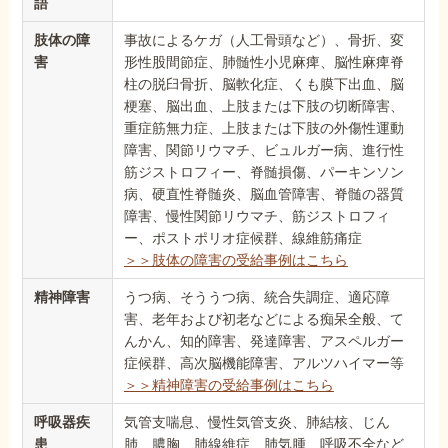
語
肢体の障
事故によるケガ（人工骨頭など）、骨折、変
害
形性股間節症、肺髄性小児麻痺、脳性麻痺脊
柱の脱臼骨折、脳軟化症、くも膜下出血、脳
梗塞、脳出血、上肢または下肢の切断障害、
重症筋無力症、上肢または下肢の外傷性運動
障害、関節リウマチ、ビュルガー病、進行性
筋ジストロフィー、脊髄損傷、パーキンソン
病、硬直性脊髄炎、脳血管障害、脊髄の器質
障害、慢性関節リウマチ、筋ジストロフィ
ー、ポストポリオ症候群、線維筋痛症
＞＞肢体の障害の受給事例はこちら
精神障害
うつ病、そううつ病、統合失調症、適応障
害、老年および初老などによる痴呆全般、て
んかん、知的障害、発達障害、アスペルガー
症候群、高次脳機能障害、アルツハイマー等
＞＞精神障害の受給事例はこちら
呼吸器疾
気管支喘息、慢性気管支炎、肺結核、じん
患
肺、膿胸、肺線維症、肺気腫、呼吸不全など