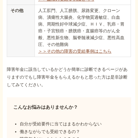
その他
人工肛門、人工膀胱、尿路変更、クローン
病、潰瘍性大腸炎、化学物質過敏症、白血
病、周期性好中球減少症、ＨＩＶ、乳癌・胃
癌・子宮頸癌・膀胱癌・直腸癌等のがん全
般、悪性新生物、脳脊髄液減少症、悪性高血
圧、その他難病
＞＞その他の障害の受給事例はこちら
障害年金に該当しているかどうか簡単に診断できるページがあ
りますのでもし障害年金をもらえるかもと思った方は是非診断
してみてください。
こんなお悩みはありませんか？
自分が受給要件に当てはまるかわからない
働きながらでも受給できるの？