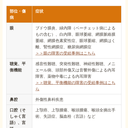
部位・傷
症状
病
眼
ブドウ膜炎、緑内障（ベーチェット病による
もの含む）、白内障、眼球萎縮、網膜脈絡膜
萎縮、網膜色素変性症、眼球萎縮、網膜はく
離、腎性網膜症、糖尿病網膜症
＞＞眼の障害の受給事例はこちら
聴覚、平
感音性難聴、突発性難聴、神経性難聴、メニ
衡機能
エール病、頭部外傷又は音響外傷による内耳
障害、薬物中毒による内耳障害
＞＞聴覚、平衡機能の障害の受給事例はこち
ら
鼻腔
外傷性鼻科疾患
口腔（そ
上顎癌、上顎腫瘍、喉頭腫瘍、喉頭全摘出手
しゃく言
術、失語症、脳血栓（言語）など
語）、言