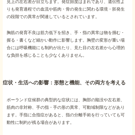
見上の左右差が目立ちます。発症頻度はまれであり、遺伝性よ
りも発育過程での血流や筋肉・骨の発生に関わる環境・胚発生
の段階での異常が関連しているとされています。
他社と何が違うの？
当事務所に
胸筋の発育不良は筋力低下を招き、手・指の異常は物を掴む・
依頼する
メリット
握る・書くなど細かい動作に影響します。胸壁の変形が重い場
合には呼吸機能にも制約が出たり、見た目の左右差から心理的
な負担を感じることも少なくありません。
お電話でのお問い合わせ
089-907-3797
受付時間：平日9:00~18:00
症状・生活への影響：形態と機能、その両方を考える
ポーランド症候群の典型的な症状には、胸部の陥没や左右差、
筋肉の非対称、手の指・手の形の異常、可動域制限などがあり
ます。手指に合指症があると、指の分離手術を行っていても可
動性に制約が残る場合があります。