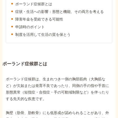
ポーランド症候群とは
障害年金コラム
症状・生活への影響：形態と機能、その両方を考える
障害年金を受給できる可能性
お知らせ
申請時のポイント
制度を活用して生活の質を保とう
事務所について
お客様からの感謝のお手紙
ポーランド症候群とは
サイトマップ
ポーランド症候群は、生まれつき一側の胸部筋肉（大胸筋な
ど）が欠如または発育不良であったり、同側の手の指や手首に
形態異常（短指症・合指症・手の可動域制限など）を伴ったり
する先天的な疾患です。
で受給相談をする
胸壁（肋骨、肋軟骨）にも低形成が認められることがあり、外