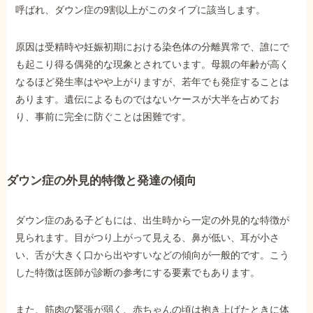
呼ばれ、ダウン症の9割以上がこのタイプに該当します。
他社と何が違うの？
原因は受精時や妊娠初期における染色体の分離異常で、誰にで
当事務所に
も起こり得る偶発的な現象とされています。母親の年齢が高く
依頼する
メリット
なるほど発生率はやや上がりますが、若年でも発症することは
あります。遺伝によるものではないケースが大半を占めてお
り、事前に完全に防ぐことは困難です。
お電話でのお問い合わせ
089-907-3797
受付時間：平日9:00~18:00
ダウン症の外見的特徴と発達の傾向
ダウン症のある子どもには、出生時から一定の外見的な特徴が
見られます。目がつり上がって見える、鼻が低い、耳が小さ
い、舌が大きく口から出やすいなどの傾向が一般的です。こう
した特徴は医師が診断の参考にする要素でもあります。
また、筋肉の緊張が弱く、赤ちゃんの頃は抱き上げたときに体