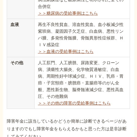
合併症
＞＞糖尿病の受給事例はこちら
血液
再生不良性貧血、溶血性貧血、血小板減少性
紫班病、凝固因子欠乏症、白血病、悪性リン
パ腫、多発性骨髄腫、骨髄異形性症候群、Ｈ
ＩＶ感染症
＞＞血液の受給事例はこちら
その他
人工肛門、人工膀胱、尿路変更、クローン
病、潰瘍性大腸炎、化学物質過敏症、白血
病、周期性好中球減少症、ＨＩＶ、乳癌・胃
癌・子宮頸癌・膀胱癌・直腸癌等のがん全
般、悪性新生物、脳脊髄液減少症、悪性高血
圧、その他難病
＞＞その他の障害の受給事例はこちら
障害年金に該当しているかどうか簡単に診断できるページがあ
りますのでもし障害年金をもらえるかもと思った方は是非診断
してみてください。