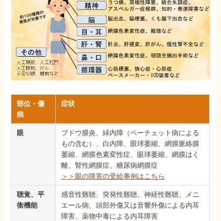
部位・傷
症状
病
眼
ブドウ膜炎、緑内障（ベーチェット病による
もの含む）、白内障、眼球萎縮、網膜脈絡膜
萎縮、網膜色素変性症、眼球萎縮、網膜はく
離、腎性網膜症、糖尿病網膜症
＞＞眼の障害の受給事例はこちら
聴覚、平
感音性難聴、突発性難聴、神経性難聴、メニ
衡機能
エール病、頭部外傷又は音響外傷による内耳
障害、薬物中毒による内耳障害