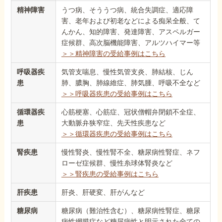
精神障害
うつ病、そううつ病、統合失調症、適応障
害、老年および初老などによる痴呆全般、て
んかん、知的障害、発達障害、アスペルガー
症候群、高次脳機能障害、アルツハイマー等
＞＞精神障害の受給事例はこちら
呼吸器疾
気管支喘息、慢性気管支炎、肺結核、じん
患
肺、膿胸、肺線維症、肺気腫、呼吸不全など
＞＞呼吸器疾患の受給事例はこちら
循環器疾
心筋梗塞、心筋症、冠状僧帽弁閉鎖不全症、
患
大動脈弁狭窄症、先天性疾患など
＞＞循環器疾患の受給事例はこちら
腎疾患
慢性腎炎、慢性腎不全、糖尿病性腎症、ネフ
ローゼ症候群、慢性糸球体腎炎など
＞＞腎疾患の受給事例はこちら
肝疾患
肝炎、肝硬変、肝がんなど
糖尿病
糖尿病（難治性含む）、糖尿病性腎症、糖尿
病性網膜症など糖尿病性と明示された全ての