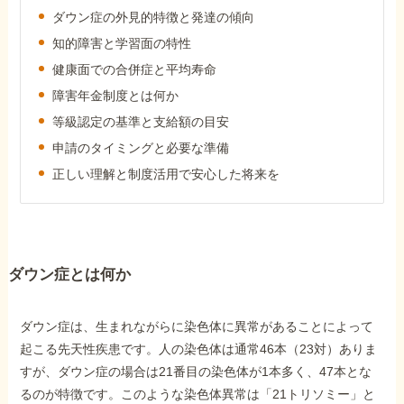
障害年金コラム
ダウン症の外見的特徴と発達の傾向
知的障害と学習面の特性
健康面での合併症と平均寿命
お知らせ
障害年金制度とは何か
等級認定の基準と支給額の目安
事務所について
申請のタイミングと必要な準備
正しい理解と制度活用で安心した将来を
お客様からの感謝のお手紙
サイトマップ
ダウン症とは何か
ダウン症は、生まれながらに染色体に異常があることによって
起こる先天性疾患です。人の染色体は通常46本（23対）ありま
すが、ダウン症の場合は21番目の染色体が1本多く、47本とな
で受給相談をする
るのが特徴です。このような染色体異常は「21トリソミー」と