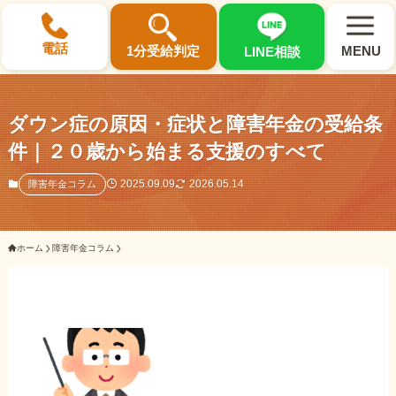
×
電話
1分受給判定
MENU
LINE相談
ダウン症の原因・症状と障害年金の受給条
件｜２０歳から始まる支援のすべて
選ばれる3つの理由
2025.09.09
2026.05.14
障害年金コラム
初回相談料0円・受給後報酬型
ホーム
障害年金コラム
サポート料金について
県内 No.1 の豊富な知識と経験
ご相談事例をみる