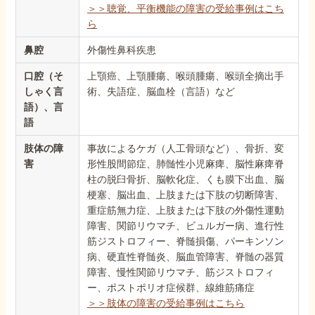
＞＞聴覚、平衡機能の障害の受給事例はこち
ら
鼻腔
外傷性鼻科疾患
口腔（そ
上顎癌、上顎腫瘍、喉頭腫瘍、喉頭全摘出手
しゃく言
術、失語症、脳血栓（言語）など
語）、言
語
肢体の障
事故によるケガ（人工骨頭など）、骨折、変
害
形性股間節症、肺髄性小児麻痺、脳性麻痺脊
柱の脱臼骨折、脳軟化症、くも膜下出血、脳
梗塞、脳出血、上肢または下肢の切断障害、
重症筋無力症、上肢または下肢の外傷性運動
障害、関節リウマチ、ビュルガー病、進行性
筋ジストロフィー、脊髄損傷、パーキンソン
病、硬直性脊髄炎、脳血管障害、脊髄の器質
障害、慢性関節リウマチ、筋ジストロフィ
ー、ポストポリオ症候群、線維筋痛症
＞＞肢体の障害の受給事例はこちら