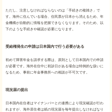
ただし、注意しなければならないのは「手続きの複雑さ」で
他社と何が違うの？
す。海外に住んでいる場合、住民票が日本から消えるため、年
当事務所に
金機構が自動的に情報を把握できなくなります。そのため、以
依頼する
メリット
下のような手続きや確認が必要になります。
受給権発生の申請は日本国内で行う必要がある
お電話でのお問い合わせ
089-907-3797
初めて障害年金を請求する際は、原則として日本国内での申請
受付時間：平日9:00~18:00
が必要です。海外在住中に初診日がある場合は特例的な扱いに
なるため、事前に年金事務所への相談が不可欠です。
現況届の提出
日本国内在住者はマイナンバーとの連携により現況確認が行わ
れますが、海外居住者は紙の現況届を毎年提出しなければなり