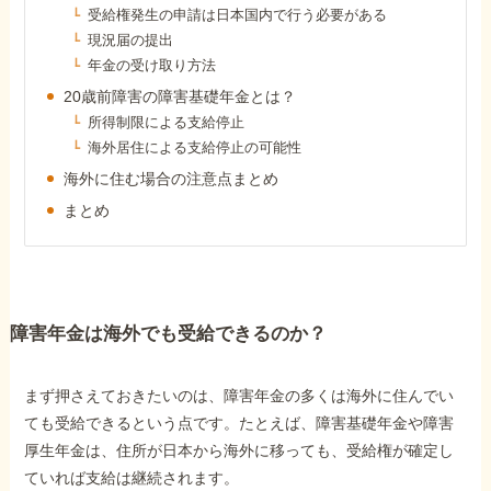
受給権発生の申請は日本国内で行う必要がある
障害年金コラム
現況届の提出
年金の受け取り方法
お知らせ
20歳前障害の障害基礎年金とは？
所得制限による支給停止
海外居住による支給停止の可能性
事務所について
海外に住む場合の注意点まとめ
まとめ
お客様からの感謝のお手紙
サイトマップ
障害年金は海外でも受給できるのか？
まず押さえておきたいのは、障害年金の多くは海外に住んでい
ても受給できるという点です。たとえば、障害基礎年金や障害
厚生年金は、住所が日本から海外に移っても、受給権が確定し
で受給相談をする
ていれば支給は継続されます。