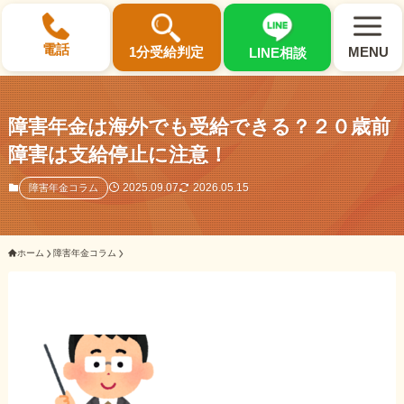
×
電話
1分受給判定
MENU
LINE相談
障害年金は海外でも受給できる？２０歳前
障害は支給停止に注意！
選ばれる3つの理由
2025.09.07
2026.05.15
障害年金コラム
初回相談料0円・受給後報酬型
ホーム
障害年金コラム
サポート料金について
県内 No.1 の豊富な知識と経験
ご相談事例をみる