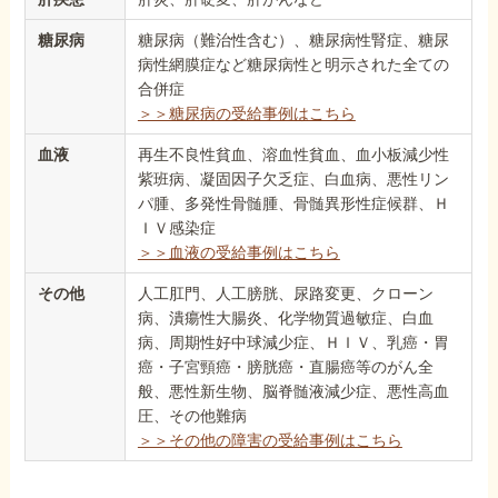
糖尿病
糖尿病（難治性含む）、糖尿病性腎症、糖尿
病性網膜症など糖尿病性と明示された全ての
合併症
＞＞糖尿病の受給事例はこちら
血液
再生不良性貧血、溶血性貧血、血小板減少性
紫班病、凝固因子欠乏症、白血病、悪性リン
パ腫、多発性骨髄腫、骨髄異形性症候群、Ｈ
ＩＶ感染症
＞＞血液の受給事例はこちら
その他
人工肛門、人工膀胱、尿路変更、クローン
病、潰瘍性大腸炎、化学物質過敏症、白血
病、周期性好中球減少症、ＨＩＶ、乳癌・胃
癌・子宮頸癌・膀胱癌・直腸癌等のがん全
般、悪性新生物、脳脊髄液減少症、悪性高血
圧、その他難病
＞＞その他の障害の受給事例はこちら