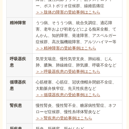
ー、ポストポリオ症候群、線維筋痛症
＞＞肢体の障害の受給事例はこちら
精神障害
うつ病、そううつ病、統合失調症、適応障
害、老年および初老などによる痴呆全般、て
んかん、知的障害、発達障害、アスペルガー
症候群、高次脳機能障害、アルツハイマー等
＞＞精神障害の受給事例はこちら
呼吸器疾
気管支喘息、慢性気管支炎、肺結核、じん
患
肺、膿胸、肺線維症、肺気腫、呼吸不全など
＞＞呼吸器疾患の受給事例はこちら
循環器疾
心筋梗塞、心筋症、冠状僧帽弁閉鎖不全症、
患
大動脈弁狭窄症、先天性疾患など
＞＞循環器疾患の受給事例はこちら
腎疾患
慢性腎炎、慢性腎不全、糖尿病性腎症、ネフ
ローゼ症候群、慢性糸球体腎炎など
＞＞腎疾患の受給事例はこちら
肝疾患
肝炎、肝硬変、肝がんなど