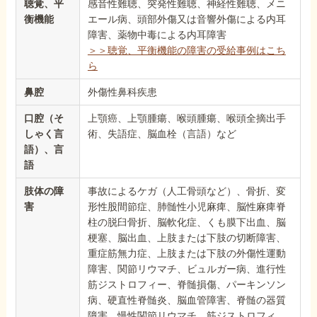
聴覚、平
感音性難聴、突発性難聴、神経性難聴、メニ
衡機能
エール病、頭部外傷又は音響外傷による内耳
障害、薬物中毒による内耳障害
＞＞聴覚、平衡機能の障害の受給事例はこち
ら
鼻腔
外傷性鼻科疾患
口腔（そ
上顎癌、上顎腫瘍、喉頭腫瘍、喉頭全摘出手
しゃく言
術、失語症、脳血栓（言語）など
語）、言
語
肢体の障
事故によるケガ（人工骨頭など）、骨折、変
害
形性股間節症、肺髄性小児麻痺、脳性麻痺脊
柱の脱臼骨折、脳軟化症、くも膜下出血、脳
梗塞、脳出血、上肢または下肢の切断障害、
重症筋無力症、上肢または下肢の外傷性運動
障害、関節リウマチ、ビュルガー病、進行性
筋ジストロフィー、脊髄損傷、パーキンソン
病、硬直性脊髄炎、脳血管障害、脊髄の器質
障害、慢性関節リウマチ、筋ジストロフィ