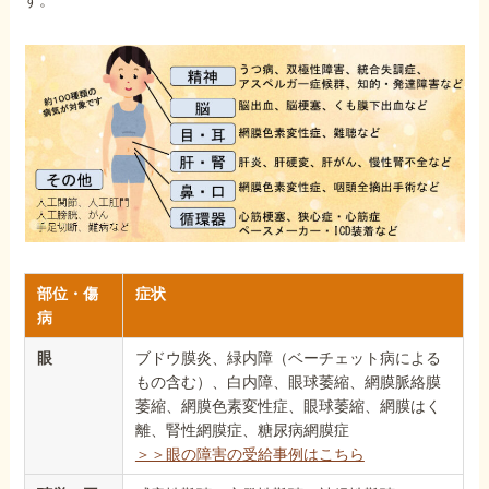
す。
部位・傷
症状
病
眼
ブドウ膜炎、緑内障（ベーチェット病による
もの含む）、白内障、眼球萎縮、網膜脈絡膜
萎縮、網膜色素変性症、眼球萎縮、網膜はく
離、腎性網膜症、糖尿病網膜症
＞＞眼の障害の受給事例はこちら