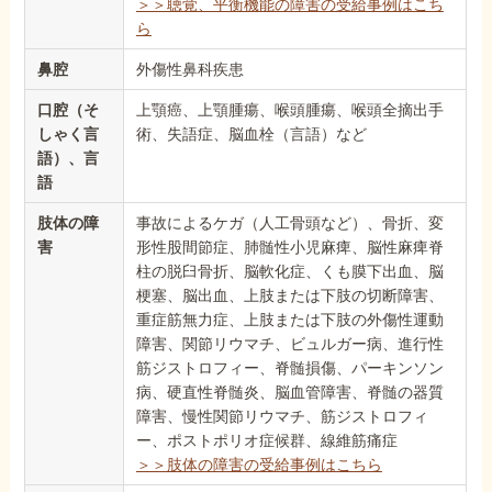
＞＞聴覚、平衡機能の障害の受給事例はこち
ら
鼻腔
外傷性鼻科疾患
口腔（そ
上顎癌、上顎腫瘍、喉頭腫瘍、喉頭全摘出手
しゃく言
術、失語症、脳血栓（言語）など
語）、言
語
肢体の障
事故によるケガ（人工骨頭など）、骨折、変
害
形性股間節症、肺髄性小児麻痺、脳性麻痺脊
柱の脱臼骨折、脳軟化症、くも膜下出血、脳
梗塞、脳出血、上肢または下肢の切断障害、
重症筋無力症、上肢または下肢の外傷性運動
障害、関節リウマチ、ビュルガー病、進行性
筋ジストロフィー、脊髄損傷、パーキンソン
病、硬直性脊髄炎、脳血管障害、脊髄の器質
障害、慢性関節リウマチ、筋ジストロフィ
ー、ポストポリオ症候群、線維筋痛症
＞＞肢体の障害の受給事例はこちら