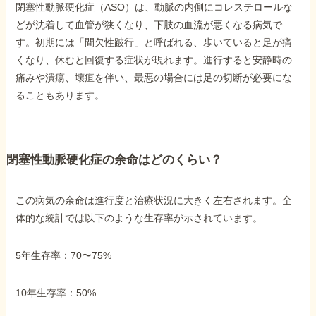
閉塞性動脈硬化症（ASO）は、動脈の内側にコレステロールな
どが沈着して血管が狭くなり、下肢の血流が悪くなる病気で
他社と何が違うの？
す。初期には「間欠性跛行」と呼ばれる、歩いていると足が痛
当事務所に
くなり、休むと回復する症状が現れます。進行すると安静時の
依頼する
メリット
痛みや潰瘍、壊疽を伴い、最悪の場合には足の切断が必要にな
ることもあります。
お電話でのお問い合わせ
089-907-3797
閉塞性動脈硬化症の余命はどのくらい？
受付時間：平日9:00~18:00
この病気の余命は進行度と治療状況に大きく左右されます。全
体的な統計では以下のような生存率が示されています。
5年生存率：70〜75%
10年生存率：50%