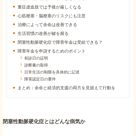
障害年金コラム
重症虚血肢では予後が厳しくなる
心筋梗塞・脳梗塞のリスクにも注意
治療によって余命は改善できる
お知らせ
生活習慣の改善が鍵を握る
閉塞性動脈硬化症で障害年金は受給できる？
事務所について
障害年金を申請するためのポイント
初診日の証明
診断書の取得
お客様からの感謝のお手紙
日常生活の制限を具体的に記述
障害認定日の要件
サイトマップ
まとめ：余命と経済的支援の両方を見据えて行動を
閉塞性動脈硬化症とはどんな病気か
で受給相談をする