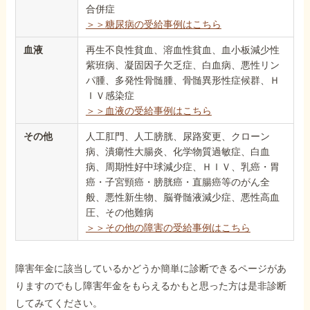
合併症
＞＞糖尿病の受給事例はこちら
血液
再生不良性貧血、溶血性貧血、血小板減少性
紫班病、凝固因子欠乏症、白血病、悪性リン
パ腫、多発性骨髄腫、骨髄異形性症候群、Ｈ
ＩＶ感染症
＞＞血液の受給事例はこちら
その他
人工肛門、人工膀胱、尿路変更、クローン
病、潰瘍性大腸炎、化学物質過敏症、白血
病、周期性好中球減少症、ＨＩＶ、乳癌・胃
癌・子宮頸癌・膀胱癌・直腸癌等のがん全
般、悪性新生物、脳脊髄液減少症、悪性高血
圧、その他難病
＞＞その他の障害の受給事例はこちら
障害年金に該当しているかどうか簡単に診断できるページがあ
りますのでもし障害年金をもらえるかもと思った方は是非診断
してみてください。