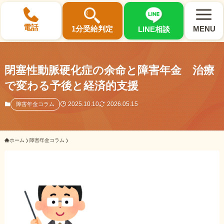
×
電話
1分受給判定
MENU
LINE相談
閉塞性動脈硬化症の余命と障害年金 治療
で変わる予後と経済的支援
選ばれる3つの理由
2025.10.10
2026.05.15
障害年金コラム
初回相談料0円・受給後報酬型
ホーム
障害年金コラム
サポート料金について
県内 No.1 の豊富な知識と経験
ご相談事例をみる