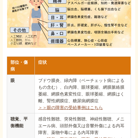
部位・傷
症状
病
眼
ブドウ膜炎、緑内障（ベーチェット病による
もの含む）、白内障、眼球萎縮、網膜脈絡膜
萎縮、網膜色素変性症、眼球萎縮、網膜はく
離、腎性網膜症、糖尿病網膜症
＞＞眼の障害の受給事例はこちら
聴覚、平
感音性難聴、突発性難聴、神経性難聴、メニ
衡機能
エール病、頭部外傷又は音響外傷による内耳
障害、薬物中毒による内耳障害