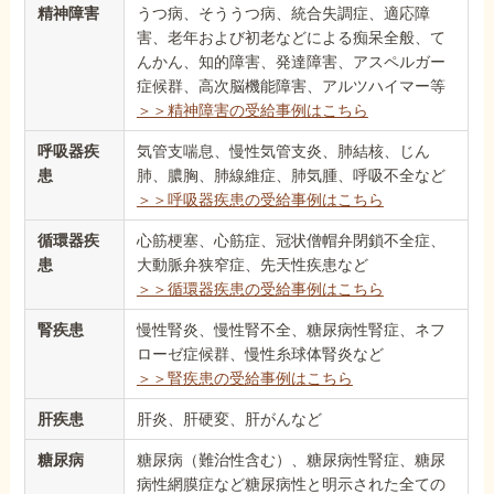
精神障害
うつ病、そううつ病、統合失調症、適応障
害、老年および初老などによる痴呆全般、て
んかん、知的障害、発達障害、アスペルガー
症候群、高次脳機能障害、アルツハイマー等
＞＞精神障害の受給事例はこちら
呼吸器疾
気管支喘息、慢性気管支炎、肺結核、じん
患
肺、膿胸、肺線維症、肺気腫、呼吸不全など
＞＞呼吸器疾患の受給事例はこちら
循環器疾
心筋梗塞、心筋症、冠状僧帽弁閉鎖不全症、
患
大動脈弁狭窄症、先天性疾患など
＞＞循環器疾患の受給事例はこちら
腎疾患
慢性腎炎、慢性腎不全、糖尿病性腎症、ネフ
ローゼ症候群、慢性糸球体腎炎など
＞＞腎疾患の受給事例はこちら
肝疾患
肝炎、肝硬変、肝がんなど
糖尿病
糖尿病（難治性含む）、糖尿病性腎症、糖尿
病性網膜症など糖尿病性と明示された全ての