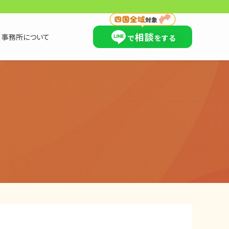
×
相談
事務所について
で
をする