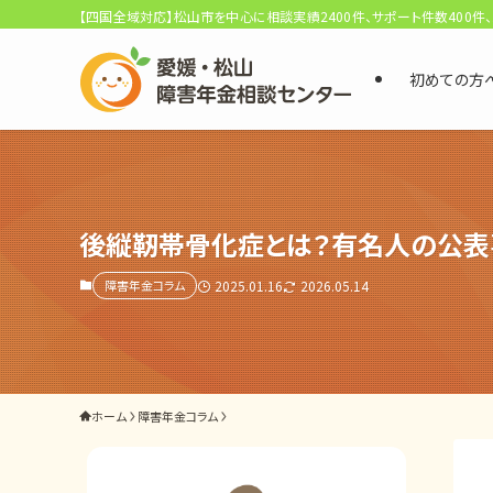
【四国全域対応】松山市を中心に相談実績2400件、サポート件数400件
初めての方
選ばれる3つの理由
初回相談料0円・受給後報酬型
サポート料金について
後縦靭帯骨化症とは？有名人の公表
障害年金コラム
2025.01.16
2026.05.14
県内 No.1 の豊富な知識と経験
ご相談事例をみる
外出困難でもOK
ホーム
障害年金コラム
非対面で申請できる