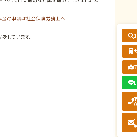
年金の申請は社会保険労務士へ
をしています。
L
平
0
\