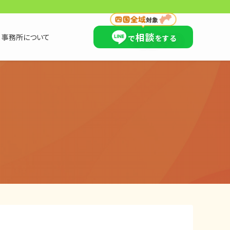
×
相談
事務所について
で
をする