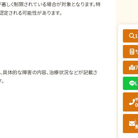
が著しく制限されている場合が対象となります。特
認定される可能性があります。
過、具体的な障害の内容、治療状況などが記載さ
。
L
平
0
\