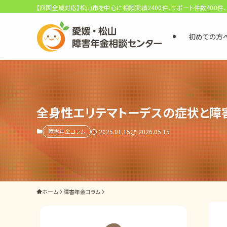
【四国全域対応】松山市を中心に相談実績2400件、サポート件数400件
初めての方
選ばれる3つの理由
初回相談料0円・受給後報酬型
サポート料金について
全身性エリテマトーデスの症状と障
障害年金コラム
2025.01.15
2026.05.15
県内 No.1 の豊富な知識と経験
ご相談事例をみる
外出困難でもOK
ホーム
障害年金コラム
非対面で申請できる