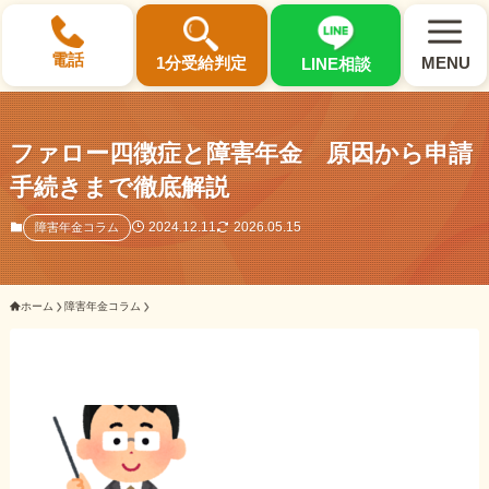
×
電話
1分受給判定
MENU
LINE相談
ファロー四徴症と障害年金 原因から申請
手続きまで徹底解説
選ばれる3つの理由
2024.12.11
2026.05.15
障害年金コラム
初回相談料0円・受給後報酬型
ホーム
障害年金コラム
サポート料金について
県内 No.1 の豊富な知識と経験
ご相談事例をみる