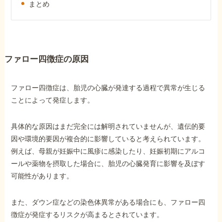
まとめ
他社と何が違うの？
当事務所に
依頼する
メリット
ファロー四徴症の原因
ファロー四徴症は、胎児の心臓が発達する過程で異常が生じる
お電話でのお問い合わせ
ことによって発症します。
089-907-3797
受付時間：平日9:00~18:00
具体的な原因はまだ完全には解明されていませんが、遺伝的要
因や環境的要因が複合的に影響していると考えられています。
例えば、母親が妊娠中に風疹に感染したり、妊娠初期にアルコ
ールや薬物を摂取した場合に、胎児の心臓発育に影響を及ぼす
可能性があります。
また、ダウン症などの染色体異常がある場合にも、ファロー四
徴症が発症するリスクが高まるとされています。