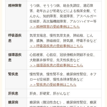
精神障害
うつ病、そううつ病、統合失調症、適応障
害、老年および初老などによる痴呆全般、て
んかん、知的障害、発達障害、アスペルガー
症候群、高次脳機能障害、アルツハイマー等
＞＞精神障害の受給事例はこちら
呼吸器疾
気管支喘息、慢性気管支炎、肺結核、じん
患
肺、膿胸、肺線維症、肺気腫、呼吸不全など
＞＞呼吸器疾患の受給事例はこちら
循環器疾
心筋梗塞、心筋症、冠状僧帽弁閉鎖不全症、
患
大動脈弁狭窄症、先天性疾患など
＞＞循環器疾患の受給事例はこちら
腎疾患
慢性腎炎、慢性腎不全、糖尿病性腎症、ネフ
ローゼ症候群、慢性糸球体腎炎など
＞＞腎疾患の受給事例はこちら
肝疾患
肝炎、肝硬変、肝がんなど
糖尿病
糖尿病（難治性含む）、糖尿病性腎症、糖尿