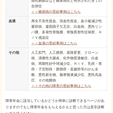
病性網膜症など糖尿病性と明示された全ての
合併症
＞＞糖尿病の受給事例はこちら
血液
再生不良性貧血、溶血性貧血、血小板減少性
紫班病、凝固因子欠乏症、白血病、悪性リン
パ腫、多発性骨髄腫、骨髄異形性症候群、Ｈ
ＩＶ感染症
＞＞血液の受給事例はこちら
その他
人工肛門、人工膀胱、尿路変更、クローン
病、潰瘍性大腸炎、化学物質過敏症、白血
病、周期性好中球減少症、ＨＩＶ、乳癌・胃
癌・子宮頸癌・膀胱癌・直腸癌等のがん全
般、悪性新生物、脳脊髄液減少症、悪性高血
圧、その他難病
＞＞その他の障害の受給事例はこちら
障害年金に該当しているかどうか簡単に診断できるページがあ
りますのでもし障害年金をもらえるかもと思った方は是非診断