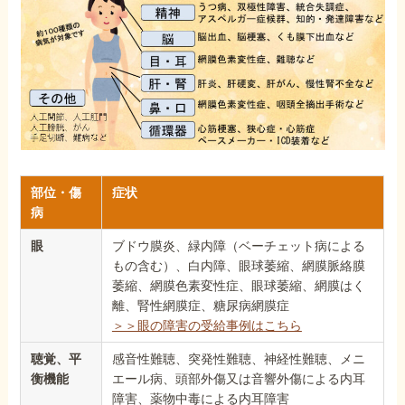
部位・傷
症状
病
眼
ブドウ膜炎、緑内障（ベーチェット病による
もの含む）、白内障、眼球萎縮、網膜脈絡膜
萎縮、網膜色素変性症、眼球萎縮、網膜はく
離、腎性網膜症、糖尿病網膜症
＞＞眼の障害の受給事例はこちら
聴覚、平
感音性難聴、突発性難聴、神経性難聴、メニ
衡機能
エール病、頭部外傷又は音響外傷による内耳
障害、薬物中毒による内耳障害