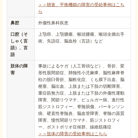
＞＞聴覚、平衡機能の障害の受給事例はこち
ら
鼻腔
外傷性鼻科疾患
口腔（そ
上顎癌、上顎腫瘍、喉頭腫瘍、喉頭全摘出手
しゃく言
術、失語症、脳血栓（言語）など
語）、言
語
肢体の障
事故によるケガ（人工骨頭など）、骨折、変
害
形性股間節症、肺髄性小児麻痺、脳性麻痺脊
柱の脱臼骨折、脳軟化症、くも膜下出血、脳
梗塞、脳出血、上肢または下肢の切断障害、
重症筋無力症、上肢または下肢の外傷性運動
障害、関節リウマチ、ビュルガー病、進行性
筋ジストロフィー、脊髄損傷、パーキンソン
病、硬直性脊髄炎、脳血管障害、脊髄の器質
障害、慢性関節リウマチ、筋ジストロフィ
ー、ポストポリオ症候群、線維筋痛症
＞＞肢体の障害の受給事例はこちら