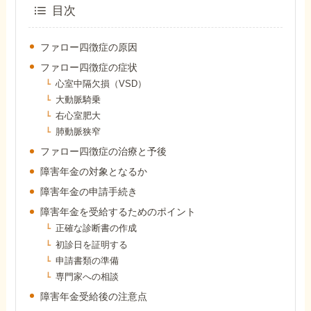
目次
障害年金コラム
ファロー四徴症の原因
お知らせ
ファロー四徴症の症状
心室中隔欠損（VSD）
大動脈騎乗
事務所について
右心室肥大
肺動脈狭窄
お客様からの感謝のお手紙
ファロー四徴症の治療と予後
障害年金の対象となるか
障害年金の申請手続き
サイトマップ
障害年金を受給するためのポイント
正確な診断書の作成
初診日を証明する
申請書類の準備
専門家への相談
で受給相談をする
障害年金受給後の注意点