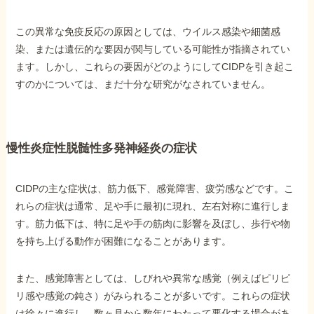
この異常な免疫反応の原因としては、ウイルス感染や細菌感
他社と何が違うの？
染、または遺伝的な要因が関与している可能性が指摘されてい
当事務所に
ます。しかし、これらの要因がどのようにしてCIDPを引き起こ
依頼する
メリット
すのかについては、まだ十分な研究がなされていません。
お電話でのお問い合わせ
慢性炎症性脱髄性多発神経炎の症状
089-907-3797
受付時間：平日9:00~18:00
CIDPの主な症状は、筋力低下、感覚障害、疲労感などです。こ
れらの症状は通常、足や手に最初に現れ、左右対称に進行しま
す。筋力低下は、特に足や手の筋肉に影響を及ぼし、歩行や物
を持ち上げる動作が困難になることがあります。
また、感覚障害としては、しびれや異常な感覚（例えばピリピ
リ感や感覚の鈍さ）がみられることが多いです。これらの症状
は徐々に進行し、数ヶ月から数年にわたって悪化する場合があ