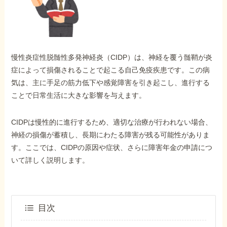
外出困難でもOK
非対面で申請できる
慢性炎症性脱髄性多発神経炎（CIDP）は、神経を覆う髄鞘が炎
ホーム
症によって損傷されることで起こる自己免疫疾患です。この病
気は、主に手足の筋力低下や感覚障害を引き起こし、進行する
ことで日常生活に大きな影響を与えます。
障害年金の基礎知識
CIDPは慢性的に進行するため、適切な治療が行われない場合、
障害年金の金額
神経の損傷が蓄積し、長期にわたる障害が残る可能性がありま
す。ここでは、CIDPの原因や症状、さらに障害年金の申請につ
いて詳しく説明します。
受給事例
Q&A・相談事例
目次