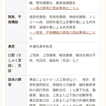
離、腎性網膜症、糖尿病網膜症
＞＞眼の障害の受給事例はこちら
聴覚、平
感音性難聴、突発性難聴、神経性難聴、メニ
衡機能
エール病、頭部外傷又は音響外傷による内耳
障害、薬物中毒による内耳障害
＞＞聴覚、平衡機能の障害の受給事例はこち
ら
鼻腔
外傷性鼻科疾患
口腔（そ
上顎癌、上顎腫瘍、喉頭腫瘍、喉頭全摘出手
しゃく言
術、失語症、脳血栓（言語）など
語）、言
語
肢体の障
事故によるケガ（人工骨頭など）、骨折、変
害
形性股間節症、肺髄性小児麻痺、脳性麻痺脊
柱の脱臼骨折、脳軟化症、くも膜下出血、脳
梗塞、脳出血、上肢または下肢の切断障害、
重症筋無力症、上肢または下肢の外傷性運動
障害、関節リウマチ、ビュルガー病、進行性