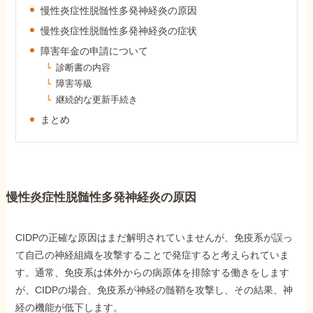
慢性炎症性脱髄性多発神経炎の原因
障害年金コラム
慢性炎症性脱髄性多発神経炎の症状
障害年金の申請について
お知らせ
診断書の内容
障害等級
継続的な更新手続き
事務所について
まとめ
お客様からの感謝のお手紙
慢性炎症性脱髄性多発神経炎の原因
サイトマップ
CIDPの正確な原因はまだ解明されていませんが、免疫系が誤っ
て自己の神経組織を攻撃することで発症すると考えられていま
す。通常、免疫系は体外からの病原体を排除する働きをします
で受給相談をする
が、CIDPの場合、免疫系が神経の髄鞘を攻撃し、その結果、神
経の機能が低下します。