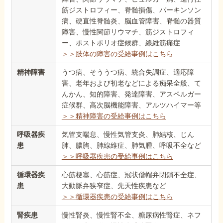
筋ジストロフィー、脊髄損傷、パーキンソン
病、硬直性脊髄炎、脳血管障害、脊髄の器質
障害、慢性関節リウマチ、筋ジストロフィ
ー、ポストポリオ症候群、線維筋痛症
＞＞肢体の障害の受給事例はこちら
精神障害
うつ病、そううつ病、統合失調症、適応障
害、老年および初老などによる痴呆全般、て
んかん、知的障害、発達障害、アスペルガー
症候群、高次脳機能障害、アルツハイマー等
＞＞精神障害の受給事例はこちら
呼吸器疾
気管支喘息、慢性気管支炎、肺結核、じん
患
肺、膿胸、肺線維症、肺気腫、呼吸不全など
＞＞呼吸器疾患の受給事例はこちら
循環器疾
心筋梗塞、心筋症、冠状僧帽弁閉鎖不全症、
患
大動脈弁狭窄症、先天性疾患など
＞＞循環器疾患の受給事例はこちら
腎疾患
慢性腎炎、慢性腎不全、糖尿病性腎症、ネフ