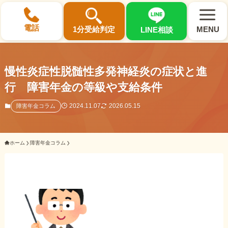
×
電話
1分受給判定
MENU
LINE相談
慢性炎症性脱髄性多発神経炎の症状と進
行 障害年金の等級や支給条件
選ばれる3つの理由
2024.11.07
2026.05.15
障害年金コラム
初回相談料0円・受給後報酬型
ホーム
障害年金コラム
サポート料金について
県内 No.1 の豊富な知識と経験
ご相談事例をみる