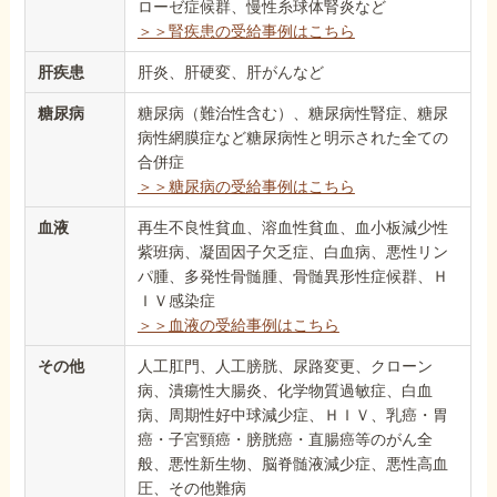
ローゼ症候群、慢性糸球体腎炎など
＞＞腎疾患の受給事例はこちら
肝疾患
肝炎、肝硬変、肝がんなど
糖尿病
糖尿病（難治性含む）、糖尿病性腎症、糖尿
病性網膜症など糖尿病性と明示された全ての
合併症
＞＞糖尿病の受給事例はこちら
血液
再生不良性貧血、溶血性貧血、血小板減少性
紫班病、凝固因子欠乏症、白血病、悪性リン
パ腫、多発性骨髄腫、骨髄異形性症候群、Ｈ
ＩＶ感染症
＞＞血液の受給事例はこちら
その他
人工肛門、人工膀胱、尿路変更、クローン
病、潰瘍性大腸炎、化学物質過敏症、白血
病、周期性好中球減少症、ＨＩＶ、乳癌・胃
癌・子宮頸癌・膀胱癌・直腸癌等のがん全
般、悪性新生物、脳脊髄液減少症、悪性高血
圧、その他難病