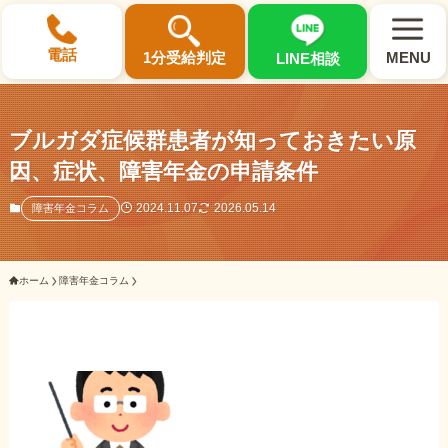
×
電話
1分受給判定
MENU
LINE相談
ブルガダ症候群患者が知っておきたい原
因、症状、障害年金の申請条件
選ばれる3つの理由
2024.11.07
2026.05.14
障害年金コラム
初回相談料0円・受給後報酬型
ホーム
障害年金コラム
サポート料金について
県内 No.1 の豊富な知識と経験
ご相談事例をみる