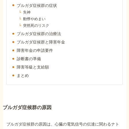
障害年金コラム
ブルガダ症候群の症状
失神
動悸やめまい
お知らせ
突然死のリスク
ブルガダ症候群の治療法
ブルガダ症候群と障害年金
事務所について
障害年金の申請要件
診断書の準備
お客様からの感謝のお手紙
障害等級と支給額
まとめ
サイトマップ
ブルガダ症候群の原因
で受給相談をする
ブルガダ症候群の原因は、心臓の電気信号の伝達に関わるナト