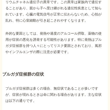
リウムチャネル遺伝子の異常です。この異常は家族内で遺伝す
ることがあり、親から子へ受け継がれる遺伝性疾患として知ら
他社と何が違うの？
れています。心臓の電気信号が正常に伝わらないため、心拍が
当事務所に
乱れ、特に心室細動が引き起こされやすくなります。
依頼する
メリット
外的な要因としては、発熱や過度のアルコール摂取、薬物の使
用が症状の悪化を誘発する可能性があります。特に発熱はブル
ガダ症候群を持つ人々にとってリスク要因とされており、風邪
お電話でのお問い合わせ
やインフルエンザの際に注意が必要です。
089-907-3797
受付時間：平日9:00~18:00
ブルガダ症候群の症状
ブルガダ症候群は多くの場合、無症状であることが多いです
が、症状が現れるときは命に関わる場合があります。主な症状
は以下の通りです。