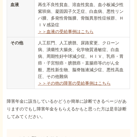
血液
再生不良性貧血、溶血性貧血、血小板減少性
紫班病、凝固因子欠乏症、白血病、悪性リン
パ腫、多発性骨髄腫、骨髄異形性症候群、Ｈ
ＩＶ感染症
＞＞血液の受給事例はこちら
その他
人工肛門、人工膀胱、尿路変更、クローン
病、潰瘍性大腸炎、化学物質過敏症、白血
病、周期性好中球減少症、ＨＩＶ、乳癌・胃
癌・子宮頸癌・膀胱癌・直腸癌等のがん全
般、悪性新生物、脳脊髄液減少症、悪性高血
圧、その他難病
＞＞その他の障害の受給事例はこちら
障害年金に該当しているかどうか簡単に診断できるページがあ
りますのでもし障害年金をもらえるかもと思った方は是非診断
してみてください。