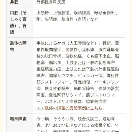
鼻腔
外傷性鼻科疾患
口腔（そ
上顎癌、上顎腫瘍、喉頭腫瘍、喉頭全摘出手
しゃく言
術、失語症、脳血栓（言語）など
語）、言
語
肢体の障
事故によるケガ（人工骨頭など）、骨折、変
害
形性股間節症、肺髄性小児麻痺、脳性麻痺脊
柱の脱臼骨折、脳軟化症、くも膜下出血、脳
梗塞、脳出血、上肢または下肢の切断障害、
重症筋無力症、上肢または下肢の外傷性運動
障害、関節リウマチ、ビュルガー病、進行性
筋ジストロフィー、脊髄損傷、パーキンソン
病、硬直性脊髄炎、脳血管障害、脊髄の器質
障害、慢性関節リウマチ、筋ジストロフィ
ー、ポストポリオ症候群、線維筋痛症
＞＞肢体の障害の受給事例はこちら
精神障害
うつ病、そううつ病、統合失調症、適応障
害、老年および初老などによる痴呆全般、て
んかん、知的障害、発達障害、アスペルガー