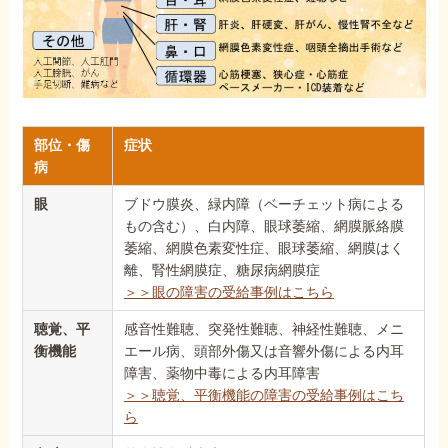
部位・傷
症状
病
眼
ブドウ膜炎、緑内障（ベーチェット病による
もの含む）、白内障、眼球萎縮、網膜脈絡膜
萎縮、網膜色素変性症、眼球萎縮、網膜はく
離、腎性網膜症、糖尿病網膜症
＞＞眼の障害の受給事例はこちら
聴覚、平
感音性難聴、突発性難聴、神経性難聴、メニ
衡機能
エール病、頭部外傷又は音響外傷による内耳
障害、薬物中毒による内耳障害
＞＞聴覚、平衡機能の障害の受給事例はこち
ら