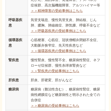
症候群、高次脳機能障害、アルツハイマー等
＞＞精神障害の受給事例はこちら
呼吸器疾
気管支喘息、慢性気管支炎、肺結核、じん
患
肺、膿胸、肺線維症、肺気腫、呼吸不全など
＞＞呼吸器疾患の受給事例はこちら
循環器疾
心筋梗塞、心筋症、冠状僧帽弁閉鎖不全症、
患
大動脈弁狭窄症、先天性疾患など
＞＞循環器疾患の受給事例はこちら
腎疾患
慢性腎炎、慢性腎不全、糖尿病性腎症、ネフ
ローゼ症候群、慢性糸球体腎炎など
＞＞腎疾患の受給事例はこちら
肝疾患
肝炎、肝硬変、肝がんなど
糖尿病
糖尿病（難治性含む）、糖尿病性腎症、糖尿
病性網膜症など糖尿病性と明示された全ての
合併症
＞＞糖尿病の受給事例はこちら