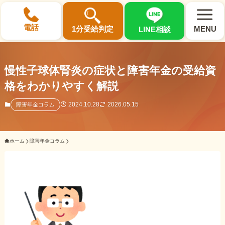
×
電話
1分受給判定
MENU
LINE相談
慢性子球体腎炎の症状と障害年金の受給資
格をわかりやすく解説
選ばれる3つの理由
2024.10.28
2026.05.15
障害年金コラム
初回相談料0円・受給後報酬型
ホーム
障害年金コラム
サポート料金について
県内 No.1 の豊富な知識と経験
ご相談事例をみる