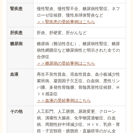
腎疾患
慢性腎炎、慢性腎不全、糖尿病性腎症、ネフ
ローゼ症候群、慢性糸球体腎炎など
＞＞腎疾患の受給事例はこちら
肝疾患
肝炎、肝硬変、肝がんなど
糖尿病
糖尿病（難治性含む）、糖尿病性腎症、糖尿
病性網膜症など糖尿病性と明示された全ての
合併症
＞＞糖尿病の受給事例はこちら
血液
再生不良性貧血、溶血性貧血、血小板減少性
紫班病、凝固因子欠乏症、白血病、悪性リン
パ腫、多発性骨髄腫、骨髄異形性症候群、Ｈ
ＩＶ感染症
＞＞血液の受給事例はこちら
その他
人工肛門、人工膀胱、尿路変更、クローン
病、潰瘍性大腸炎、化学物質過敏症、白血
病、周期性好中球減少症、ＨＩＶ、乳癌・胃
癌・子宮頸癌・膀胱癌・直腸癌等のがん全