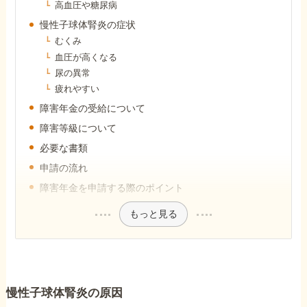
高血圧や糖尿病
障害年金コラム
慢性子球体腎炎の症状
むくみ
お知らせ
血圧が高くなる
尿の異常
疲れやすい
事務所について
障害年金の受給について
障害等級について
必要な書類
お客様からの感謝のお手紙
申請の流れ
障害年金を申請する際のポイント
サイトマップ
もっと見る
で受給相談をする
慢性子球体腎炎の原因