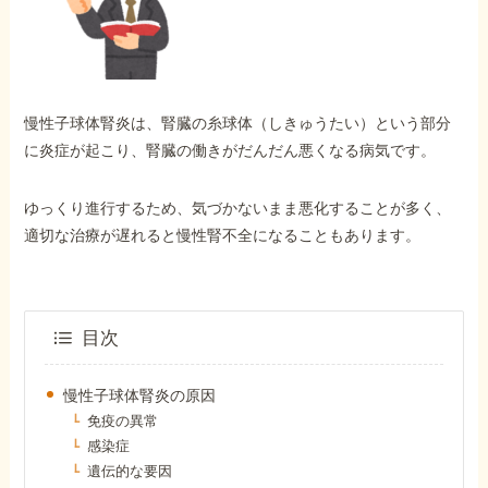
外出困難でもOK
非対面で申請できる
慢性子球体腎炎は、腎臓の糸球体（しきゅうたい）という部分
ホーム
に炎症が起こり、腎臓の働きがだんだん悪くなる病気です。
ゆっくり進行するため、気づかないまま悪化することが多く、
障害年金の基礎知識
適切な治療が遅れると慢性腎不全になることもあります。
障害年金の金額
目次
受給事例
慢性子球体腎炎の原因
免疫の異常
Q&A・相談事例
感染症
遺伝的な要因