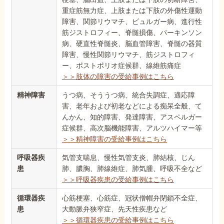
重症筋無力症、上肢または下肢の外傷性運動
障害、関節リウマチ、ビュルガー病、進行性
筋ジストロフィー、脊髄損傷、パーキンソン
病、硬直性脊髄炎、脳血管障害、脊髄の器質
障害、慢性関節リウマチ、筋ジストロフィ
ー、ポストポリオ症候群、線維筋痛症
＞＞肢体の障害の受給事例はこちら
精神障害
うつ病、そううつ病、統合失調症、適応障
害、老年および初老などによる痴呆全般、て
んかん、知的障害、発達障害、アスペルガー
症候群、高次脳機能障害、アルツハイマー等
＞＞精神障害の受給事例はこちら
呼吸器疾
気管支喘息、慢性気管支炎、肺結核、じん
患
肺、膿胸、肺線維症、肺気腫、呼吸不全など
＞＞呼吸器疾患の受給事例はこちら
循環器疾
心筋梗塞、心筋症、冠状僧帽弁閉鎖不全症、
患
大動脈弁狭窄症、先天性疾患など
＞＞循環器疾患の受給事例はこちら