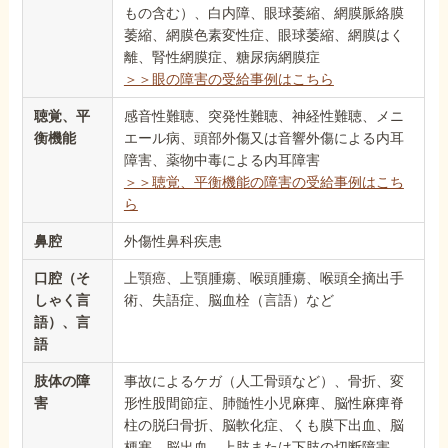
もの含む）、白内障、眼球萎縮、網膜脈絡膜
萎縮、網膜色素変性症、眼球萎縮、網膜はく
離、腎性網膜症、糖尿病網膜症
＞＞眼の障害の受給事例はこちら
聴覚、平
感音性難聴、突発性難聴、神経性難聴、メニ
衡機能
エール病、頭部外傷又は音響外傷による内耳
障害、薬物中毒による内耳障害
＞＞聴覚、平衡機能の障害の受給事例はこち
ら
鼻腔
外傷性鼻科疾患
口腔（そ
上顎癌、上顎腫瘍、喉頭腫瘍、喉頭全摘出手
しゃく言
術、失語症、脳血栓（言語）など
語）、言
語
肢体の障
事故によるケガ（人工骨頭など）、骨折、変
害
形性股間節症、肺髄性小児麻痺、脳性麻痺脊
柱の脱臼骨折、脳軟化症、くも膜下出血、脳
梗塞、脳出血、上肢または下肢の切断障害、