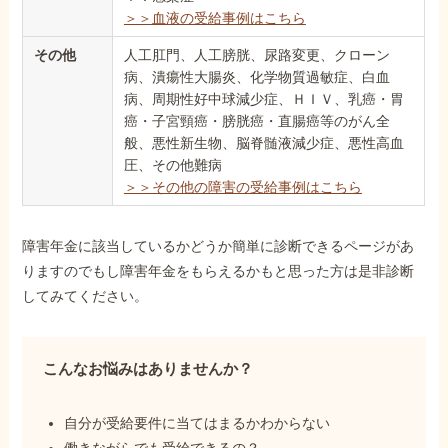
＞＞血液の受給事例はこちら
その他
人工肛門、人工膀胱、尿路変更、クローン
病、潰瘍性大腸炎、化学物質過敏症、白血
病、周期性好中球減少症、ＨＩＶ、乳癌・胃
癌・子宮頸癌・膀胱癌・直腸癌等のがん全
般、悪性新生物、脳脊髄液減少症、悪性高血
圧、その他難病
＞＞その他の障害の受給事例はこちら
障害年金に該当しているかどうか簡単に診断できるページがあ
りますのでもし障害年金をもらえるかもと思った方は是非診断
してみてください。
こんなお悩みはありませんか？
自分が受給要件に当てはまるかわからない
働きながらでも受給できるの？