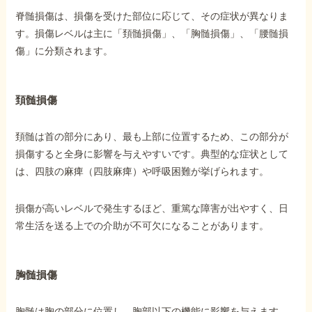
脊髄損傷は、損傷を受けた部位に応じて、その症状が異なりま
す。損傷レベルは主に「頚髄損傷」、「胸髄損傷」、「腰髄損
他社と何が違うの？
傷」に分類されます。
当事務所に
依頼する
メリット
頚髄損傷
お電話でのお問い合わせ
頚髄は首の部分にあり、最も上部に位置するため、この部分が
089-907-3797
損傷すると全身に影響を与えやすいです。典型的な症状として
は、四肢の麻痺（四肢麻痺）や呼吸困難が挙げられます。
受付時間：平日9:00~18:00
損傷が高いレベルで発生するほど、重篤な障害が出やすく、日
常生活を送る上での介助が不可欠になることがあります。
胸髄損傷
胸髄は胸の部分に位置し、胸部以下の機能に影響を与えます。