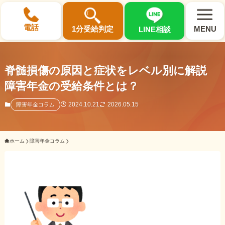
×
電話
1分受給判定
MENU
LINE相談
脊髄損傷の原因と症状をレベル別に解説
障害年金の受給条件とは？
選ばれる3つの理由
2024.10.21
2026.05.15
障害年金コラム
初回相談料0円・受給後報酬型
ホーム
障害年金コラム
サポート料金について
県内 No.1 の豊富な知識と経験
ご相談事例をみる