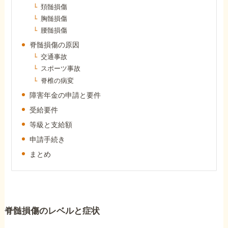
頚髄損傷
障害年金コラム
胸髄損傷
腰髄損傷
お知らせ
脊髄損傷の原因
交通事故
スポーツ事故
事務所について
脊椎の病変
障害年金の申請と要件
受給要件
お客様からの感謝のお手紙
等級と支給額
申請手続き
サイトマップ
まとめ
で受給相談をする
脊髄損傷のレベルと症状