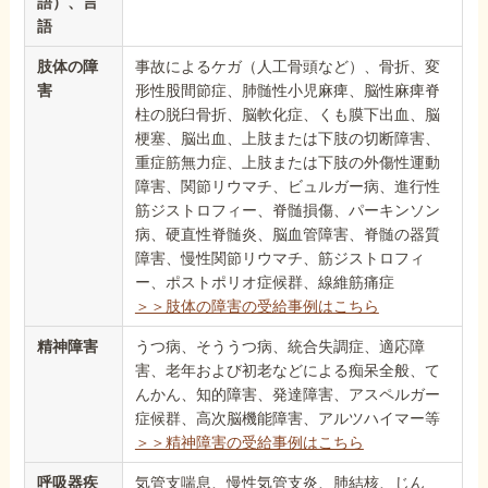
語）、言
語
肢体の障
事故によるケガ（人工骨頭など）、骨折、変
害
形性股間節症、肺髄性小児麻痺、脳性麻痺脊
柱の脱臼骨折、脳軟化症、くも膜下出血、脳
梗塞、脳出血、上肢または下肢の切断障害、
重症筋無力症、上肢または下肢の外傷性運動
障害、関節リウマチ、ビュルガー病、進行性
筋ジストロフィー、脊髄損傷、パーキンソン
病、硬直性脊髄炎、脳血管障害、脊髄の器質
障害、慢性関節リウマチ、筋ジストロフィ
ー、ポストポリオ症候群、線維筋痛症
＞＞肢体の障害の受給事例はこちら
精神障害
うつ病、そううつ病、統合失調症、適応障
害、老年および初老などによる痴呆全般、て
んかん、知的障害、発達障害、アスペルガー
症候群、高次脳機能障害、アルツハイマー等
＞＞精神障害の受給事例はこちら
呼吸器疾
気管支喘息、慢性気管支炎、肺結核、じん