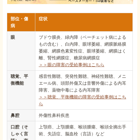
部位・傷
症状
病
眼
ブドウ膜炎、緑内障（ベーチェット病による
もの含む）、白内障、眼球萎縮、網膜脈絡膜
萎縮、網膜色素変性症、眼球萎縮、網膜はく
離、腎性網膜症、糖尿病網膜症
＞＞眼の障害の受給事例はこちら
聴覚、平
感音性難聴、突発性難聴、神経性難聴、メニ
衡機能
エール病、頭部外傷又は音響外傷による内耳
障害、薬物中毒による内耳障害
＞＞聴覚、平衡機能の障害の受給事例はこち
ら
鼻腔
外傷性鼻科疾患
口腔（そ
上顎癌、上顎腫瘍、喉頭腫瘍、喉頭全摘出手
しゃく言
術、失語症、脳血栓（言語）など