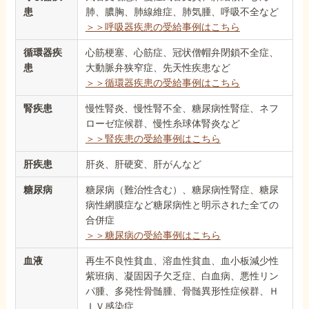
患
肺、膿胸、肺線維症、肺気腫、呼吸不全など
＞＞呼吸器疾患の受給事例はこちら
循環器疾
心筋梗塞、心筋症、冠状僧帽弁閉鎖不全症、
患
大動脈弁狭窄症、先天性疾患など
＞＞循環器疾患の受給事例はこちら
腎疾患
慢性腎炎、慢性腎不全、糖尿病性腎症、ネフ
ローゼ症候群、慢性糸球体腎炎など
＞＞腎疾患の受給事例はこちら
肝疾患
肝炎、肝硬変、肝がんなど
糖尿病
糖尿病（難治性含む）、糖尿病性腎症、糖尿
病性網膜症など糖尿病性と明示された全ての
合併症
＞＞糖尿病の受給事例はこちら
血液
再生不良性貧血、溶血性貧血、血小板減少性
紫班病、凝固因子欠乏症、白血病、悪性リン
パ腫、多発性骨髄腫、骨髄異形性症候群、Ｈ
ＩＶ感染症