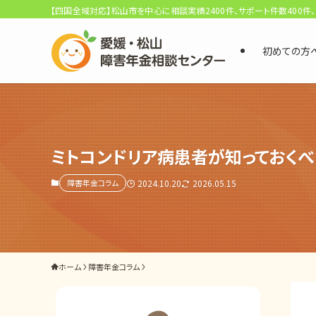
【四国全域対応】松山市を中心に相談実績2400件、サポート件数400件
初めての方
選ばれる3つの理由
初回相談料0円・受給後報酬型
サポート料金について
ミトコンドリア病患者が知っておく
障害年金コラム
2024.10.20
2026.05.15
県内 No.1 の豊富な知識と経験
ご相談事例をみる
外出困難でもOK
ホーム
障害年金コラム
非対面で申請できる