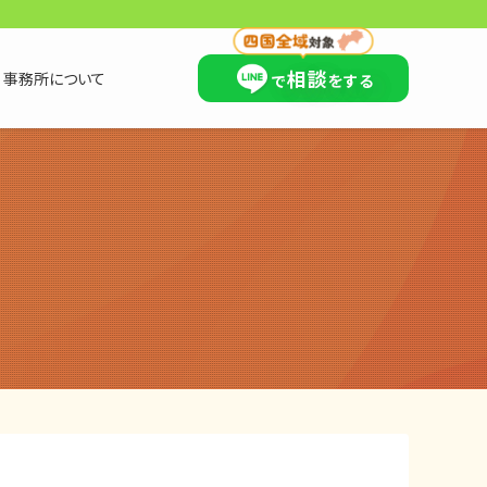
×
相談
事務所について
で
をする