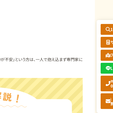
りが不安」という方は、一人で抱え込まず専門家に
L
平
0
\