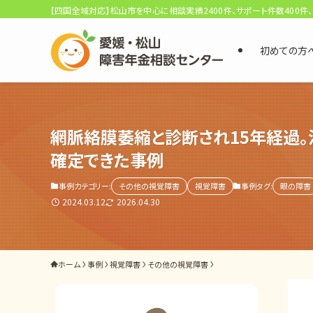
【四国全域対応】松山市を中心に相談実績2400件、サポート件数400件
初めての方
選ばれる3つの理由
網脈絡膜萎縮と診断され15年経過
初回相談料0円・受給後報酬型
サポート料金について
確定できた事例
事例カテゴリー:
その他の視覚障害
視覚障害
事例タグ:
眼の障害
県内 No.1 の豊富な知識と経験
2024.03.12
2026.04.30
ご相談事例をみる
外出困難でもOK
ホーム
事例
視覚障害
その他の視覚障害
非対面で申請できる