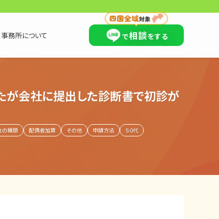
×
相談
事務所について
で
をする
ったが会社に提出した診断書で初診が
金の種類
配偶者加算
その他
申請方法
５０代