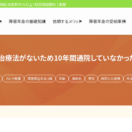
、受給決定率95％以上！初回相談無料 | 愛媛・松山障害年金相談センター
へ
障害年金の基礎知識
依頼するメリット
障害年金の受給事例
。治療法がないため10年間通院していなか
カルテ廃棄
障害厚生年金２級
年齢
傷病名
男性
病院との連携
年