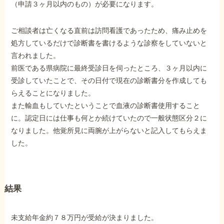
（申請３ヶ月以内のもの）が必要になります。
他社と何が違うの？
ご相談者は亡くなる直前は訪問看護であったため、痛み止めを
当事務所に
処方しているだけで診断書を書けるような診察をしていないと
依頼する
メリット
言われました。
前医である県病院に最終受診日を伺ったところ、３ヶ月以内に
受診していたことで、その日付で現在の診断書分を作成しても
らえることになりました。
お電話でのお問い合わせ
また輸血もしていたということで血液の診断書使用すること
089-907-3797
に。認定日には仕事も何とか続けていたので一般状態区分２に
受付時間：平日9:00~18:00
なりました。他覚所見に両腕が上がらないと記入してもらえま
した。
結果
未支給年金約７８万円が受給が決まりました。