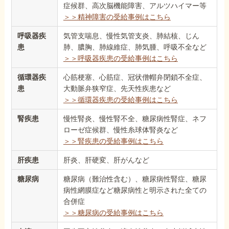
症候群、高次脳機能障害、アルツハイマー等
＞＞精神障害の受給事例はこちら
呼吸器疾
気管支喘息、慢性気管支炎、肺結核、じん
患
肺、膿胸、肺線維症、肺気腫、呼吸不全など
＞＞呼吸器疾患の受給事例はこちら
循環器疾
心筋梗塞、心筋症、冠状僧帽弁閉鎖不全症、
患
大動脈弁狭窄症、先天性疾患など
＞＞循環器疾患の受給事例はこちら
腎疾患
慢性腎炎、慢性腎不全、糖尿病性腎症、ネフ
ローゼ症候群、慢性糸球体腎炎など
＞＞腎疾患の受給事例はこちら
肝疾患
肝炎、肝硬変、肝がんなど
糖尿病
糖尿病（難治性含む）、糖尿病性腎症、糖尿
病性網膜症など糖尿病性と明示された全ての
合併症
＞＞糖尿病の受給事例はこちら