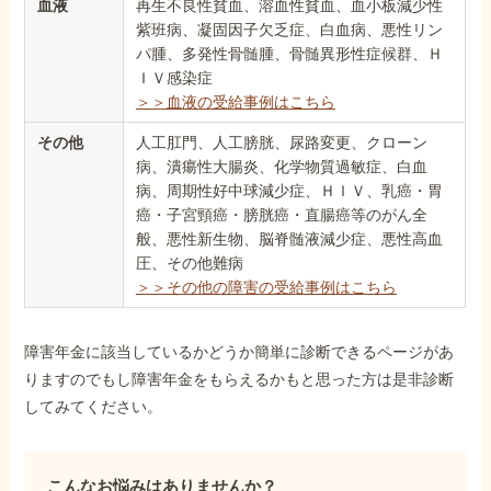
血液
再生不良性貧血、溶血性貧血、血小板減少性
紫班病、凝固因子欠乏症、白血病、悪性リン
パ腫、多発性骨髄腫、骨髄異形性症候群、Ｈ
ＩＶ感染症
＞＞血液の受給事例はこちら
その他
人工肛門、人工膀胱、尿路変更、クローン
病、潰瘍性大腸炎、化学物質過敏症、白血
病、周期性好中球減少症、ＨＩＶ、乳癌・胃
癌・子宮頸癌・膀胱癌・直腸癌等のがん全
般、悪性新生物、脳脊髄液減少症、悪性高血
圧、その他難病
＞＞その他の障害の受給事例はこちら
障害年金に該当しているかどうか簡単に診断できるページがあ
りますのでもし障害年金をもらえるかもと思った方は是非診断
してみてください。
こんなお悩みはありませんか？