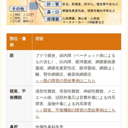
部位・傷
症状
病
眼
ブドウ膜炎、緑内障（ベーチェット病による
もの含む）、白内障、眼球萎縮、網膜脈絡膜
萎縮、網膜色素変性症、眼球萎縮、網膜はく
離、腎性網膜症、糖尿病網膜症
＞＞眼の障害の受給事例はこちら
聴覚、平
感音性難聴、突発性難聴、神経性難聴、メニ
衡機能
エール病、頭部外傷又は音響外傷による内耳
障害、薬物中毒による内耳障害
＞＞聴覚、平衡機能の障害の受給事例はこち
ら
鼻腔
外傷性鼻科疾患