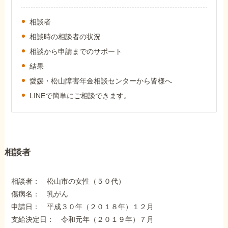
外出困難でもOK
非対面で申請できる
相談者
相談時の相談者の状況
相談から申請までのサポート
ホーム
結果
愛媛・松山障害年金相談センターから皆様へ
LINEで簡単にご相談できます。
障害年金の基礎知識
障害年金の金額
相談者
受給事例
相談者： 松山市の女性（５０代）
傷病名： 乳がん
Q&A・相談事例
申請日： 平成３０年（２０１８年）１２月
支給決定日： 令和元年（２０１９年）７月