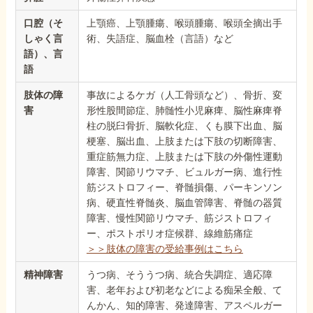
口腔（そ
上顎癌、上顎腫瘍、喉頭腫瘍、喉頭全摘出手
しゃく言
術、失語症、脳血栓（言語）など
語）、言
語
肢体の障
事故によるケガ（人工骨頭など）、骨折、変
害
形性股間節症、肺髄性小児麻痺、脳性麻痺脊
柱の脱臼骨折、脳軟化症、くも膜下出血、脳
梗塞、脳出血、上肢または下肢の切断障害、
重症筋無力症、上肢または下肢の外傷性運動
障害、関節リウマチ、ビュルガー病、進行性
筋ジストロフィー、脊髄損傷、パーキンソン
病、硬直性脊髄炎、脳血管障害、脊髄の器質
障害、慢性関節リウマチ、筋ジストロフィ
ー、ポストポリオ症候群、線維筋痛症
＞＞肢体の障害の受給事例はこちら
精神障害
うつ病、そううつ病、統合失調症、適応障
害、老年および初老などによる痴呆全般、て
んかん、知的障害、発達障害、アスペルガー