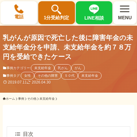
×
電話
1分受給判定
MENU
LINE相談
乳がんが原因で死亡した後に障害年金の未
支給年金分を申請、未支給年金を約７８万
円を受給できたケース
選ばれる3つの理由
事例カテゴリー:
未支給年金
乳がん
がん
事例タグ:
女性
その他の障害
５０代
未支給年金
初回相談料0円・受給後報酬型
2019.07.11
2026.04.30
サポート料金について
ホーム
事例
その他
未支給年金
県内 No.1 の豊富な知識と経験
ご相談事例をみる
目次