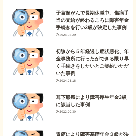
子宮頸がんで長期休職中。傷病手
当の支給が終わるころに障害年金
手続きを行い3級が決定した事例
2024.08.29
初診から５年経過し症状悪化、年
金事務所に行ったができる限り早
く手続きをしたいとご契約いただ
いた事例
2024.03.18
耳下腺癌により障害厚生年金3級
に該当した事例
2022.09.30
胃癌により障害基礎年金２級が決