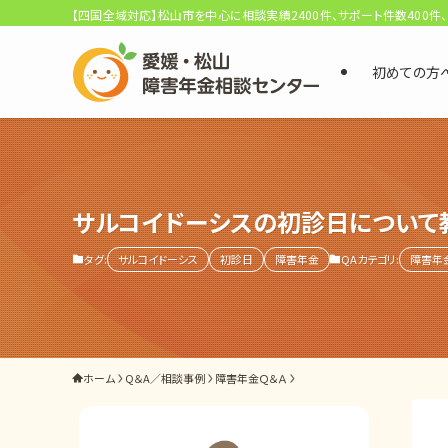
【四国全域対応】松山市を中心に相談実績2400件、サポート件数400件
初めての方
選ばれる3つの理由
初回相談料0円・受給後報酬型
サポート料金について
サルコイドーシスの初診日について教
タグ:
サルコイドーシス
初診日
障害年金
QAカテゴリ:
障害年
県内 No.1 の豊富な知識と経験
ご相談事例をみる
外出困難でもOK
ホーム
Q＆A／相談事例
障害年金Ｑ＆Ａ
非対面で申請できる