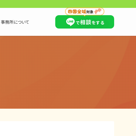
×
相談
事務所について
で
をする