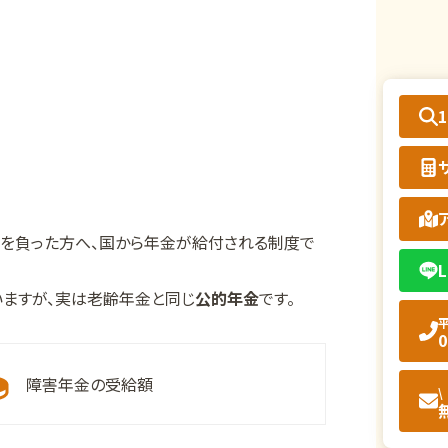
害を負った方へ、国から年金が給付される制度で
L
ますが、実は老齢年金と同じ
公的年金
です。
平
0
障害年金の受給額
\