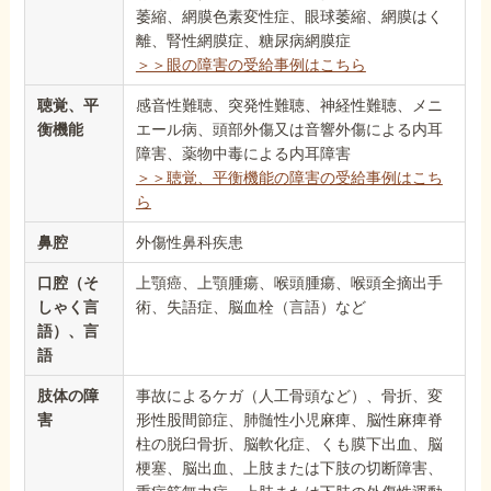
萎縮、網膜色素変性症、眼球萎縮、網膜はく
離、腎性網膜症、糖尿病網膜症
＞＞眼の障害の受給事例はこちら
聴覚、平
感音性難聴、突発性難聴、神経性難聴、メニ
衡機能
エール病、頭部外傷又は音響外傷による内耳
障害、薬物中毒による内耳障害
＞＞聴覚、平衡機能の障害の受給事例はこち
ら
鼻腔
外傷性鼻科疾患
口腔（そ
上顎癌、上顎腫瘍、喉頭腫瘍、喉頭全摘出手
しゃく言
術、失語症、脳血栓（言語）など
語）、言
語
肢体の障
事故によるケガ（人工骨頭など）、骨折、変
害
形性股間節症、肺髄性小児麻痺、脳性麻痺脊
柱の脱臼骨折、脳軟化症、くも膜下出血、脳
梗塞、脳出血、上肢または下肢の切断障害、