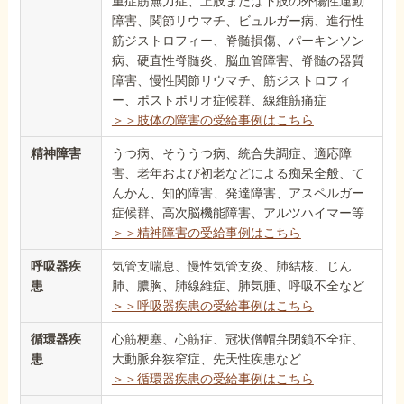
重症筋無力症、上肢または下肢の外傷性運動
障害、関節リウマチ、ビュルガー病、進行性
筋ジストロフィー、脊髄損傷、パーキンソン
病、硬直性脊髄炎、脳血管障害、脊髄の器質
障害、慢性関節リウマチ、筋ジストロフィ
ー、ポストポリオ症候群、線維筋痛症
＞＞肢体の障害の受給事例はこちら
精神障害
うつ病、そううつ病、統合失調症、適応障
害、老年および初老などによる痴呆全般、て
んかん、知的障害、発達障害、アスペルガー
症候群、高次脳機能障害、アルツハイマー等
＞＞精神障害の受給事例はこちら
呼吸器疾
気管支喘息、慢性気管支炎、肺結核、じん
患
肺、膿胸、肺線維症、肺気腫、呼吸不全など
＞＞呼吸器疾患の受給事例はこちら
循環器疾
心筋梗塞、心筋症、冠状僧帽弁閉鎖不全症、
患
大動脈弁狭窄症、先天性疾患など
＞＞循環器疾患の受給事例はこちら