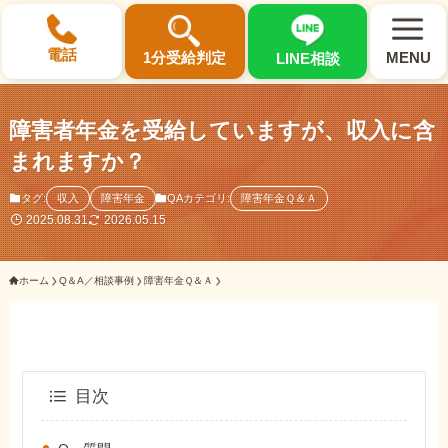
×
電話
1分受給判定
MENU
LINE相談
障害者年金を受給していますが、収入に含
まれますか？
選ばれる3つの理由
タグ:
収入
障害年金
QAカテゴリ:
障害年金Ｑ＆Ａ
2025.08.31
2026.05.15
初回相談料0円・受給後報酬型
ホーム
Q＆A／相談事例
障害年金Ｑ＆Ａ
サポート料金について
県内 No.1 の豊富な知識と経験
ご相談事例をみる
目次