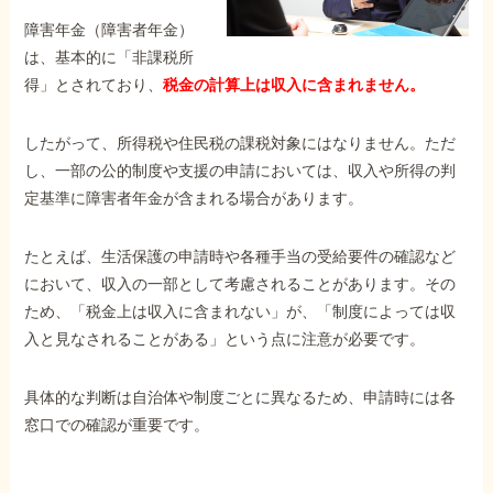
障害年金コラム
障害年金（障害者年金）
は、基本的に「非課税所
得」とされており、
税金の計算上は収入に含まれません。
お知らせ
したがって、所得税や住民税の課税対象にはなりません。ただ
事務所について
し、一部の公的制度や支援の申請においては、収入や所得の判
定基準に障害者年金が含まれる場合があります。
お客様からの感謝のお手紙
たとえば、生活保護の申請時や各種手当の受給要件の確認など
において、収入の一部として考慮されることがあります。その
ため、「税金上は収入に含まれない」が、「制度によっては収
サイトマップ
入と見なされることがある」という点に注意が必要です。
具体的な判断は自治体や制度ごとに異なるため、申請時には各
窓口での確認が重要です。
で受給相談をする