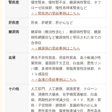
腎疾患
慢性腎炎、慢性腎不全、糖尿病性腎症、ネフ
ローゼ症候群、慢性糸球体腎炎など
＞＞腎疾患の受給事例はこちら
肝疾患
肝炎、肝硬変、肝がんなど
糖尿病
糖尿病（難治性含む）、糖尿病性腎症、糖尿
病性網膜症など糖尿病性と明示された全ての
合併症
＞＞糖尿病の受給事例はこちら
血液
再生不良性貧血、溶血性貧血、血小板減少性
紫班病、凝固因子欠乏症、白血病、悪性リン
パ腫、多発性骨髄腫、骨髄異形性症候群、Ｈ
ＩＶ感染症
＞＞血液の受給事例はこちら
その他
人工肛門、人工膀胱、尿路変更、クローン
病、潰瘍性大腸炎、化学物質過敏症、白血
病、周期性好中球減少症、ＨＩＶ、乳癌・胃
癌・子宮頸癌・膀胱癌・直腸癌等のがん全
般、悪性新生物、脳脊髄液減少症、悪性高血