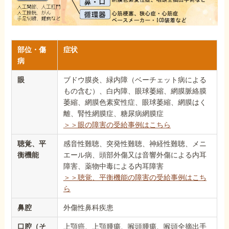
部位・傷
症状
病
眼
ブドウ膜炎、緑内障（ベーチェット病による
もの含む）、白内障、眼球萎縮、網膜脈絡膜
萎縮、網膜色素変性症、眼球萎縮、網膜はく
離、腎性網膜症、糖尿病網膜症
＞＞眼の障害の受給事例はこちら
聴覚、平
感音性難聴、突発性難聴、神経性難聴、メニ
衡機能
エール病、頭部外傷又は音響外傷による内耳
障害、薬物中毒による内耳障害
＞＞聴覚、平衡機能の障害の受給事例はこち
ら
鼻腔
外傷性鼻科疾患
口腔（そ
上顎癌、上顎腫瘍、喉頭腫瘍、喉頭全摘出手