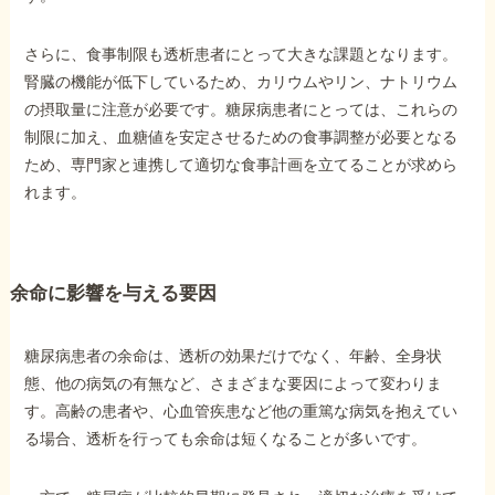
さらに、食事制限も透析患者にとって大きな課題となります。
他社と何が違うの？
腎臓の機能が低下しているため、カリウムやリン、ナトリウム
当事務所に
の摂取量に注意が必要です。糖尿病患者にとっては、これらの
依頼する
メリット
制限に加え、血糖値を安定させるための食事調整が必要となる
ため、専門家と連携して適切な食事計画を立てることが求めら
れます。
お電話でのお問い合わせ
089-907-3797
受付時間：平日9:00~18:00
余命に影響を与える要因
糖尿病患者の余命は、透析の効果だけでなく、年齢、全身状
態、他の病気の有無など、さまざまな要因によって変わりま
す。高齢の患者や、心血管疾患など他の重篤な病気を抱えてい
る場合、透析を行っても余命は短くなることが多いです。