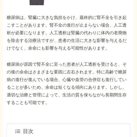
外出困難でもOK
非対面で申請できる
糖尿病は、腎臓に大きな負担をかけ、最終的に腎不全を引き起
こすことがあります。腎不全の進行が止まらない場合、人工透
析が必要になります。人工透析は腎臓の代わりに体内の老廃物
ホーム
を除去する治療法ですが、患者の生活に大きな影響を与えるだ
けでなく、余命にも影響を与える可能性があります。
障害年金の基礎知識
糖尿病が原因で腎不全に至った患者が人工透析を受けると、そ
の後の余命はさまざまな要因に左右されます。特に高齢で糖尿
病の進行が進んでいる場合、心臓や血管の合併症も進行してい
障害年金の金額
ることが多いため、余命は短くなる傾向にあります。しかし、
適切な治療と管理によって、生活の質を保ちながら長期間生存
受給事例
することも可能です。
Q&A・相談事例
目次