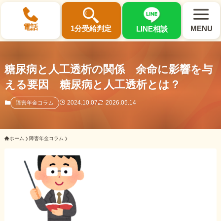
×
電話
1分受給判定
MENU
LINE相談
糖尿病と人工透析の関係 余命に影響を与
える要因 糖尿病と人工透析とは？
選ばれる3つの理由
2024.10.07
2026.05.14
障害年金コラム
初回相談料0円・受給後報酬型
ホーム
障害年金コラム
サポート料金について
県内 No.1 の豊富な知識と経験
ご相談事例をみる