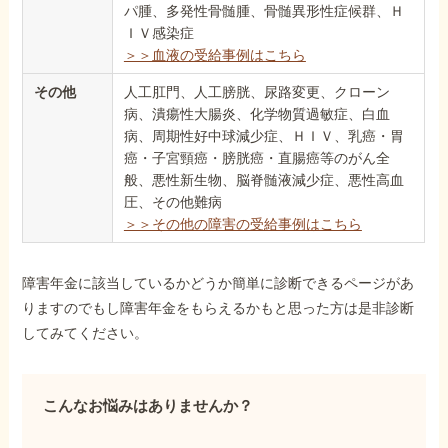
パ腫、多発性骨髄腫、骨髄異形性症候群、Ｈ
ＩＶ感染症
＞＞血液の受給事例はこちら
その他
人工肛門、人工膀胱、尿路変更、クローン
病、潰瘍性大腸炎、化学物質過敏症、白血
病、周期性好中球減少症、ＨＩＶ、乳癌・胃
癌・子宮頸癌・膀胱癌・直腸癌等のがん全
般、悪性新生物、脳脊髄液減少症、悪性高血
圧、その他難病
＞＞その他の障害の受給事例はこちら
障害年金に該当しているかどうか簡単に診断できるページがあ
りますのでもし障害年金をもらえるかもと思った方は是非診断
してみてください。
こんなお悩みはありませんか？