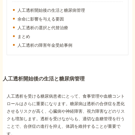
障害年金コラム
人工透析開始後の生活と糖尿病管理
余命に影響を与える要因
お知らせ
人工透析の選択と代替治療
まとめ
事務所について
人工透析の障害年金受給事例
お客様からの感謝のお手紙
人工透析開始後の生活と糖尿病管理
サイトマップ
人工透析を受ける糖尿病患者にとって、食事管理や血糖コント
ロールはさらに重要になります。糖尿病は透析の合併症を悪化
させるリスクが高く、心臓病や神経障害、視力障害などのリス
クも増加します。透析を受けながらも、適切な血糖管理を行う
で受給相談をする
ことで、合併症の進行を抑え、体調を維持することが重要で
す。