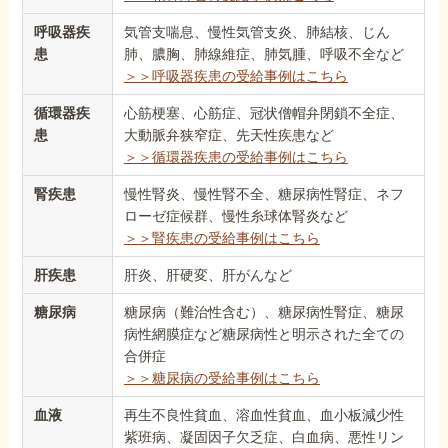
呼吸器疾
気管支喘息、慢性気管支炎、肺結核、じん
患
肺、膿胸、肺線維症、肺気腫、呼吸不全など
＞＞呼吸器疾患の受給事例はこちら
循環器疾
心筋梗塞、心筋症、冠状僧帽弁閉鎖不全症、
患
大動脈弁狭窄症、先天性疾患など
＞＞循環器疾患の受給事例はこちら
腎疾患
慢性腎炎、慢性腎不全、糖尿病性腎症、ネフ
ローゼ症候群、慢性糸球体腎炎など
＞＞腎疾患の受給事例はこちら
肝疾患
肝炎、肝硬変、肝がんなど
糖尿病
糖尿病（難治性含む）、糖尿病性腎症、糖尿
病性網膜症など糖尿病性と明示された全ての
合併症
＞＞糖尿病の受給事例はこちら
血液
再生不良性貧血、溶血性貧血、血小板減少性
紫班病、凝固因子欠乏症、白血病、悪性リン