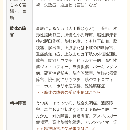
しゃく言
術、失語症、脳血栓（言語）など
語）、言
語
肢体の障
事故によるケガ（人工骨頭など）、骨折、変
害
形性股間節症、肺髄性小児麻痺、脳性麻痺脊
柱の脱臼骨折、脳軟化症、くも膜下出血、脳
梗塞、脳出血、上肢または下肢の切断障害、
重症筋無力症、上肢または下肢の外傷性運動
障害、関節リウマチ、ビュルガー病、進行性
筋ジストロフィー、脊髄損傷、パーキンソン
病、硬直性脊髄炎、脳血管障害、脊髄の器質
障害、慢性関節リウマチ、筋ジストロフィ
ー、ポストポリオ症候群、線維筋痛症
＞＞肢体の障害の受給事例はこちら
精神障害
うつ病、そううつ病、統合失調症、適応障
害、老年および初老などによる痴呆全般、て
んかん、知的障害、発達障害、アスペルガー
症候群、高次脳機能障害、アルツハイマー等
＞＞精神障害の受給事例はこちら