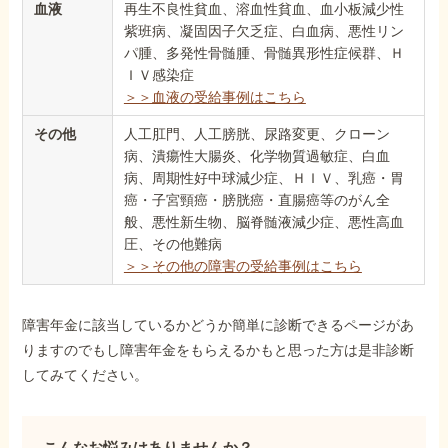
血液
再生不良性貧血、溶血性貧血、血小板減少性
紫班病、凝固因子欠乏症、白血病、悪性リン
パ腫、多発性骨髄腫、骨髄異形性症候群、Ｈ
ＩＶ感染症
＞＞血液の受給事例はこちら
その他
人工肛門、人工膀胱、尿路変更、クローン
病、潰瘍性大腸炎、化学物質過敏症、白血
病、周期性好中球減少症、ＨＩＶ、乳癌・胃
癌・子宮頸癌・膀胱癌・直腸癌等のがん全
般、悪性新生物、脳脊髄液減少症、悪性高血
圧、その他難病
＞＞その他の障害の受給事例はこちら
障害年金に該当しているかどうか簡単に診断できるページがあ
りますのでもし障害年金をもらえるかもと思った方は是非診断
してみてください。
こんなお悩みはありませんか？