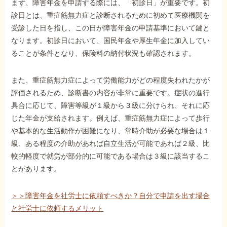
まず、障害年金を申請する際には、「初診日」が重要です。初
診日とは、重症筋無力症と診断されるために初めて医療機関を
受診した日を指し、この日が障害年金の申請基準において鍵と
他社と何が違うの？
なります。初診日において、国民年金や厚生年金に加入してい
当事務所に
ることが条件となり、保険料の納付状況も確認されます。
依頼する
メリット
また、重症筋無力症によって労働能力がどの程度失われたかが
評価されるため、診断書の内容が非常に重要です。症状の進行
お電話でのお問い合わせ
具合に応じて、障害等級が１級から３級に分けられ、それに応
089-907-3797
じた年金が支給されます。例えば、重症筋無力症によって歩行
受付時間：平日9:00~18:00
や基本的な生活動作が困難になり、常時介助が必要な場合は１
級、ある程度の介助があれば自立生活が可能であれば２級、比
較的軽度で就労が部分的に可能である場合は３級に該当するこ
とがあります。
＞＞障害年金を社労士に依頼すべきか？自分で申請を出す場合
と社労士に依頼するメリット