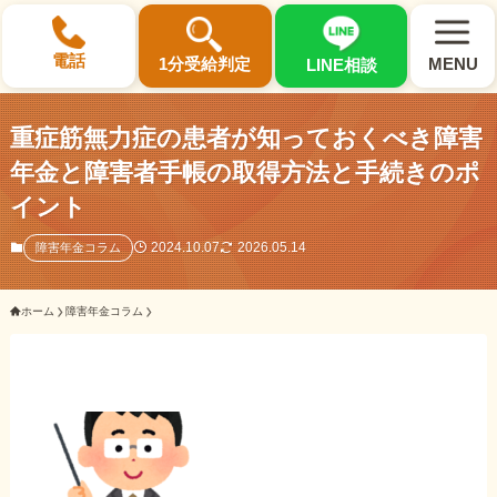
×
電話
1分受給判定
MENU
LINE相談
重症筋無力症の患者が知っておくべき障害
年金と障害者手帳の取得方法と手続きのポ
イント
選ばれる3つの理由
2024.10.07
2026.05.14
障害年金コラム
初回相談料0円・受給後報酬型
ホーム
障害年金コラム
サポート料金について
県内 No.1 の豊富な知識と経験
ご相談事例をみる