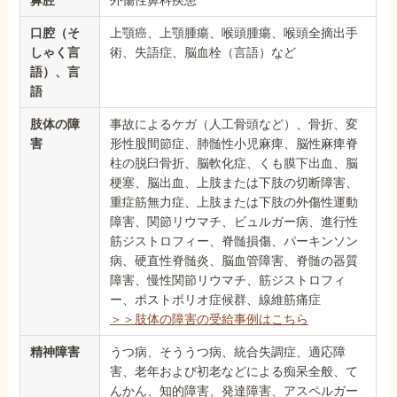
口腔（そ
上顎癌、上顎腫瘍、喉頭腫瘍、喉頭全摘出手
しゃく言
術、失語症、脳血栓（言語）など
語）、言
語
肢体の障
事故によるケガ（人工骨頭など）、骨折、変
害
形性股間節症、肺髄性小児麻痺、脳性麻痺脊
柱の脱臼骨折、脳軟化症、くも膜下出血、脳
梗塞、脳出血、上肢または下肢の切断障害、
重症筋無力症、上肢または下肢の外傷性運動
障害、関節リウマチ、ビュルガー病、進行性
筋ジストロフィー、脊髄損傷、パーキンソン
病、硬直性脊髄炎、脳血管障害、脊髄の器質
障害、慢性関節リウマチ、筋ジストロフィ
ー、ポストポリオ症候群、線維筋痛症
＞＞肢体の障害の受給事例はこちら
精神障害
うつ病、そううつ病、統合失調症、適応障
害、老年および初老などによる痴呆全般、て
んかん、知的障害、発達障害、アスペルガー