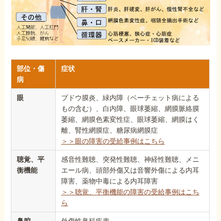
部位・傷
症状
病
眼
ブドウ膜炎、緑内障（ベーチェット病による
もの含む）、白内障、眼球萎縮、網膜脈絡膜
萎縮、網膜色素変性症、眼球萎縮、網膜はく
離、腎性網膜症、糖尿病網膜症
＞＞眼の障害の受給事例はこちら
聴覚、平
感音性難聴、突発性難聴、神経性難聴、メニ
衡機能
エール病、頭部外傷又は音響外傷による内耳
障害、薬物中毒による内耳障害
＞＞聴覚、平衡機能の障害の受給事例はこち
ら
鼻腔
外傷性鼻科疾患