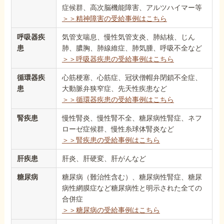
症候群、高次脳機能障害、アルツハイマー等
＞＞精神障害の受給事例はこちら
呼吸器疾
気管支喘息、慢性気管支炎、肺結核、じん
患
肺、膿胸、肺線維症、肺気腫、呼吸不全など
＞＞呼吸器疾患の受給事例はこちら
循環器疾
心筋梗塞、心筋症、冠状僧帽弁閉鎖不全症、
患
大動脈弁狭窄症、先天性疾患など
＞＞循環器疾患の受給事例はこちら
腎疾患
慢性腎炎、慢性腎不全、糖尿病性腎症、ネフ
ローゼ症候群、慢性糸球体腎炎など
＞＞腎疾患の受給事例はこちら
肝疾患
肝炎、肝硬変、肝がんなど
糖尿病
糖尿病（難治性含む）、糖尿病性腎症、糖尿
病性網膜症など糖尿病性と明示された全ての
合併症
＞＞糖尿病の受給事例はこちら