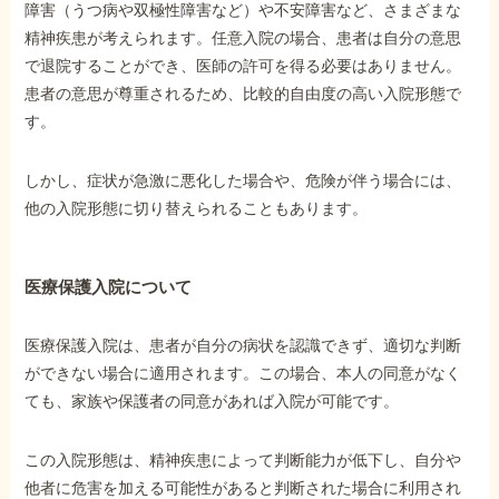
障害（うつ病や双極性障害など）や不安障害など、さまざまな
精神疾患が考えられます。任意入院の場合、患者は自分の意思
他社と何が違うの？
で退院することができ、医師の許可を得る必要はありません。
当事務所に
患者の意思が尊重されるため、比較的自由度の高い入院形態で
依頼する
メリット
す。
しかし、症状が急激に悪化した場合や、危険が伴う場合には、
他の入院形態に切り替えられることもあります。
お電話でのお問い合わせ
089-907-3797
受付時間：平日9:00~18:00
医療保護入院について
医療保護入院は、患者が自分の病状を認識できず、適切な判断
ができない場合に適用されます。この場合、本人の同意がなく
ても、家族や保護者の同意があれば入院が可能です。
この入院形態は、精神疾患によって判断能力が低下し、自分や
他者に危害を加える可能性があると判断された場合に利用され