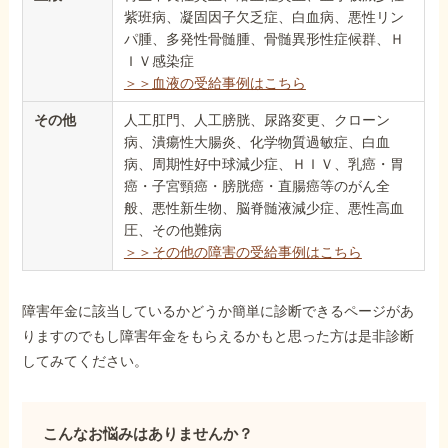
紫班病、凝固因子欠乏症、白血病、悪性リン
パ腫、多発性骨髄腫、骨髄異形性症候群、Ｈ
ＩＶ感染症
＞＞血液の受給事例はこちら
その他
人工肛門、人工膀胱、尿路変更、クローン
病、潰瘍性大腸炎、化学物質過敏症、白血
病、周期性好中球減少症、ＨＩＶ、乳癌・胃
癌・子宮頸癌・膀胱癌・直腸癌等のがん全
般、悪性新生物、脳脊髄液減少症、悪性高血
圧、その他難病
＞＞その他の障害の受給事例はこちら
障害年金に該当しているかどうか簡単に診断できるページがあ
りますのでもし障害年金をもらえるかもと思った方は是非診断
してみてください。
こんなお悩みはありませんか？