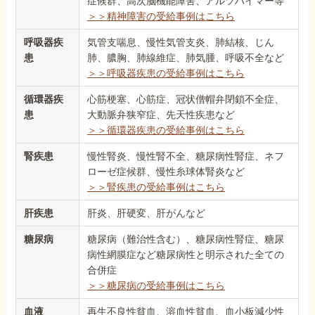
症候群、高次脳機能障害、アルツハイマー等
＞＞精神障害の受給事例はこちら
呼吸器疾
気管支喘息、慢性気管支炎、肺結核、じん
患
肺、膿胸、肺線維症、肺気腫、呼吸不全など
＞＞呼吸器疾患の受給事例はこちら
循環器疾
心筋梗塞、心筋症、冠状僧帽弁閉鎖不全症、
患
大動脈弁狭窄症、先天性疾患など
＞＞循環器疾患の受給事例はこちら
腎疾患
慢性腎炎、慢性腎不全、糖尿病性腎症、ネフ
ローゼ症候群、慢性糸球体腎炎など
＞＞腎疾患の受給事例はこちら
肝疾患
肝炎、肝硬変、肝がんなど
糖尿病
糖尿病（難治性含む）、糖尿病性腎症、糖尿
病性網膜症など糖尿病性と明示された全ての
合併症
＞＞糖尿病の受給事例はこちら
血液
再生不良性貧血、溶血性貧血、血小板減少性