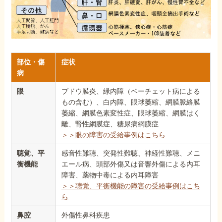
部位・傷
症状
病
眼
ブドウ膜炎、緑内障（ベーチェット病による
もの含む）、白内障、眼球萎縮、網膜脈絡膜
萎縮、網膜色素変性症、眼球萎縮、網膜はく
離、腎性網膜症、糖尿病網膜症
＞＞眼の障害の受給事例はこちら
聴覚、平
感音性難聴、突発性難聴、神経性難聴、メニ
衡機能
エール病、頭部外傷又は音響外傷による内耳
障害、薬物中毒による内耳障害
＞＞聴覚、平衡機能の障害の受給事例はこち
ら
鼻腔
外傷性鼻科疾患