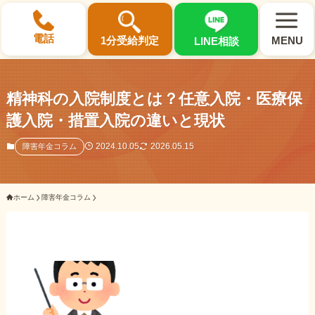
×
電話
1分受給判定
MENU
LINE相談
精神科の入院制度とは？任意入院・医療保
護入院・措置入院の違いと現状
選ばれる3つの理由
2024.10.05
2026.05.15
障害年金コラム
初回相談料0円・受給後報酬型
ホーム
障害年金コラム
サポート料金について
県内 No.1 の豊富な知識と経験
ご相談事例をみる