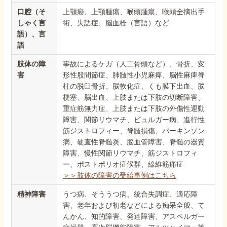
口腔（そ
上顎癌、上顎腫瘍、喉頭腫瘍、喉頭全摘出手
しゃく言
術、失語症、脳血栓（言語）など
語）、言
語
肢体の障
事故によるケガ（人工骨頭など）、骨折、変
害
形性股間節症、肺髄性小児麻痺、脳性麻痺脊
柱の脱臼骨折、脳軟化症、くも膜下出血、脳
梗塞、脳出血、上肢または下肢の切断障害、
重症筋無力症、上肢または下肢の外傷性運動
障害、関節リウマチ、ビュルガー病、進行性
筋ジストロフィー、脊髄損傷、パーキンソン
病、硬直性脊髄炎、脳血管障害、脊髄の器質
障害、慢性関節リウマチ、筋ジストロフィ
ー、ポストポリオ症候群、線維筋痛症
＞＞肢体の障害の受給事例はこちら
精神障害
うつ病、そううつ病、統合失調症、適応障
害、老年および初老などによる痴呆全般、て
んかん、知的障害、発達障害、アスペルガー