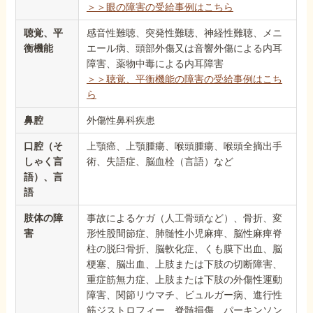
＞＞眼の障害の受給事例はこちら
聴覚、平
感音性難聴、突発性難聴、神経性難聴、メニ
衡機能
エール病、頭部外傷又は音響外傷による内耳
障害、薬物中毒による内耳障害
＞＞聴覚、平衡機能の障害の受給事例はこち
ら
鼻腔
外傷性鼻科疾患
口腔（そ
上顎癌、上顎腫瘍、喉頭腫瘍、喉頭全摘出手
しゃく言
術、失語症、脳血栓（言語）など
語）、言
語
肢体の障
事故によるケガ（人工骨頭など）、骨折、変
害
形性股間節症、肺髄性小児麻痺、脳性麻痺脊
柱の脱臼骨折、脳軟化症、くも膜下出血、脳
梗塞、脳出血、上肢または下肢の切断障害、
重症筋無力症、上肢または下肢の外傷性運動
障害、関節リウマチ、ビュルガー病、進行性
筋ジストロフィー、脊髄損傷、パーキンソン