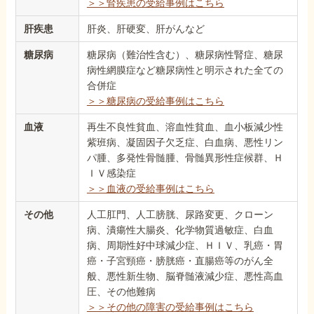
＞＞腎疾患の受給事例はこちら
肝疾患
肝炎、肝硬変、肝がんなど
糖尿病
糖尿病（難治性含む）、糖尿病性腎症、糖尿
病性網膜症など糖尿病性と明示された全ての
合併症
＞＞糖尿病の受給事例はこちら
血液
再生不良性貧血、溶血性貧血、血小板減少性
紫班病、凝固因子欠乏症、白血病、悪性リン
パ腫、多発性骨髄腫、骨髄異形性症候群、Ｈ
ＩＶ感染症
＞＞血液の受給事例はこちら
その他
人工肛門、人工膀胱、尿路変更、クローン
病、潰瘍性大腸炎、化学物質過敏症、白血
病、周期性好中球減少症、ＨＩＶ、乳癌・胃
癌・子宮頸癌・膀胱癌・直腸癌等のがん全
般、悪性新生物、脳脊髄液減少症、悪性高血
圧、その他難病
＞＞その他の障害の受給事例はこちら