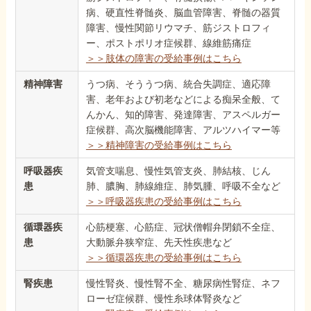
病、硬直性脊髄炎、脳血管障害、脊髄の器質
障害、慢性関節リウマチ、筋ジストロフィ
ー、ポストポリオ症候群、線維筋痛症
＞＞肢体の障害の受給事例はこちら
精神障害
うつ病、そううつ病、統合失調症、適応障
害、老年および初老などによる痴呆全般、て
んかん、知的障害、発達障害、アスペルガー
症候群、高次脳機能障害、アルツハイマー等
＞＞精神障害の受給事例はこちら
呼吸器疾
気管支喘息、慢性気管支炎、肺結核、じん
患
肺、膿胸、肺線維症、肺気腫、呼吸不全など
＞＞呼吸器疾患の受給事例はこちら
循環器疾
心筋梗塞、心筋症、冠状僧帽弁閉鎖不全症、
患
大動脈弁狭窄症、先天性疾患など
＞＞循環器疾患の受給事例はこちら
腎疾患
慢性腎炎、慢性腎不全、糖尿病性腎症、ネフ
ローゼ症候群、慢性糸球体腎炎など