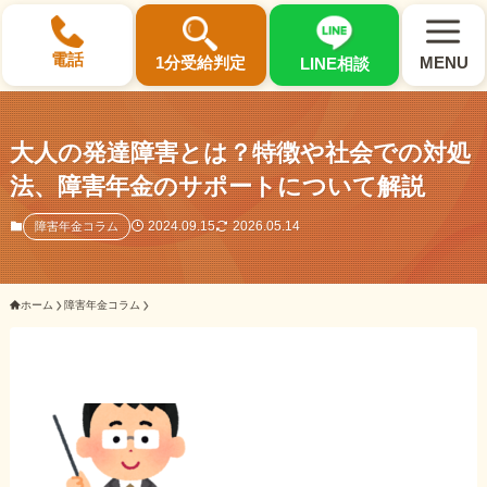
×
電話
1分受給判定
MENU
LINE相談
大人の発達障害とは？特徴や社会での対処
法、障害年金のサポートについて解説
選ばれる3つの理由
2024.09.15
2026.05.14
障害年金コラム
初回相談料0円・受給後報酬型
ホーム
障害年金コラム
サポート料金について
県内 No.1 の豊富な知識と経験
ご相談事例をみる