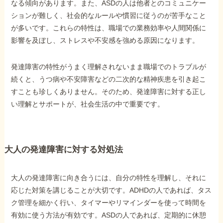
なる傾向があります。また、ASDの人は他者とのコミュニケー
ションが難しく、社会的なルールや慣習に従うのが苦手なこと
が多いです。これらの特性は、職場での業務効率や人間関係に
他社と何が違うの？
影響を及ぼし、ストレスや不安感を強める原因になります。
当事務所に
依頼する
メリット
発達障害の特性がうまく理解されないまま職場でのトラブルが
続くと、うつ病や不安障害などの二次的な精神疾患を引き起こ
すことも珍しくありません。そのため、発達障害に対する正し
お電話でのお問い合わせ
い理解とサポートが、社会生活の中で重要です。
089-907-3797
受付時間：平日9:00~18:00
大人の発達障害に対する対処法
大人の発達障害に向き合うには、自分の特性を理解し、それに
応じた対策を講じることが大切です。ADHDの人であれば、タス
ク管理を細かく行い、タイマーやリマインダーを使って時間を
有効に使う方法が有効です。ASDの人であれば、定期的に休憩