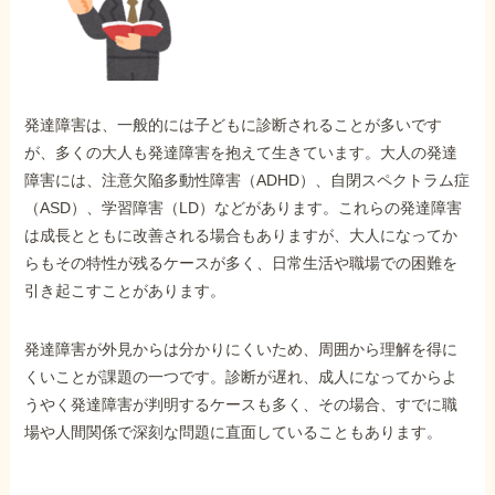
外出困難でもOK
非対面で申請できる
発達障害は、一般的には子どもに診断されることが多いです
ホーム
が、多くの大人も発達障害を抱えて生きています。大人の発達
障害には、注意欠陥多動性障害（ADHD）、自閉スペクトラム症
（ASD）、学習障害（LD）などがあります。これらの発達障害
障害年金の基礎知識
は成長とともに改善される場合もありますが、大人になってか
らもその特性が残るケースが多く、日常生活や職場での困難を
障害年金の金額
引き起こすことがあります。
発達障害が外見からは分かりにくいため、周囲から理解を得に
受給事例
くいことが課題の一つです。診断が遅れ、成人になってからよ
うやく発達障害が判明するケースも多く、その場合、すでに職
場や人間関係で深刻な問題に直面していることもあります。
Q&A・相談事例