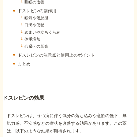
睡眠の改善
障害年金コラム
ドスレピンの副作用
眠気や倦怠感
お知らせ
口渇や便秘
めまいや立ちくらみ
体重増加
事務所について
心臓への影響
ドスレピンの注意点と使用上のポイント
まとめ
お客様からの感謝のお手紙
サイトマップ
ドスレピンの効果
ドスレピンは、うつ病に伴う気分の落ち込みや意欲の低下、無
気力感、不安感などの症状を改善する効果があります。この薬
で受給相談をする
は、以下のような効果が期待されます。