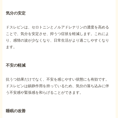
気分の安定
他社と何が違うの？
当事務所に
ドスレピンは、セロトニンとノルアドレナリンの濃度を高める
依頼する
メリット
ことで、気分を安定させ、抑うつ症状を軽減します。これによ
り、感情の波が少なくなり、日常生活がより過ごしやすくなり
ます。
お電話でのお問い合わせ
089-907-3797
不安の軽減
受付時間：平日9:00~18:00
抗うつ効果だけでなく、不安を感じやすい状態にも有効です。
ドスレピンは鎮静作用を持っているため、気分の落ち込みに伴
う不安感や緊張感を和らげることができます。
睡眠の改善