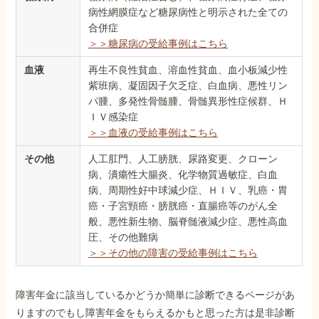
病性網膜症など糖尿病性と明示された全ての
合併症
＞＞糖尿病の受給事例はこちら
血液
再生不良性貧血、溶血性貧血、血小板減少性
紫班病、凝固因子欠乏症、白血病、悪性リン
パ腫、多発性骨髄腫、骨髄異形性症候群、Ｈ
ＩＶ感染症
＞＞血液の受給事例はこちら
その他
人工肛門、人工膀胱、尿路変更、クローン
病、潰瘍性大腸炎、化学物質過敏症、白血
病、周期性好中球減少症、ＨＩＶ、乳癌・胃
癌・子宮頸癌・膀胱癌・直腸癌等のがん全
般、悪性新生物、脳脊髄液減少症、悪性高血
圧、その他難病
＞＞その他の障害の受給事例はこちら
障害年金に該当しているかどうか簡単に診断できるページがあ
りますのでもし障害年金をもらえるかもと思った方は是非診断