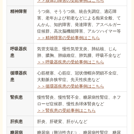
＞＞肢体の障害の受給事例はこちら
精神障害
うつ病、そううつ病、統合失調症、適応障
害、老年および初老などによる痴呆全般、て
んかん、知的障害、発達障害、アスペルガー
症候群、高次脳機能障害、アルツハイマー等
＞＞精神障害の受給事例はこちら
呼吸器疾
気管支喘息、慢性気管支炎、肺結核、じん
患
肺、膿胸、肺線維症、肺気腫、呼吸不全など
＞＞呼吸器疾患の受給事例はこちら
循環器疾
心筋梗塞、心筋症、冠状僧帽弁閉鎖不全症、
患
大動脈弁狭窄症、先天性疾患など
＞＞循環器疾患の受給事例はこちら
腎疾患
慢性腎炎、慢性腎不全、糖尿病性腎症、ネフ
ローゼ症候群、慢性糸球体腎炎など
＞＞腎疾患の受給事例はこちら
肝疾患
肝炎、肝硬変、肝がんなど
糖尿病
糖尿病（難治性含む）、糖尿病性腎症、糖尿