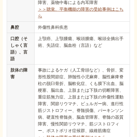
障害、薬物中毒による内耳障害
＞＞聴覚、平衡機能の障害の受給事例はこち
ら
鼻腔
外傷性鼻科疾患
口腔（そ
上顎癌、上顎腫瘍、喉頭腫瘍、喉頭全摘出手
しゃく言
術、失語症、脳血栓（言語）など
語）、言
語
肢体の障
事故によるケガ（人工骨頭など）、骨折、変
害
形性股間節症、肺髄性小児麻痺、脳性麻痺脊
柱の脱臼骨折、脳軟化症、くも膜下出血、脳
梗塞、脳出血、上肢または下肢の切断障害、
重症筋無力症、上肢または下肢の外傷性運動
障害、関節リウマチ、ビュルガー病、進行性
筋ジストロフィー、脊髄損傷、パーキンソン
病、硬直性脊髄炎、脳血管障害、脊髄の器質
障害、慢性関節リウマチ、筋ジストロフィ
ー、ポストポリオ症候群、線維筋痛症