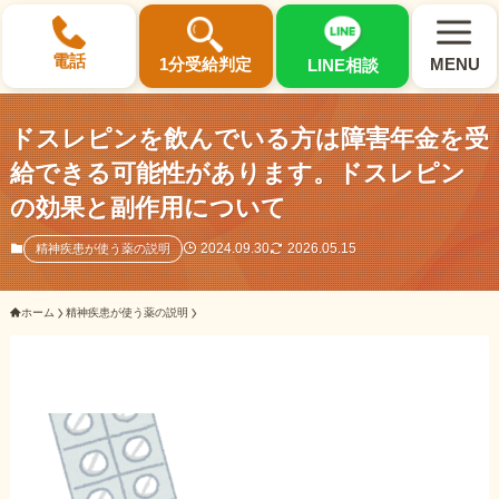
×
電話
1分受給判定
MENU
LINE相談
ドスレピンを飲んでいる方は障害年金を受
給できる可能性があります。ドスレピン
の効果と副作用について
選ばれる3つの理由
2024.09.30
2026.05.15
精神疾患が使う薬の説明
初回相談料0円・受給後報酬型
ホーム
精神疾患が使う薬の説明
サポート料金について
県内 No.1 の豊富な知識と経験
ご相談事例をみる