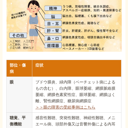
部位・傷
症状
病
眼
ブドウ膜炎、緑内障（ベーチェット病による
もの含む）、白内障、眼球萎縮、網膜脈絡膜
萎縮、網膜色素変性症、眼球萎縮、網膜はく
離、腎性網膜症、糖尿病網膜症
＞＞眼の障害の受給事例はこちら
聴覚、平
感音性難聴、突発性難聴、神経性難聴、メニ
衡機能
エール病、頭部外傷又は音響外傷による内耳