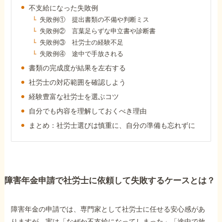
障害年金コラム
不支給になった失敗例
失敗例① 提出書類の不備や判断ミス
失敗例② 言葉足らずな申立書や診断書
お知らせ
失敗例③ 社労士の経験不足
失敗例④ 途中で手放される
書類の完成度が結果を左右する
事務所について
社労士の対応範囲を確認しよう
経験豊富な社労士を選ぶコツ
お客様からの感謝のお手紙
自分でも内容を理解しておくべき理由
まとめ：社労士選びは慎重に、自分の準備も忘れずに
サイトマップ
障害年金申請で社労士に依頼して失敗するケースとは？
で受給相談をする
障害年金の申請では、専門家として社労士に任せる安心感があ
りますが、実は「なぜか不支給になってしまった」「途中で放