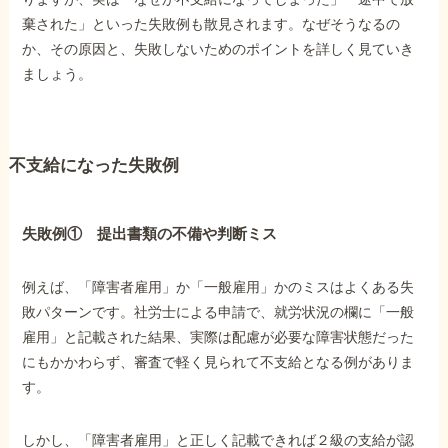
棄された」といった失敗例も散見されます。なぜそうなるの
か、その原因と、失敗しないためのポイントを詳しく見ていき
他社と何が違うの？
ましょう。
当事務所に
依頼する
メリット
不支給になった失敗例
お電話でのお問い合わせ
089-907-3797
失敗例① 提出書類の不備や判断ミス
受付時間：平日9:00~18:00
例えば、「障害者雇用」か「一般雇用」かのミスはよくある失
敗パターンです。社労士による申請で、就労状況の欄に「一般
雇用」と記載された結果、実際は配慮が必要な障害状態だった
にもかかわらず、審査で軽く見られて不支給となる例がありま
す。
しかし、「障害者雇用」と正しく記載できれば２級の支給が認