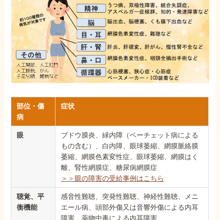
部位・傷
症状
病
眼
ブドウ膜炎、緑内障（ベーチェット病による
もの含む）、白内障、眼球萎縮、網膜脈絡膜
萎縮、網膜色素変性症、眼球萎縮、網膜はく
離、腎性網膜症、糖尿病網膜症
＞＞眼の障害の受給事例はこちら
聴覚、平
感音性難聴、突発性難聴、神経性難聴、メニ
衡機能
エール病、頭部外傷又は音響外傷による内耳
障害、薬物中毒による内耳障害