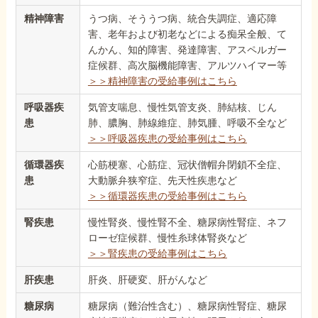
精神障害
うつ病、そううつ病、統合失調症、適応障
害、老年および初老などによる痴呆全般、て
んかん、知的障害、発達障害、アスペルガー
症候群、高次脳機能障害、アルツハイマー等
＞＞精神障害の受給事例はこちら
呼吸器疾
気管支喘息、慢性気管支炎、肺結核、じん
患
肺、膿胸、肺線維症、肺気腫、呼吸不全など
＞＞呼吸器疾患の受給事例はこちら
循環器疾
心筋梗塞、心筋症、冠状僧帽弁閉鎖不全症、
患
大動脈弁狭窄症、先天性疾患など
＞＞循環器疾患の受給事例はこちら
腎疾患
慢性腎炎、慢性腎不全、糖尿病性腎症、ネフ
ローゼ症候群、慢性糸球体腎炎など
＞＞腎疾患の受給事例はこちら
肝疾患
肝炎、肝硬変、肝がんなど
糖尿病
糖尿病（難治性含む）、糖尿病性腎症、糖尿