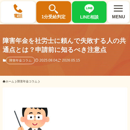
×
電話
1分受給判定
MENU
LINE相談
障害年金を社労士に頼んで失敗する人の共
通点とは？申請前に知るべき注意点
選ばれる3つの理由
2025.08.04
2026.05.15
障害年金コラム
初回相談料0円・受給後報酬型
ホーム
障害年金コラム
サポート料金について
県内 No.1 の豊富な知識と経験
ご相談事例をみる