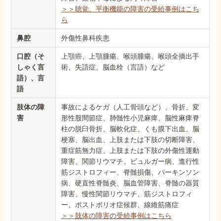
＞＞聴覚、平衡機能の障害の受給事例はこち
ら
鼻腔
外傷性鼻科疾患
口腔（そ
上顎癌、上顎腫瘍、喉頭腫瘍、喉頭全摘出手
しゃく言
術、失語症、脳血栓（言語）など
語）、言
語
肢体の障
事故によるケガ（人工骨頭など）、骨折、変
害
形性股間節症、肺髄性小児麻痺、脳性麻痺脊
柱の脱臼骨折、脳軟化症、くも膜下出血、脳
梗塞、脳出血、上肢または下肢の切断障害、
重症筋無力症、上肢または下肢の外傷性運動
障害、関節リウマチ、ビュルガー病、進行性
筋ジストロフィー、脊髄損傷、パーキンソン
病、硬直性脊髄炎、脳血管障害、脊髄の器質
障害、慢性関節リウマチ、筋ジストロフィ
ー、ポストポリオ症候群、線維筋痛症
＞＞肢体の障害の受給事例はこちら