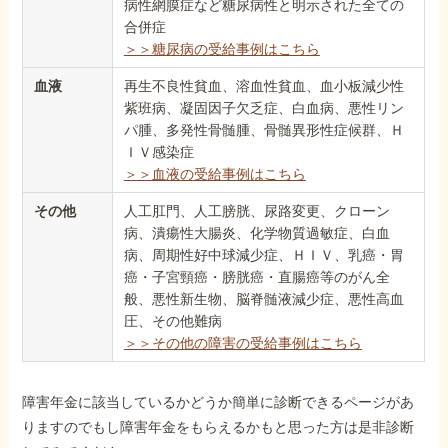
病性網膜症など糖尿病性と明示された全ての
合併症
＞＞糖尿病の受給事例はこちら
血液
再生不良性貧血、溶血性貧血、血小板減少性
紫班病、凝固因子欠乏症、白血病、悪性リン
パ腫、多発性骨髄腫、骨髄異形性症候群、Ｈ
ＩＶ感染症
＞＞血液の受給事例はこちら
その他
人工肛門、人工膀胱、尿路変更、クローン
病、潰瘍性大腸炎、化学物質過敏症、白血
病、周期性好中球減少症、ＨＩＶ、乳癌・胃
癌・子宮頸癌・膀胱癌・直腸癌等のがん全
般、悪性新生物、脳脊髄液減少症、悪性高血
圧、その他難病
＞＞その他の障害の受給事例はこちら
障害年金に該当しているかどうか簡単に診断できるページがあ
りますのでもし障害年金をもらえるかもと思った方は是非診断