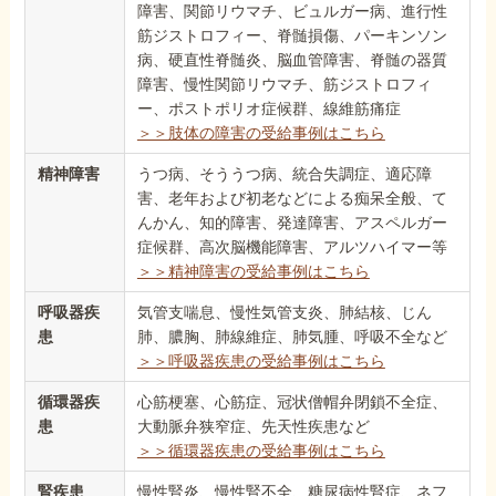
障害、関節リウマチ、ビュルガー病、進行性
筋ジストロフィー、脊髄損傷、パーキンソン
病、硬直性脊髄炎、脳血管障害、脊髄の器質
障害、慢性関節リウマチ、筋ジストロフィ
ー、ポストポリオ症候群、線維筋痛症
＞＞肢体の障害の受給事例はこちら
精神障害
うつ病、そううつ病、統合失調症、適応障
害、老年および初老などによる痴呆全般、て
んかん、知的障害、発達障害、アスペルガー
症候群、高次脳機能障害、アルツハイマー等
＞＞精神障害の受給事例はこちら
呼吸器疾
気管支喘息、慢性気管支炎、肺結核、じん
患
肺、膿胸、肺線維症、肺気腫、呼吸不全など
＞＞呼吸器疾患の受給事例はこちら
循環器疾
心筋梗塞、心筋症、冠状僧帽弁閉鎖不全症、
患
大動脈弁狭窄症、先天性疾患など
＞＞循環器疾患の受給事例はこちら
腎疾患
慢性腎炎、慢性腎不全、糖尿病性腎症、ネフ