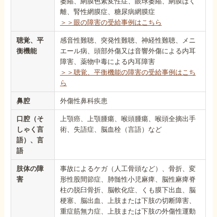
萎縮、網膜色素変性症、眼球萎縮、網膜はく
離、腎性網膜症、糖尿病網膜症
＞＞眼の障害の受給事例はこちら
聴覚、平
感音性難聴、突発性難聴、神経性難聴、メニ
衡機能
エール病、頭部外傷又は音響外傷による内耳
障害、薬物中毒による内耳障害
＞＞聴覚、平衡機能の障害の受給事例はこち
ら
鼻腔
外傷性鼻科疾患
口腔（そ
上顎癌、上顎腫瘍、喉頭腫瘍、喉頭全摘出手
しゃく言
術、失語症、脳血栓（言語）など
語）、言
語
肢体の障
事故によるケガ（人工骨頭など）、骨折、変
害
形性股間節症、肺髄性小児麻痺、脳性麻痺脊
柱の脱臼骨折、脳軟化症、くも膜下出血、脳
梗塞、脳出血、上肢または下肢の切断障害、
重症筋無力症、上肢または下肢の外傷性運動