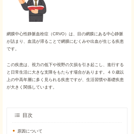
外出困難でもOK
非対面で申請できる
網膜中心性静脈血栓症（CRVO）は、目の網膜にある中心静脈
ホーム
が詰まり、血流が滞ることで網膜にむくみや出血が生じる疾患
です。
障害年金の基礎知識
この疾患は、視力の低下や視野の欠損を引き起こし、進行する
と日常生活に大きな支障をもたらす場合があります。４０歳以
障害年金の金額
上の中高年層に多く見られる疾患ですが、生活習慣や基礎疾患
が大きく関係しています。
受給事例
目次
Q&A・相談事例
原因について