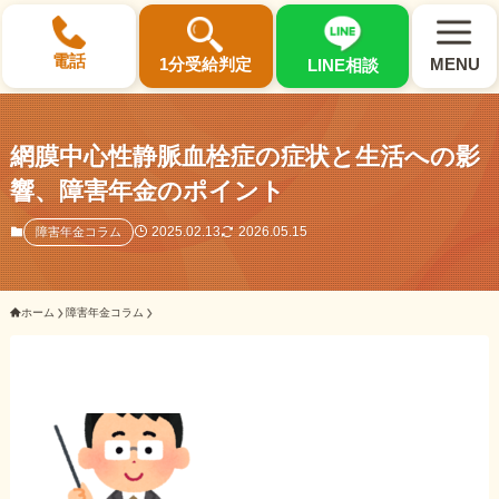
×
電話
1分受給判定
MENU
LINE相談
網膜中心性静脈血栓症の症状と生活への影
響、障害年金のポイント
選ばれる3つの理由
2025.02.13
2026.05.15
障害年金コラム
初回相談料0円・受給後報酬型
ホーム
障害年金コラム
サポート料金について
県内 No.1 の豊富な知識と経験
ご相談事例をみる