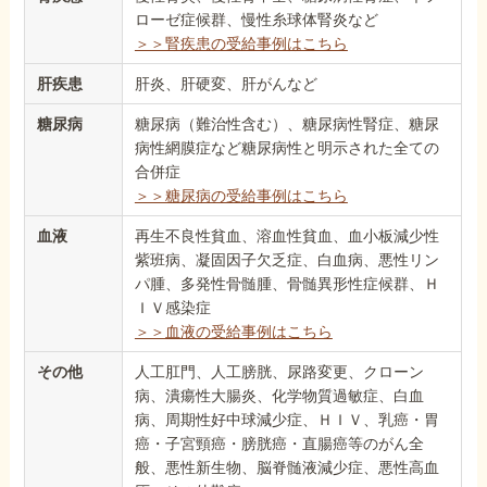
ローゼ症候群、慢性糸球体腎炎など
＞＞腎疾患の受給事例はこちら
肝疾患
肝炎、肝硬変、肝がんなど
糖尿病
糖尿病（難治性含む）、糖尿病性腎症、糖尿
病性網膜症など糖尿病性と明示された全ての
合併症
＞＞糖尿病の受給事例はこちら
血液
再生不良性貧血、溶血性貧血、血小板減少性
紫班病、凝固因子欠乏症、白血病、悪性リン
パ腫、多発性骨髄腫、骨髄異形性症候群、Ｈ
ＩＶ感染症
＞＞血液の受給事例はこちら
その他
人工肛門、人工膀胱、尿路変更、クローン
病、潰瘍性大腸炎、化学物質過敏症、白血
病、周期性好中球減少症、ＨＩＶ、乳癌・胃
癌・子宮頸癌・膀胱癌・直腸癌等のがん全
般、悪性新生物、脳脊髄液減少症、悪性高血