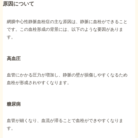
原因について
他社と何が違うの？
網膜中心性静脈血栓症の主な原因は、静脈に血栓ができること
当事務所に
です。この血栓形成の背景には、以下のような要因がありま
依頼する
メリット
す。
高血圧
お電話でのお問い合わせ
089-907-3797
血管にかかる圧力が増加し、静脈の壁が損傷しやすくなるため
受付時間：平日9:00~18:00
血栓が形成されやすくなります。
糖尿病
血管が細くなり、血流が滞ることで血栓ができやすくなりま
す。