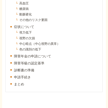
高血圧
障害年金コラム
糖尿病
動脈硬化
お知らせ
その他のリスク要因
症状について
視力低下
事務所について
視野の欠損
中心暗点（中心視野の異常）
色の識別の低下
お客様からの感謝のお手紙
障害年金の申請について
障害等級の認定基準
サイトマップ
診断書の準備
申請手続き
まとめ
で受給相談をする