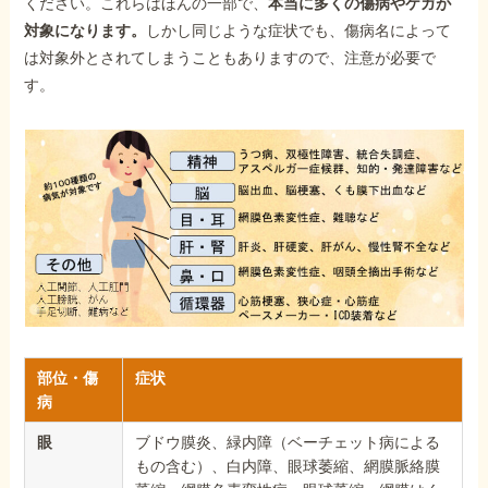
ください。これらはほんの一部で、
本当に多くの傷病やケガが
対象になります。
しかし同じような症状でも、傷病名によって
は対象外とされてしまうこともありますので、注意が必要で
す。
部位・傷
症状
病
眼
ブドウ膜炎、緑内障（ベーチェット病による
もの含む）、白内障、眼球萎縮、網膜脈絡膜