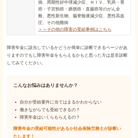
病、周期性好中球減少症、ＨＩＶ、乳癌・胃
癌・子宮頸癌・膀胱癌・直腸癌等のがん全
般、悪性新生物、脳脊髄液減少症、悪性高血
圧、その他難病
＞＞その他の障害の受給事例はこちら
障害年金に該当しているかどうか簡単に診断できるページがあ
りますのでもし障害年金をもらえるかもと思った方は是非診断
してみてください。
こんなお悩みはありませんか？
自分が受給要件に当てはまるかわからない
働きながらでも受給できるの？
障害年金はいくらもらえるの？
障害年金の受給可能性があるか社会保険労務士が
診断い
たします！