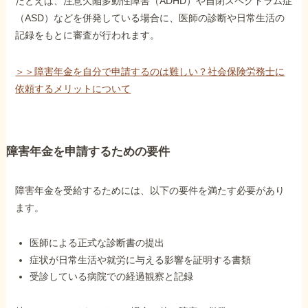
たとえば、注意欠陥多動性障害（ADHD）や自閉スペクトラム症
（ASD）などを併発している場合に、医師の診断や日常生活の
記録をもとに審査が行われます。
他社と何が違うの？
当事務所に
＞＞障害年金を自分で申請するのは難しい？社会保険労務士に
依頼する
メリット
依頼するメリットについて
お電話でのお問い合わせ
089-907-3797
障害年金を申請するための要件
受付時間：平日9:00~18:00
障害年金を受給するためには、以下の要件を満たす必要があり
ます。
医師による正式な診断書の提出
症状が日常生活や就労に与える影響を証明する書類
受診している病院での経過観察と記録