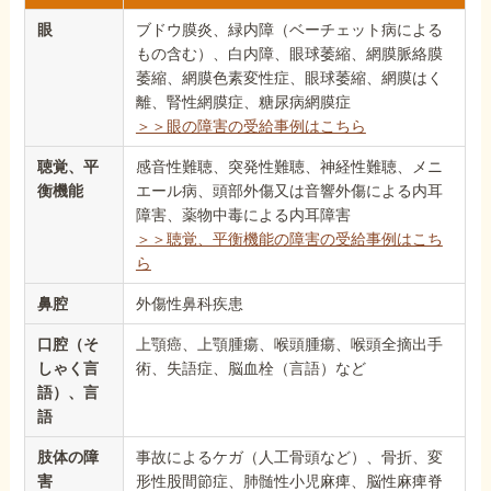
眼
ブドウ膜炎、緑内障（ベーチェット病による
もの含む）、白内障、眼球萎縮、網膜脈絡膜
萎縮、網膜色素変性症、眼球萎縮、網膜はく
離、腎性網膜症、糖尿病網膜症
＞＞眼の障害の受給事例はこちら
聴覚、平
感音性難聴、突発性難聴、神経性難聴、メニ
衡機能
エール病、頭部外傷又は音響外傷による内耳
障害、薬物中毒による内耳障害
＞＞聴覚、平衡機能の障害の受給事例はこち
ら
鼻腔
外傷性鼻科疾患
口腔（そ
上顎癌、上顎腫瘍、喉頭腫瘍、喉頭全摘出手
しゃく言
術、失語症、脳血栓（言語）など
語）、言
語
肢体の障
事故によるケガ（人工骨頭など）、骨折、変
害
形性股間節症、肺髄性小児麻痺、脳性麻痺脊