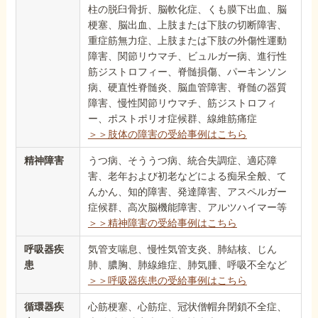
柱の脱臼骨折、脳軟化症、くも膜下出血、脳
梗塞、脳出血、上肢または下肢の切断障害、
重症筋無力症、上肢または下肢の外傷性運動
障害、関節リウマチ、ビュルガー病、進行性
筋ジストロフィー、脊髄損傷、パーキンソン
病、硬直性脊髄炎、脳血管障害、脊髄の器質
障害、慢性関節リウマチ、筋ジストロフィ
ー、ポストポリオ症候群、線維筋痛症
＞＞肢体の障害の受給事例はこちら
精神障害
うつ病、そううつ病、統合失調症、適応障
害、老年および初老などによる痴呆全般、て
んかん、知的障害、発達障害、アスペルガー
症候群、高次脳機能障害、アルツハイマー等
＞＞精神障害の受給事例はこちら
呼吸器疾
気管支喘息、慢性気管支炎、肺結核、じん
患
肺、膿胸、肺線維症、肺気腫、呼吸不全など
＞＞呼吸器疾患の受給事例はこちら
循環器疾
心筋梗塞、心筋症、冠状僧帽弁閉鎖不全症、