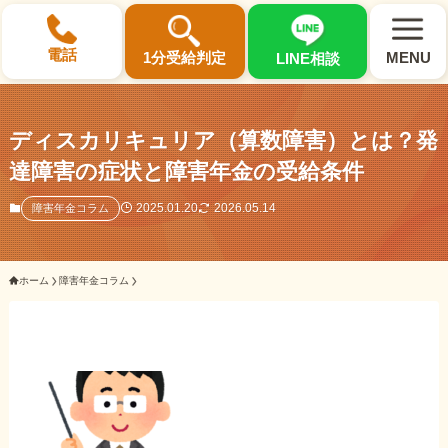
×
電話
1分受給判定
MENU
LINE相談
ディスカリキュリア（算数障害）とは？発
達障害の症状と障害年金の受給条件
選ばれる3つの理由
2025.01.20
2026.05.14
障害年金コラム
初回相談料0円・受給後報酬型
ホーム
障害年金コラム
サポート料金について
県内 No.1 の豊富な知識と経験
ご相談事例をみる