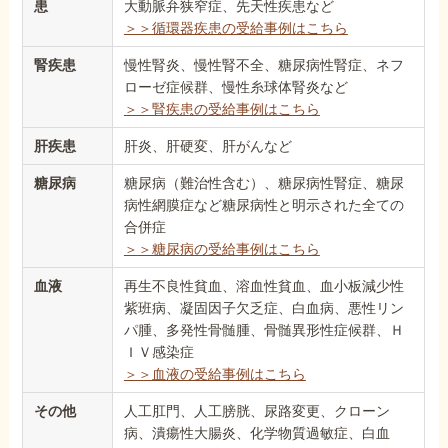
患
大動脈弁狭窄症、先天性疾患など
＞＞循環器疾患の受給事例はこちら
腎疾患
慢性腎炎、慢性腎不全、糖尿病性腎症、ネフ
ローゼ症候群、慢性糸球体腎炎など
＞＞腎疾患の受給事例はこちら
肝疾患
肝炎、肝硬変、肝がんなど
糖尿病
糖尿病（難治性含む）、糖尿病性腎症、糖尿
病性網膜症など糖尿病性と明示された全ての
合併症
＞＞糖尿病の受給事例はこちら
血液
再生不良性貧血、溶血性貧血、血小板減少性
紫班病、凝固因子欠乏症、白血病、悪性リン
パ腫、多発性骨髄腫、骨髄異形性症候群、Ｈ
ＩＶ感染症
＞＞血液の受給事例はこちら
その他
人工肛門、人工膀胱、尿路変更、クローン
病、潰瘍性大腸炎、化学物質過敏症、白血