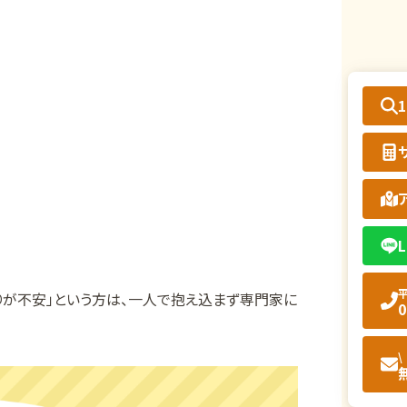
L
平
りが不安」という方は、一人で抱え込まず専門家に
0
\