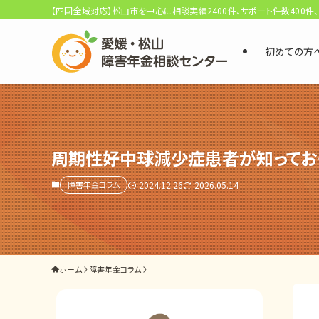
【四国全域対応】松山市を中心に相談実績2400件、サポート件数400件
初めての方
選ばれる3つの理由
初回相談料0円・受給後報酬型
サポート料金について
周期性好中球減少症患者が知ってお
障害年金コラム
2024.12.26
2026.05.14
県内 No.1 の豊富な知識と経験
ご相談事例をみる
外出困難でもOK
ホーム
障害年金コラム
非対面で申請できる