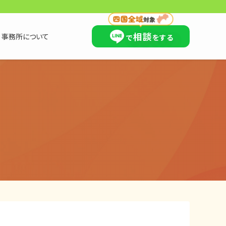
×
相談
事務所について
で
をする