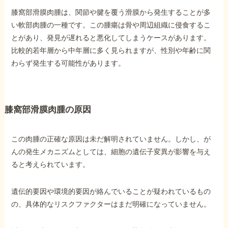
膝窩部滑膜肉腫は、関節や腱を覆う滑膜から発生することが多
い軟部肉腫の一種です。この腫瘍は骨や周辺組織に侵食するこ
他社と何が違うの？
とがあり、発見が遅れると悪化してしまうケースがあります。
当事務所に
比較的若年層から中年層に多く見られますが、性別や年齢に関
依頼する
メリット
わらず発生する可能性があります。
お電話でのお問い合わせ
膝窩部滑膜肉腫の原因
089-907-3797
受付時間：平日9:00~18:00
この肉腫の正確な原因は未だ解明されていません。しかし、が
んの発生メカニズムとしては、細胞の遺伝子変異が影響を与え
ると考えられています。
遺伝的要因や環境的要因が絡んでいることが疑われているもの
の、具体的なリスクファクターはまだ明確になっていません。