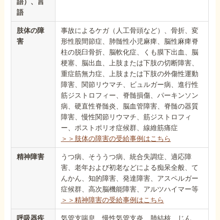
語）、言
語
肢体の障
事故によるケガ（人工骨頭など）、骨折、変
害
形性股間節症、肺髄性小児麻痺、脳性麻痺脊
柱の脱臼骨折、脳軟化症、くも膜下出血、脳
梗塞、脳出血、上肢または下肢の切断障害、
重症筋無力症、上肢または下肢の外傷性運動
障害、関節リウマチ、ビュルガー病、進行性
筋ジストロフィー、脊髄損傷、パーキンソン
病、硬直性脊髄炎、脳血管障害、脊髄の器質
障害、慢性関節リウマチ、筋ジストロフィ
ー、ポストポリオ症候群、線維筋痛症
＞＞肢体の障害の受給事例はこちら
精神障害
うつ病、そううつ病、統合失調症、適応障
害、老年および初老などによる痴呆全般、て
んかん、知的障害、発達障害、アスペルガー
症候群、高次脳機能障害、アルツハイマー等
＞＞精神障害の受給事例はこちら
呼吸器疾
気管支喘息、慢性気管支炎、肺結核、じん