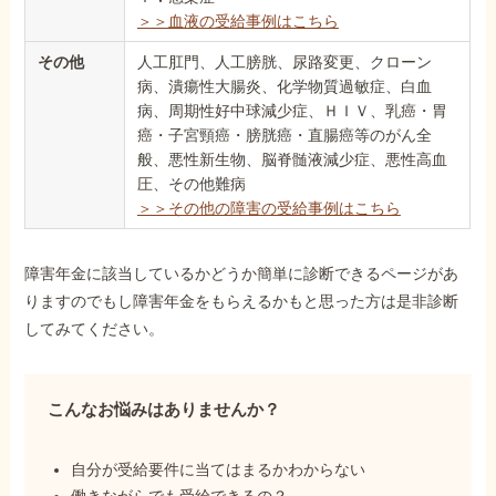
＞＞血液の受給事例はこちら
その他
人工肛門、人工膀胱、尿路変更、クローン
病、潰瘍性大腸炎、化学物質過敏症、白血
病、周期性好中球減少症、ＨＩＶ、乳癌・胃
癌・子宮頸癌・膀胱癌・直腸癌等のがん全
般、悪性新生物、脳脊髄液減少症、悪性高血
圧、その他難病
＞＞その他の障害の受給事例はこちら
障害年金に該当しているかどうか簡単に診断できるページがあ
りますのでもし障害年金をもらえるかもと思った方は是非診断
してみてください。
こんなお悩みはありませんか？
自分が受給要件に当てはまるかわからない