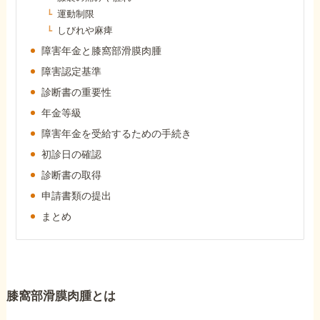
障害年金コラム
運動制限
しびれや麻痺
障害年金と膝窩部滑膜肉腫
お知らせ
障害認定基準
診断書の重要性
事務所について
年金等級
障害年金を受給するための手続き
初診日の確認
お客様からの感謝のお手紙
診断書の取得
申請書類の提出
サイトマップ
まとめ
で受給相談をする
膝窩部滑膜肉腫とは