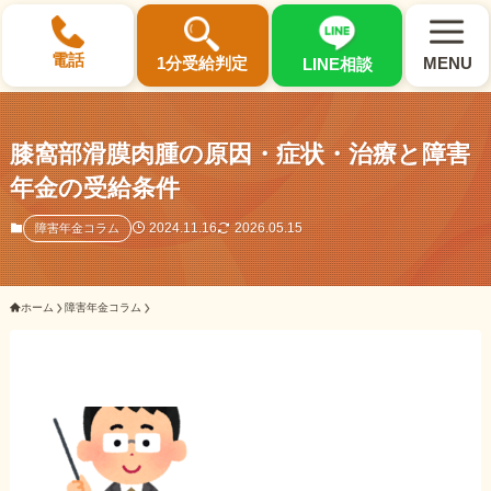
×
電話
1分受給判定
MENU
LINE相談
膝窩部滑膜肉腫の原因・症状・治療と障害
年金の受給条件
選ばれる3つの理由
2024.11.16
2026.05.15
障害年金コラム
初回相談料0円・受給後報酬型
ホーム
障害年金コラム
サポート料金について
県内 No.1 の豊富な知識と経験
ご相談事例をみる