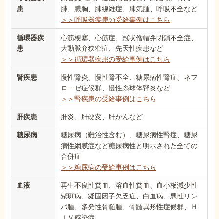
患
肺、膿胸、肺線維症、肺気腫、呼吸不全など
＞＞呼吸器疾患の受給事例はこちら
循環器疾
心筋梗塞、心筋症、冠状僧帽弁閉鎖不全症、
患
大動脈弁狭窄症、先天性疾患など
＞＞循環器疾患の受給事例はこちら
腎疾患
慢性腎炎、慢性腎不全、糖尿病性腎症、ネフ
ローゼ症候群、慢性糸球体腎炎など
＞＞腎疾患の受給事例はこちら
肝疾患
肝炎、肝硬変、肝がんなど
糖尿病
糖尿病（難治性含む）、糖尿病性腎症、糖尿
病性網膜症など糖尿病性と明示された全ての
合併症
＞＞糖尿病の受給事例はこちら
血液
再生不良性貧血、溶血性貧血、血小板減少性
紫班病、凝固因子欠乏症、白血病、悪性リン
パ腫、多発性骨髄腫、骨髄異形性症候群、Ｈ
ＩＶ感染症