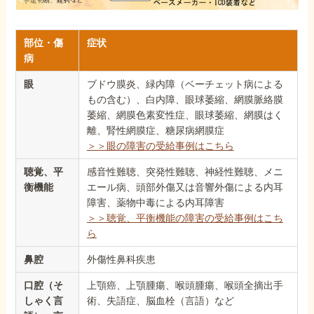
部位・傷
症状
病
眼
ブドウ膜炎、緑内障（ベーチェット病による
もの含む）、白内障、眼球萎縮、網膜脈絡膜
萎縮、網膜色素変性症、眼球萎縮、網膜はく
離、腎性網膜症、糖尿病網膜症
＞＞眼の障害の受給事例はこちら
聴覚、平
感音性難聴、突発性難聴、神経性難聴、メニ
衡機能
エール病、頭部外傷又は音響外傷による内耳
障害、薬物中毒による内耳障害
＞＞聴覚、平衡機能の障害の受給事例はこち
ら
鼻腔
外傷性鼻科疾患
口腔（そ
上顎癌、上顎腫瘍、喉頭腫瘍、喉頭全摘出手
しゃく言
術、失語症、脳血栓（言語）など