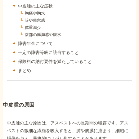
障害年金コラム
中皮腫の主な症状
胸痛や胸水
咳や倦怠感
お知らせ
体重減少
腹部の膨満感や腹水
障害年金について
事務所について
一定の障害等級に該当すること
保険料の納付要件を満たしていること
お客様からの感謝のお手紙
まとめ
サイトマップ
中皮腫の原因
中皮腫の主な原因は、アスベストへの長期間の曝露です。アス
で受給相談をする
ベストの微細な繊維を吸入すると、肺や胸膜に溜まり、細胞に
損傷を与え、最終的にはがん化することがあります。