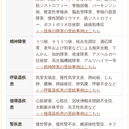
筋ジストロフィー、脊髄損傷、パーキンソン
病、硬直性脊髄炎、脳血管障害、脊髄の器質
障害、慢性関節リウマチ、筋ジストロフィ
ー、ポストポリオ症候群、線維筋痛症
＞＞肢体の障害の受給事例はこちら
精神障害
うつ病、そううつ病、統合失調症、適応障
害、老年および初老などによる痴呆全般、て
んかん、知的障害、発達障害、アスペルガー
症候群、高次脳機能障害、アルツハイマー等
＞＞精神障害の受給事例はこちら
呼吸器疾
気管支喘息、慢性気管支炎、肺結核、じん
患
肺、膿胸、肺線維症、肺気腫、呼吸不全など
＞＞呼吸器疾患の受給事例はこちら
循環器疾
心筋梗塞、心筋症、冠状僧帽弁閉鎖不全症、
患
大動脈弁狭窄症、先天性疾患など
＞＞循環器疾患の受給事例はこちら
腎疾患
慢性腎炎、慢性腎不全、糖尿病性腎症、ネフ