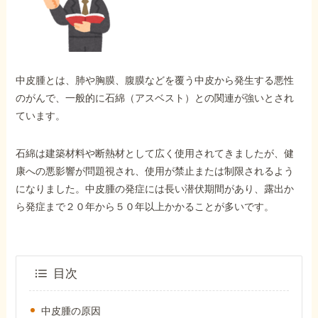
外出困難でもOK
非対面で申請できる
中皮腫とは、肺や胸膜、腹膜などを覆う中皮から発生する悪性
ホーム
のがんで、一般的に石綿（アスベスト）との関連が強いとされ
ています。
障害年金の基礎知識
石綿は建築材料や断熱材として広く使用されてきましたが、健
康への悪影響が問題視され、使用が禁止または制限されるよう
障害年金の金額
になりました。中皮腫の発症には長い潜伏期間があり、露出か
ら発症まで２０年から５０年以上かかることが多いです。
受給事例
目次
Q&A・相談事例
中皮腫の原因