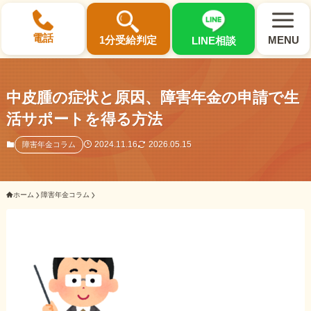
×
電話
1分受給判定
MENU
LINE相談
中皮腫の症状と原因、障害年金の申請で生
活サポートを得る方法
選ばれる3つの理由
2024.11.16
2026.05.15
障害年金コラム
初回相談料0円・受給後報酬型
ホーム
障害年金コラム
サポート料金について
県内 No.1 の豊富な知識と経験
ご相談事例をみる