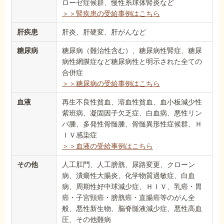
ローゼ症候群、慢性糸球体腎炎など
＞＞腎疾患の受給事例はこちら
肝疾患
肝炎、肝硬変、肝がんなど
糖尿病
糖尿病（難治性含む）、糖尿病性腎症、糖尿
病性網膜症など糖尿病性と明示された全ての
合併症
＞＞糖尿病の受給事例はこちら
血液
再生不良性貧血、溶血性貧血、血小板減少性
紫班病、凝固因子欠乏症、白血病、悪性リン
パ腫、多発性骨髄腫、骨髄異形性症候群、Ｈ
ＩＶ感染症
＞＞血液の受給事例はこちら
その他
人工肛門、人工膀胱、尿路変更、クローン
病、潰瘍性大腸炎、化学物質過敏症、白血
病、周期性好中球減少症、ＨＩＶ、乳癌・胃
癌・子宮頸癌・膀胱癌・直腸癌等のがん全
般、悪性新生物、脳脊髄液減少症、悪性高血
圧、その他難病