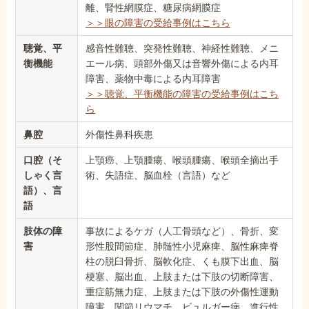
離、腎性網膜症、糖尿病網膜症
＞＞眼の障害の受給事例はこちら
聴覚、平
感音性難聴、突発性難聴、神経性難聴、メニ
衡機能
エール病、頭部外傷又は音響外傷による内耳
障害、薬物中毒による内耳障害
＞＞聴覚、平衡機能の障害の受給事例はこち
ら
鼻腔
外傷性鼻科疾患
口腔（そ
上顎癌、上顎腫瘍、喉頭腫瘍、喉頭全摘出手
しゃく言
術、失語症、脳血栓（言語）など
語）、言
語
肢体の障
事故によるケガ（人工骨頭など）、骨折、変
害
形性股間節症、肺髄性小児麻痺、脳性麻痺脊
柱の脱臼骨折、脳軟化症、くも膜下出血、脳
梗塞、脳出血、上肢または下肢の切断障害、
重症筋無力症、上肢または下肢の外傷性運動
障害、関節リウマチ、ビュルガー病、進行性