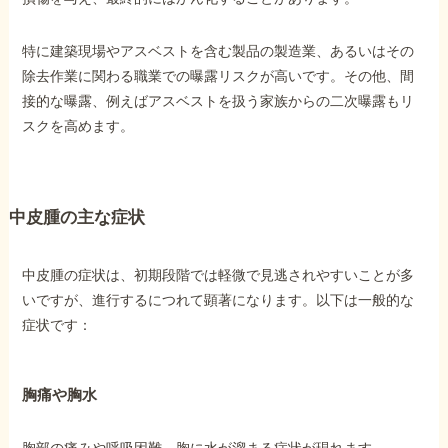
特に建築現場やアスベストを含む製品の製造業、あるいはその
他社と何が違うの？
除去作業に関わる職業での曝露リスクが高いです。その他、間
当事務所に
接的な曝露、例えばアスベストを扱う家族からの二次曝露もリ
依頼する
メリット
スクを高めます。
お電話でのお問い合わせ
089-907-3797
中皮腫の主な症状
受付時間：平日9:00~18:00
中皮腫の症状は、初期段階では軽微で見逃されやすいことが多
いですが、進行するにつれて顕著になります。以下は一般的な
症状です：
胸痛や胸水
胸部の痛みや呼吸困難、胸に水が溜まる症状が現れます。