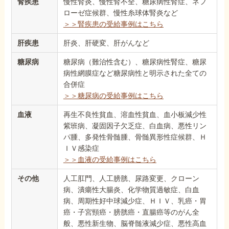
腎疾患
慢性腎炎、慢性腎不全、糖尿病性腎症、ネフ
ローゼ症候群、慢性糸球体腎炎など
＞＞腎疾患の受給事例はこちら
肝疾患
肝炎、肝硬変、肝がんなど
糖尿病
糖尿病（難治性含む）、糖尿病性腎症、糖尿
病性網膜症など糖尿病性と明示された全ての
合併症
＞＞糖尿病の受給事例はこちら
血液
再生不良性貧血、溶血性貧血、血小板減少性
紫班病、凝固因子欠乏症、白血病、悪性リン
パ腫、多発性骨髄腫、骨髄異形性症候群、Ｈ
ＩＶ感染症
＞＞血液の受給事例はこちら
その他
人工肛門、人工膀胱、尿路変更、クローン
病、潰瘍性大腸炎、化学物質過敏症、白血
病、周期性好中球減少症、ＨＩＶ、乳癌・胃
癌・子宮頸癌・膀胱癌・直腸癌等のがん全
般、悪性新生物、脳脊髄液減少症、悪性高血