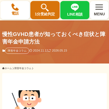
×
電話
1分受給判定
MENU
LINE相談
慢性GVHD患者が知っておくべき症状と障
害年金申請方法
選ばれる3つの理由
2024.11.12
2026.05.15
障害年金コラム
初回相談料0円・受給後報酬型
ホーム
障害年金コラム
サポート料金について
県内 No.1 の豊富な知識と経験
ご相談事例をみる