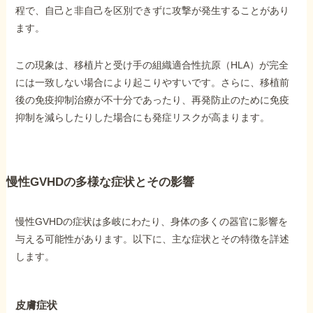
程で、自己と非自己を区別できずに攻撃が発生することがあり
ます。
他社と何が違うの？
当事務所に
この現象は、移植片と受け手の組織適合性抗原（HLA）が完全
依頼する
メリット
には一致しない場合により起こりやすいです。さらに、移植前
後の免疫抑制治療が不十分であったり、再発防止のために免疫
抑制を減らしたりした場合にも発症リスクが高まります。
お電話でのお問い合わせ
089-907-3797
受付時間：平日9:00~18:00
慢性GVHDの多様な症状とその影響
慢性GVHDの症状は多岐にわたり、身体の多くの器官に影響を
与える可能性があります。以下に、主な症状とその特徴を詳述
します。
皮膚症状