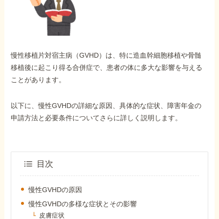
外出困難でもOK
非対面で申請できる
慢性移植片対宿主病（GVHD）は、特に造血幹細胞移植や骨髄
ホーム
移植後に起こり得る合併症で、患者の体に多大な影響を与える
ことがあります。
障害年金の基礎知識
以下に、慢性GVHDの詳細な原因、具体的な症状、障害年金の
申請方法と必要条件についてさらに詳しく説明します。
障害年金の金額
受給事例
目次
慢性GVHDの原因
Q&A・相談事例
慢性GVHDの多様な症状とその影響
皮膚症状