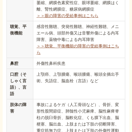
萎縮、網膜色素変性症、眼球萎縮、網膜はく
離、腎性網膜症、糖尿病網膜症
＞＞眼の障害の受給事例はこちら
聴覚、平
感音性難聴、突発性難聴、神経性難聴、メニ
衡機能
エール病、頭部外傷又は音響外傷による内耳
障害、薬物中毒による内耳障害
＞＞聴覚、平衡機能の障害の受給事例はこち
ら
鼻腔
外傷性鼻科疾患
口腔（そ
上顎癌、上顎腫瘍、喉頭腫瘍、喉頭全摘出手
しゃく言
術、失語症、脳血栓（言語）など
語）、言
語
肢体の障
事故によるケガ（人工骨頭など）、骨折、変
害
形性股間節症、肺髄性小児麻痺、脳性麻痺脊
柱の脱臼骨折、脳軟化症、くも膜下出血、脳
梗塞、脳出血、上肢または下肢の切断障害、
重症筋無力症、上肢または下肢の外傷性運動