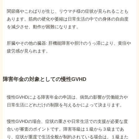
関節痛やこわばりが生じ、リウマチ様の症状が見られることも
あります。筋肉の硬化や萎縮は日常生活の中での身体の自由度
を減少させ、動作が困難になります。
肝臓やその他の臓器: 肝機能障害や胆汁のうっ滞により、黄疸や
疲労感が見られます。
障害年金の対象としての慢性GVHD
慢性GVHDによる障害年金の申請は、病気の影響が労働能力や
日常生活にどれだけの制限を与えるかによって決まります。
慢性GVHDの場合、症状の重さや日常生活での支援が必要な度
合いが審査のポイントです。障害等級は１級から３級まであ
り、症状が重度で生活全般が制約されている場合は、１級また