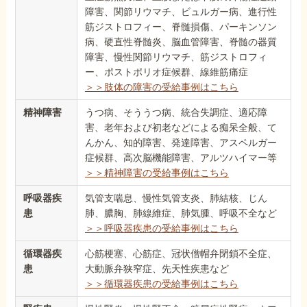
障害、関節リウマチ、ビュルガー病、進行性
筋ジストロフィー、脊髄損傷、パーキンソン
病、硬直性脊髄炎、脳血管障害、脊髄の器質
障害、慢性関節リウマチ、筋ジストロフィ
ー、ポストポリオ症候群、線維筋痛症
＞＞肢体の障害の受給事例はこちら
精神障害
うつ病、そううつ病、統合失調症、適応障
害、老年および初老などによる痴呆全般、て
んかん、知的障害、発達障害、アスペルガー
症候群、高次脳機能障害、アルツハイマー等
＞＞精神障害の受給事例はこちら
呼吸器疾
気管支喘息、慢性気管支炎、肺結核、じん
患
肺、膿胸、肺線維症、肺気腫、呼吸不全など
＞＞呼吸器疾患の受給事例はこちら
循環器疾
心筋梗塞、心筋症、冠状僧帽弁閉鎖不全症、
患
大動脈弁狭窄症、先天性疾患など
＞＞循環器疾患の受給事例はこちら