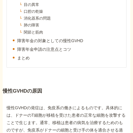
障害年金コラム
目の異常
口腔の乾燥
消化器系の問題
お知らせ
肺の障害
関節と筋肉
障害年金の対象としての慢性GVHD
事務所について
障害年金申請の注意点とコツ
まとめ
お客様からの感謝のお手紙
サイトマップ
慢性GVHDの原因
慢性GVHDの発症は、免疫系の働きによるものです。具体的に
は、ドナーのT細胞が移植を受けた患者の正常な細胞を攻撃する
で受給相談をする
ことで生じます。通常、移植は患者の病気を治療するためのも
のですが、免疫系がドナーの細胞と受け手の体を適合させる過