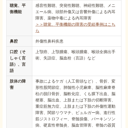
聴覚、平
感音性難聴、突発性難聴、神経性難聴、メニ
衡機能
エール病、頭部外傷又は音響外傷による内耳
障害、薬物中毒による内耳障害
＞＞聴覚、平衡機能の障害の受給事例はこち
ら
鼻腔
外傷性鼻科疾患
口腔（そ
上顎癌、上顎腫瘍、喉頭腫瘍、喉頭全摘出手
しゃく言
術、失語症、脳血栓（言語）など
語）、言
語
肢体の障
事故によるケガ（人工骨頭など）、骨折、変
害
形性股間節症、肺髄性小児麻痺、脳性麻痺脊
柱の脱臼骨折、脳軟化症、くも膜下出血、脳
梗塞、脳出血、上肢または下肢の切断障害、
重症筋無力症、上肢または下肢の外傷性運動
障害、関節リウマチ、ビュルガー病、進行性
筋ジストロフィー、脊髄損傷、パーキンソン
病、硬直性脊髄炎、脳血管障害、脊髄の器質