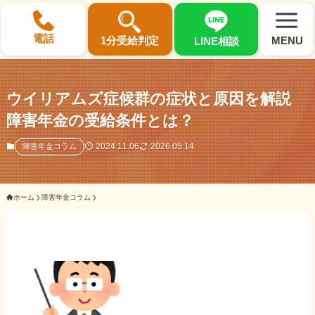
×
電話
1分受給判定
MENU
LINE相談
ウイリアムズ症候群の症状と原因を解説
障害年金の受給条件とは？
選ばれる3つの理由
2024.11.06
2026.05.14
障害年金コラム
初回相談料0円・受給後報酬型
ホーム
障害年金コラム
サポート料金について
県内 No.1 の豊富な知識と経験
ご相談事例をみる