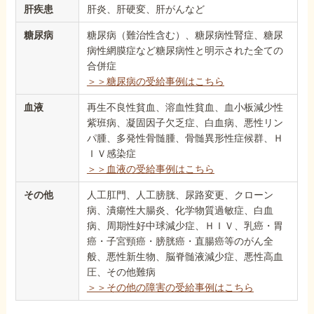
肝疾患
肝炎、肝硬変、肝がんなど
糖尿病
糖尿病（難治性含む）、糖尿病性腎症、糖尿
病性網膜症など糖尿病性と明示された全ての
合併症
＞＞糖尿病の受給事例はこちら
血液
再生不良性貧血、溶血性貧血、血小板減少性
紫班病、凝固因子欠乏症、白血病、悪性リン
パ腫、多発性骨髄腫、骨髄異形性症候群、Ｈ
ＩＶ感染症
＞＞血液の受給事例はこちら
その他
人工肛門、人工膀胱、尿路変更、クローン
病、潰瘍性大腸炎、化学物質過敏症、白血
病、周期性好中球減少症、ＨＩＶ、乳癌・胃
癌・子宮頸癌・膀胱癌・直腸癌等のがん全
般、悪性新生物、脳脊髄液減少症、悪性高血
圧、その他難病
＞＞その他の障害の受給事例はこちら