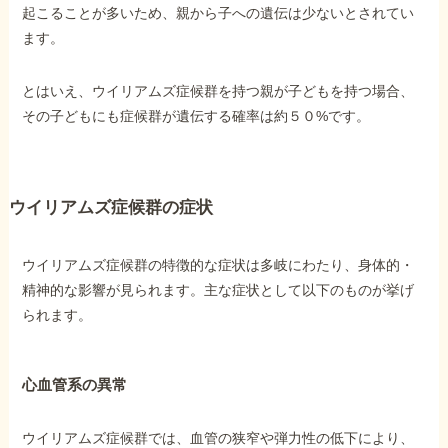
起こることが多いため、親から子への遺伝は少ないとされてい
ます。
他社と何が違うの？
当事務所に
とはいえ、ウイリアムズ症候群を持つ親が子どもを持つ場合、
依頼する
メリット
その子どもにも症候群が遺伝する確率は約５０%です。
お電話でのお問い合わせ
ウイリアムズ症候群の症状
089-907-3797
受付時間：平日9:00~18:00
ウイリアムズ症候群の特徴的な症状は多岐にわたり、身体的・
精神的な影響が見られます。主な症状として以下のものが挙げ
られます。
心血管系の異常
ウイリアムズ症候群では、血管の狭窄や弾力性の低下により、