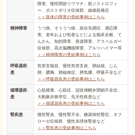
障害、慢性関節リウマチ、筋ジストロフィ
ー、ポストポリオ症候群、線維筋痛症
＞＞肢体の障害の受給事例はこちら
精神障害
うつ病、そううつ病、統合失調症、適応障
害、老年および初老などによる痴呆全般、て
んかん、知的障害、発達障害、アスペルガー
症候群、高次脳機能障害、アルツハイマー等
＞＞精神障害の受給事例はこちら
呼吸器疾
気管支喘息、慢性気管支炎、肺結核、じん
患
肺、膿胸、肺線維症、肺気腫、呼吸不全など
＞＞呼吸器疾患の受給事例はこちら
循環器疾
心筋梗塞、心筋症、冠状僧帽弁閉鎖不全症、
患
大動脈弁狭窄症、先天性疾患など
＞＞循環器疾患の受給事例はこちら
腎疾患
慢性腎炎、慢性腎不全、糖尿病性腎症、ネフ
ローゼ症候群、慢性糸球体腎炎など
＞＞腎疾患の受給事例はこちら