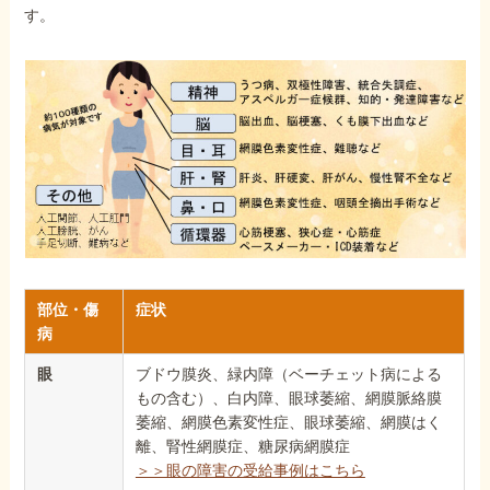
す。
部位・傷
症状
病
眼
ブドウ膜炎、緑内障（ベーチェット病による
もの含む）、白内障、眼球萎縮、網膜脈絡膜
萎縮、網膜色素変性症、眼球萎縮、網膜はく
離、腎性網膜症、糖尿病網膜症
＞＞眼の障害の受給事例はこちら