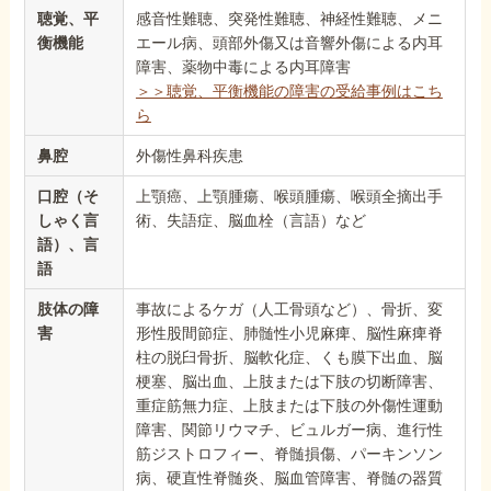
聴覚、平
感音性難聴、突発性難聴、神経性難聴、メニ
衡機能
エール病、頭部外傷又は音響外傷による内耳
障害、薬物中毒による内耳障害
＞＞聴覚、平衡機能の障害の受給事例はこち
ら
鼻腔
外傷性鼻科疾患
口腔（そ
上顎癌、上顎腫瘍、喉頭腫瘍、喉頭全摘出手
しゃく言
術、失語症、脳血栓（言語）など
語）、言
語
肢体の障
事故によるケガ（人工骨頭など）、骨折、変
害
形性股間節症、肺髄性小児麻痺、脳性麻痺脊
柱の脱臼骨折、脳軟化症、くも膜下出血、脳
梗塞、脳出血、上肢または下肢の切断障害、
重症筋無力症、上肢または下肢の外傷性運動
障害、関節リウマチ、ビュルガー病、進行性
筋ジストロフィー、脊髄損傷、パーキンソン
病、硬直性脊髄炎、脳血管障害、脊髄の器質