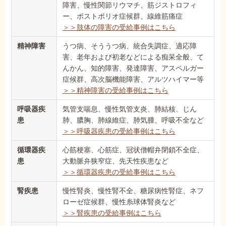
障害、慢性関節リウマチ、筋ジストロフィ
ー、ポストポリオ症候群、線維筋痛症
＞＞肢体の障害の受給事例はこちら
精神障害
うつ病、そううつ病、統合失調症、適応障
害、老年および初老などによる痴呆全般、て
んかん、知的障害、発達障害、アスペルガー
症候群、高次脳機能障害、アルツハイマー等
＞＞精神障害の受給事例はこちら
呼吸器疾
気管支喘息、慢性気管支炎、肺結核、じん
患
肺、膿胸、肺線維症、肺気腫、呼吸不全など
＞＞呼吸器疾患の受給事例はこちら
循環器疾
心筋梗塞、心筋症、冠状僧帽弁閉鎖不全症、
患
大動脈弁狭窄症、先天性疾患など
＞＞循環器疾患の受給事例はこちら
腎疾患
慢性腎炎、慢性腎不全、糖尿病性腎症、ネフ
ローゼ症候群、慢性糸球体腎炎など
＞＞腎疾患の受給事例はこちら