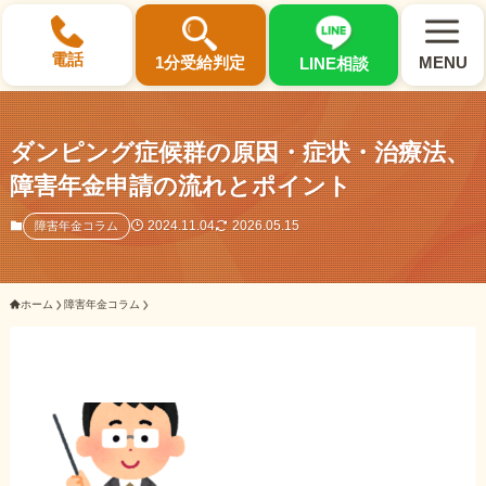
×
電話
1分受給判定
MENU
LINE相談
ダンピング症候群の原因・症状・治療法、
障害年金申請の流れとポイント
選ばれる3つの理由
2024.11.04
2026.05.15
障害年金コラム
初回相談料0円・受給後報酬型
ホーム
障害年金コラム
サポート料金について
県内 No.1 の豊富な知識と経験
ご相談事例をみる