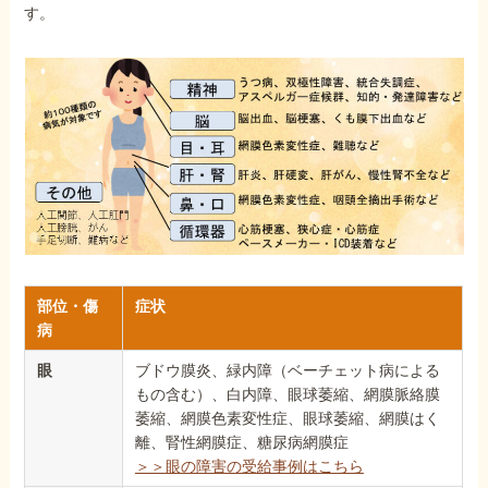
す。
部位・傷
症状
病
眼
ブドウ膜炎、緑内障（ベーチェット病による
もの含む）、白内障、眼球萎縮、網膜脈絡膜
萎縮、網膜色素変性症、眼球萎縮、網膜はく
離、腎性網膜症、糖尿病網膜症
＞＞眼の障害の受給事例はこちら