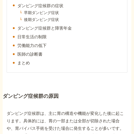
障害年金コラム
ダンピング症候群の症状
早期ダンピング症状
後期ダンピング症状
お知らせ
ダンピング症候群と障害年金
日常生活の制限
事務所について
労働能力の低下
医師の診断書
まとめ
お客様からの感謝のお手紙
サイトマップ
ダンピング症候群の原因
ダンピング症候群は、主に胃の構造や機能が変化した後に起こ
ります。具体的には、胃の一部または全部が切除された場合
で受給相談をする
や、胃バイパス手術を受けた場合に発生することが多いです。