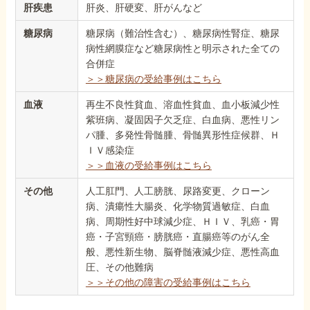
肝疾患
肝炎、肝硬変、肝がんなど
糖尿病
糖尿病（難治性含む）、糖尿病性腎症、糖尿
病性網膜症など糖尿病性と明示された全ての
合併症
＞＞糖尿病の受給事例はこちら
血液
再生不良性貧血、溶血性貧血、血小板減少性
紫班病、凝固因子欠乏症、白血病、悪性リン
パ腫、多発性骨髄腫、骨髄異形性症候群、Ｈ
ＩＶ感染症
＞＞血液の受給事例はこちら
その他
人工肛門、人工膀胱、尿路変更、クローン
病、潰瘍性大腸炎、化学物質過敏症、白血
病、周期性好中球減少症、ＨＩＶ、乳癌・胃
癌・子宮頸癌・膀胱癌・直腸癌等のがん全
般、悪性新生物、脳脊髄液減少症、悪性高血
圧、その他難病
＞＞その他の障害の受給事例はこちら