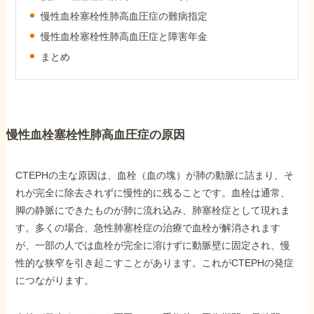
障害年金コラム
慢性血栓塞栓性肺高血圧症の難病指定
慢性血栓塞栓性肺高血圧症と障害年金
まとめ
お知らせ
事務所について
慢性血栓塞栓性肺高血圧症の原因
お客様からの感謝のお手紙
CTEPHの主な原因は、血栓（血の塊）が肺の動脈に詰まり、そ
れが完全に除去されずに慢性的に残ることです。血栓は通常、
サイトマップ
脚の静脈にできたものが肺に流れ込み、肺塞栓症として現れま
す。多くの場合、急性肺塞栓症の治療で血栓が解消されます
が、一部の人では血栓が完全に溶けずに動脈壁に固定され、慢
性的な狭窄を引き起こすことがあります。これがCTEPHの発症
につながります。
で受給相談をする