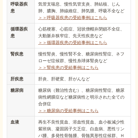
呼吸器疾
気管支喘息、慢性気管支炎、肺結核、じん
患
肺、膿胸、肺線維症、肺気腫、呼吸不全など
＞＞呼吸器疾患の受給事例はこちら
循環器疾
心筋梗塞、心筋症、冠状僧帽弁閉鎖不全症、
患
大動脈弁狭窄症、先天性疾患など
＞＞循環器疾患の受給事例はこちら
腎疾患
慢性腎炎、慢性腎不全、糖尿病性腎症、ネフ
ローゼ症候群、慢性糸球体腎炎など
＞＞腎疾患の受給事例はこちら
肝疾患
肝炎、肝硬変、肝がんなど
糖尿病
糖尿病（難治性含む）、糖尿病性腎症、糖尿
病性網膜症など糖尿病性と明示された全ての
合併症
＞＞糖尿病の受給事例はこちら
血液
再生不良性貧血、溶血性貧血、血小板減少性
紫班病、凝固因子欠乏症、白血病、悪性リン
パ腫、多発性骨髄腫、骨髄異形性症候群、Ｈ