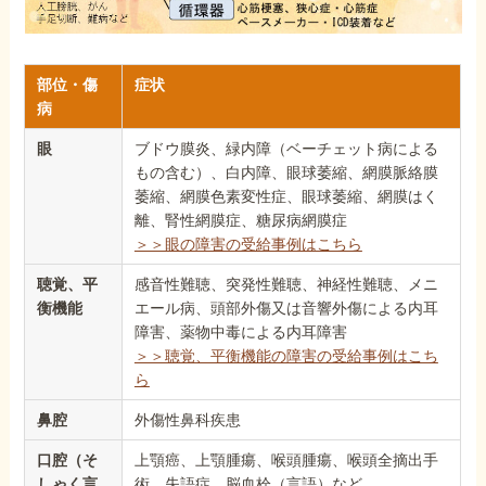
部位・傷
症状
病
眼
ブドウ膜炎、緑内障（ベーチェット病による
もの含む）、白内障、眼球萎縮、網膜脈絡膜
萎縮、網膜色素変性症、眼球萎縮、網膜はく
離、腎性網膜症、糖尿病網膜症
＞＞眼の障害の受給事例はこちら
聴覚、平
感音性難聴、突発性難聴、神経性難聴、メニ
衡機能
エール病、頭部外傷又は音響外傷による内耳
障害、薬物中毒による内耳障害
＞＞聴覚、平衡機能の障害の受給事例はこち
ら
鼻腔
外傷性鼻科疾患
口腔（そ
上顎癌、上顎腫瘍、喉頭腫瘍、喉頭全摘出手
しゃく言
術、失語症、脳血栓（言語）など