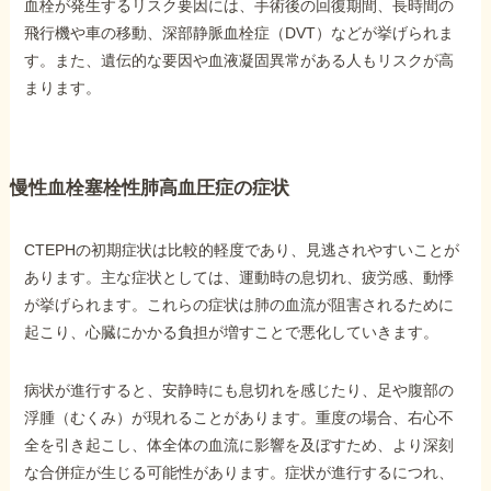
血栓が発生するリスク要因には、手術後の回復期間、長時間の
飛行機や車の移動、深部静脈血栓症（DVT）などが挙げられま
す。また、遺伝的な要因や血液凝固異常がある人もリスクが高
他社と何が違うの？
まります。
当事務所に
依頼する
メリット
慢性血栓塞栓性肺高血圧症の症状
お電話でのお問い合わせ
089-907-3797
CTEPHの初期症状は比較的軽度であり、見逃されやすいことが
あります。主な症状としては、運動時の息切れ、疲労感、動悸
受付時間：平日9:00~18:00
が挙げられます。これらの症状は肺の血流が阻害されるために
起こり、心臓にかかる負担が増すことで悪化していきます。
病状が進行すると、安静時にも息切れを感じたり、足や腹部の
浮腫（むくみ）が現れることがあります。重度の場合、右心不
全を引き起こし、体全体の血流に影響を及ぼすため、より深刻
な合併症が生じる可能性があります。症状が進行するにつれ、