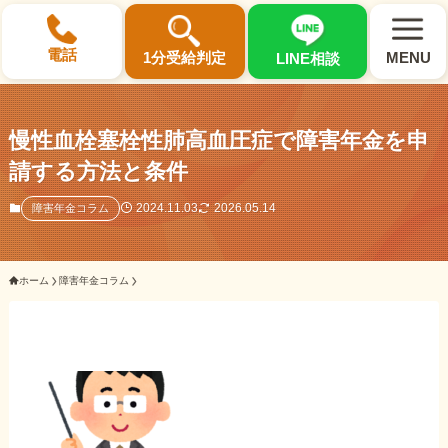
×
電話
1分受給判定
MENU
LINE相談
慢性血栓塞栓性肺高血圧症で障害年金を申
請する方法と条件
選ばれる3つの理由
2024.11.03
2026.05.14
障害年金コラム
初回相談料0円・受給後報酬型
ホーム
障害年金コラム
サポート料金について
県内 No.1 の豊富な知識と経験
ご相談事例をみる