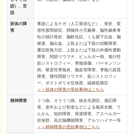
語）、言
語
肢体の障
事故によるケガ（人工骨頭など）、骨折、変
害
形性股間節症、肺髄性小児麻痺、脳性麻痺脊
柱の脱臼骨折、脳軟化症、くも膜下出血、脳
梗塞、脳出血、上肢または下肢の切断障害、
重症筋無力症、上肢または下肢の外傷性運動
障害、関節リウマチ、ビュルガー病、進行性
筋ジストロフィー、脊髄損傷、パーキンソン
病、硬直性脊髄炎、脳血管障害、脊髄の器質
障害、慢性関節リウマチ、筋ジストロフィ
ー、ポストポリオ症候群、線維筋痛症
＞＞肢体の障害の受給事例はこちら
精神障害
うつ病、そううつ病、統合失調症、適応障
害、老年および初老などによる痴呆全般、て
んかん、知的障害、発達障害、アスペルガー
症候群、高次脳機能障害、アルツハイマー等
＞＞精神障害の受給事例はこちら