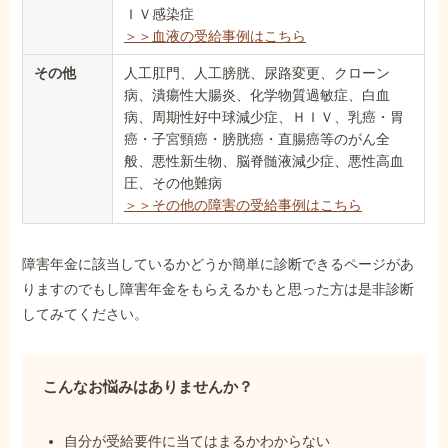
ＩＶ感染症
＞＞血液の受給事例はこちら
その他
人工肛門、人工膀胱、尿路変更、クローン
病、潰瘍性大腸炎、化学物質過敏症、白血
病、周期性好中球減少症、ＨＩＶ、乳癌・胃
癌・子宮頸癌・膀胱癌・直腸癌等のがん全
般、悪性新生物、脳脊髄液減少症、悪性高血
圧、その他難病
＞＞その他の障害の受給事例はこちら
障害年金に該当しているかどうか簡単に診断できるページがあ
りますのでもし障害年金をもらえるかもと思った方は是非診断
してみてください。
こんなお悩みはありませんか？
自分が受給要件に当てはまるかわからない